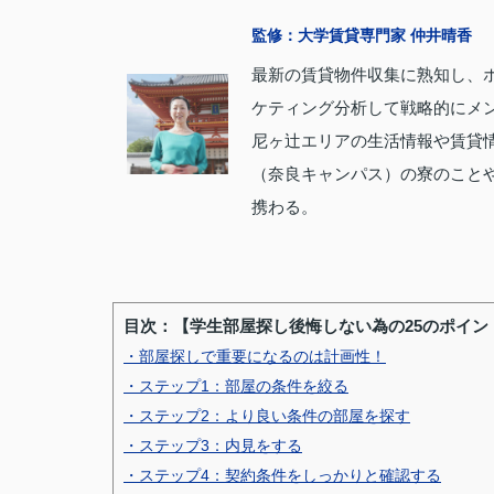
監修：大学賃貸専門家 仲井晴香
最新の賃貸物件収集に熟知し、
ケティング分析して戦略的にメ
尼ヶ辻エリアの生活情報や賃貸
（奈良キャンパス）の寮のこと
携わる。
目次：【学生部屋探し後悔しない為の25のポイン
・部屋探しで重要になるのは計画性！
・ステップ1：部屋の条件を絞る
・ステップ2：より良い条件の部屋を探す
・ステップ3：内見をする
・ステップ4：契約条件をしっかりと確認する