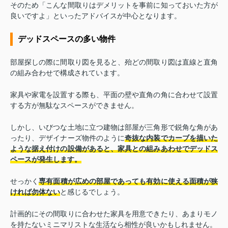
そのため「こんな間取りはデメリットを事前に知っておいた方が
良いですよ」といったアドバイスが中心となります。
デッドスペースの多い物件
部屋探しの際に間取り図を見ると、殆どの間取り図は直線と直角
の組み合わせで構成されています。
家具や家電を設置する際も、平面の壁や直角の角に合わせて設置
する方が無駄なスペースができません。
しかし、いびつな土地に立つ建物は部屋が三角形で鋭角な角があ
ったり、デザイナーズ物件のように
奇抜な内装でカーブを描いた
ような据え付けの設備があると、家具との組みあわせでデッドス
ペースが発生します。
せっかく
専有面積が広めの部屋であっても有効に使える面積が狭
ければ勿体ない
と感じるでしょう。
計画的にその間取りに合わせた家具を用意できたり、あまりモノ
を持たないミニマリストな生活なら相性が良いかもしれません。