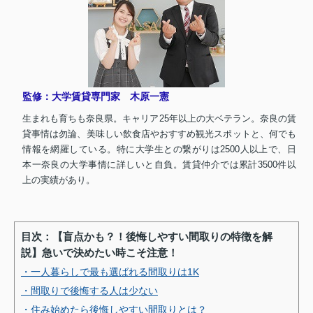
監修：大学賃貸専門家 木原一憲
生まれも育ちも奈良県。キャリア25年以上の大ベテラン。奈良の賃
貸事情は勿論、美味しい飲食店やおすすめ観光スポットと、何でも
情報を網羅している。特に大学生との繋がりは2500人以上で、日
本一奈良の大学事情に詳しいと自負。賃貸仲介では累計3500件以
上の実績があり。
目次：【盲点かも？！後悔しやすい間取りの特徴を解
説】急いで決めたい時こそ注意！
・一人暮らしで最も選ばれる間取りは1K
・間取りで後悔する人は少ない
・住み始めたら後悔しやすい間取りとは？