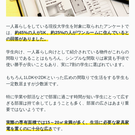
一人暮らしをしている現役大学生を対象に取られたアンケートで
は、
約45%の人が1K、約25%の人がワンルームに住んでいると
の回答がありました。
学生向け、一人暮らし向けとして紹介されている物件がこれらの
間取りであることはもちろん、シンプルな間取りは家賃も手頃で
使い勝手が良いこともあり、実に7割の学生に選ばれています。
もちろん1LDKや2DKといった広めの間取りで生活をする学生も
一定数居ますが少数派です。
特に学業や部活などで部屋に過ごす時間が短い学生にとって広す
ぎる部屋は持て余してしまうことも多く、部屋の広さはあまり重
要ではないようです。
実際の専有面積では15～20㎡未満が多く、生活に必要な家具家
電を置くのに十分な広さ
です。