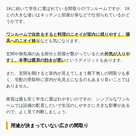
1Kに続いて学生に選ばれている間取りのワンルームですが、1K
との大きな違いはキッチンと部屋が扉などで仕切られているかど
うかです。
ワンルームで自炊をすると料理のニオイが室内に残りやすく、寝
具へのニオイ移り
なども気になります。
玄関や換気扇のある部分と部屋が繋がっているため
外気が入りや
すく、冬季は暖房の効きが悪い
というデメリットもあります。
また、玄関を開けると室内が見えてしまう廊下無しの間取りも多
く、宅配の受取時に室内が丸見えになるのもあまり良いことでは
ありません。
家賃は最も安く学生に選ばれやすいのですが、シンプルなワンル
ームでは設備の配置しだいで生活のしやすさに大きな影響がある
ので、よく見て判断しましょう。
用途が決まっていない広さの間取り