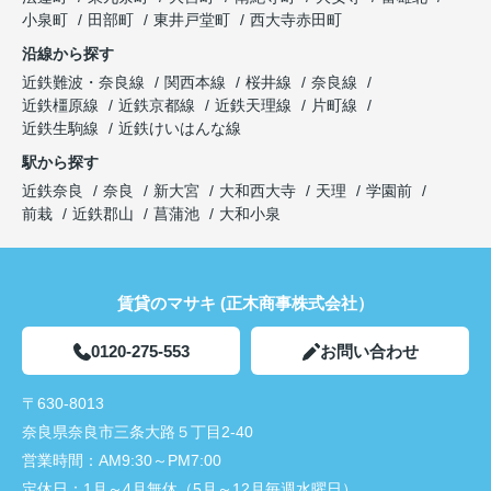
小泉町
田部町
東井戸堂町
西大寺赤田町
沿線から探す
近鉄難波・奈良線
関西本線
桜井線
奈良線
近鉄橿原線
近鉄京都線
近鉄天理線
片町線
近鉄生駒線
近鉄けいはんな線
駅から探す
近鉄奈良
奈良
新大宮
大和西大寺
天理
学園前
前栽
近鉄郡山
菖蒲池
大和小泉
賃貸のマサキ (正木商事株式会社）
0120-275-553
お問い合わせ
〒630-8013
奈良県奈良市三条大路５丁目2-40
営業時間：
AM9:30～PM7:00
定休日：
1月～4月無休（5月～12月毎週水曜日）