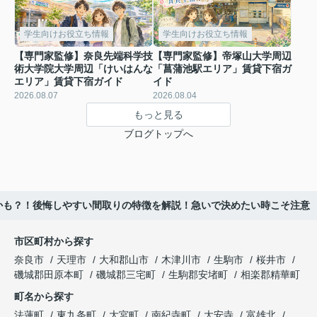
学生向けお役立ち情報
学生向けお役立ち情報
【専門家監修】奈良先端科学技
【専門家監修】帝塚山大学周辺
術大学院大学周辺「けいはんな
「菖蒲池駅エリア」賃貸下宿ガ
エリア」賃貸下宿ガイド
イド
2026.08.07
2026.08.04
もっと見る
ブログトップへ
かも？！後悔しやすい間取りの特徴を解説！急いで決めたい時こそ注意
市区町村から探す
奈良市
天理市
大和郡山市
木津川市
生駒市
桜井市
磯城郡田原本町
磯城郡三宅町
生駒郡安堵町
相楽郡精華町
町名から探す
法蓮町
東九条町
大宮町
南紀寺町
大安寺
富雄北