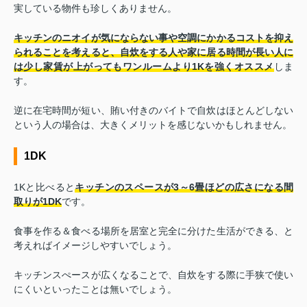
実している物件も珍しくありません。
キッチンのニオイが気にならない事や空調にかかるコストを抑え
られることを考えると、自炊をする人や家に居る時間が長い人に
は少し家賃が上がってもワンルームより1Kを強くオススメ
しま
す。
逆に在宅時間が短い、賄い付きのバイトで自炊はほとんどしない
という人の場合は、大きくメリットを感じないかもしれません。
1DK
1Kと比べると
キッチンのスペースが3～6畳ほどの広さになる間
取りが1DK
です。
食事を作る＆食べる場所を居室と完全に分けた生活ができる、と
考えればイメージしやすいでしょう。
キッチンスぺースが広くなることで、自炊をする際に手狭で使い
にくいといったことは無いでしょう。