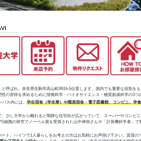
VI
）と呼ばれ、奈良県生駒市高山町8916-5位置します。国内でも重要な役割
門性の習得を求めるために情報科学・バイオサイエンス・物質創成科学の3つ
ンパス内には、
学生宿舎（学生寮）や職員宿舎・電子図書館、コンビニ、学
で、少し大学から離れると閑静な住宅街が広がっていて、スーパーやコンビニ
PS細胞の研究でノーベル賞を受賞された山中伸弥さんや「計算機科学者」で
パート、ハイツで1人暮らしをお考えの方はお気軽にお声掛け下さい。賃貸の