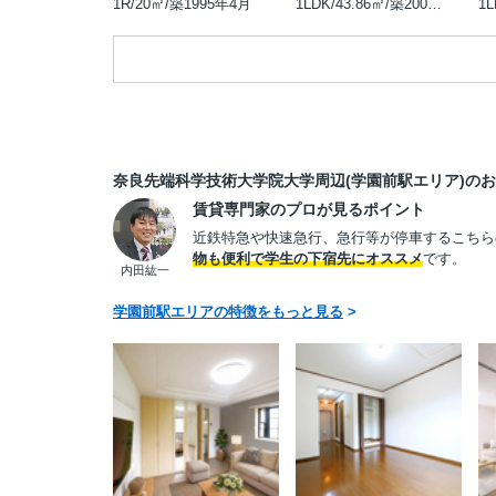
1R/20㎡/築1995年4月
1LDK/43.86㎡/築2009年12月
奈良先端科学技術大学院大学周辺(学園前駅エリア)の
賃貸専門家のプロが見るポイント
近鉄特急や快速急行、急行等が停車するこちら
物も便利で学生の下宿先にオススメ
です。
内田紘一
学園前駅エリアの特徴をもっと見る
>