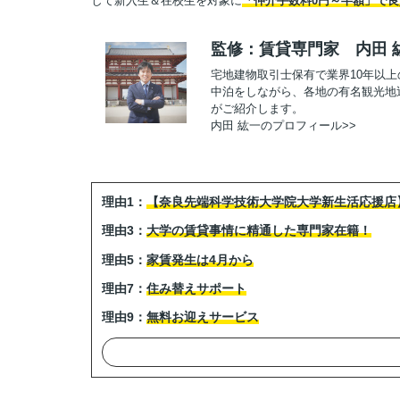
して新入生＆在校生を対象に
「仲介手数料0円～半額」で
監修：賃貸専門家 内田 
宅地建物取引士保有で業界10年以
中泊をしながら、各地の有名観光地
がご紹介します。
内田 紘一のプロフィール>>
理由1：
【奈良先端科学技術大学院大学新生活応援店
理由3：
大学の賃貸事情に精通した専門家在籍！
理由5：
家賃発生は4月から
理由7：
住み替えサポート
理由9：
無料お迎えサービス