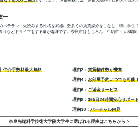
良質な下宿先をご紹介
いたします。お部屋探しは「奈良先端科学技術大学院大
紘一
上のベテラン！先読みする性格を武器に数多くの賃貸媒介をこなし、特に学生
巡りなどドライブをする事が趣味です。奈良市はもちろん、生駒市・大和郡
】仲介手数料最大無料
理由2：
賃貸物件数が豊富
理由4：
お部屋予約いつでも可能
理由6：
ご返金サービス
理由8：
365日24時間安心サポー
理由10：
バーチャル内見
奈良先端科学技術大学院大学生に選ばれる理由はこちらから >