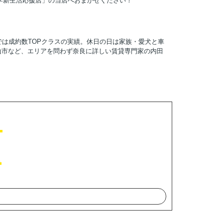
学新生活応援店」の当店へおまかせください！
では成約数TOPクラスの実績。休日の日は家族・愛犬と車
山市など、エリアを問わず奈良に詳しい賃貸専門家の内田
！
ト