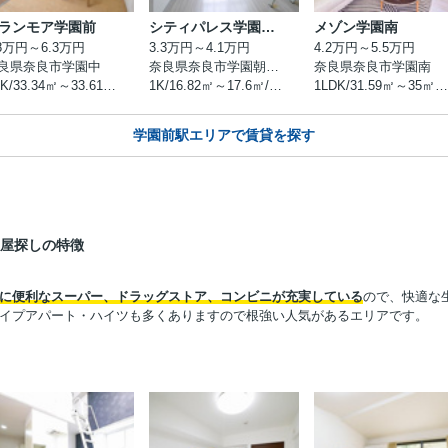
ランモア学園前
シティパレス学園前Ｐ７
メゾン学園南
.8万円～6.3万円
3.3万円～4.1万円
4.2万円～5.5万円
良県奈良市学園中
奈良県奈良市学園朝日町
奈良県奈良市学園南
1DK/33.34㎡～33.61㎡/築2009年3月
1K/16.82㎡～17.6㎡/築1990年6月
1LDK/31.59㎡～35㎡/築1971年8月
学園前駅エリアで賃貸を探す
部屋探しの特徴
に便利なスーパー、ドラッグストア、コンビニが充実している
ので、快適な
イプアパート・ハイツも多くありますので根強い人気があるエリアです。