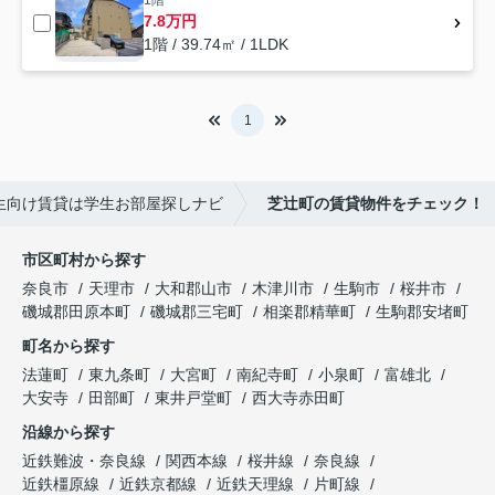
1階
7.8万円
1階 / 39.74㎡ / 1LDK
1
生向け賃貸は学生お部屋探しナビ
芝辻町の賃貸物件をチェック！
市区町村から探す
奈良市
天理市
大和郡山市
木津川市
生駒市
桜井市
磯城郡田原本町
磯城郡三宅町
相楽郡精華町
生駒郡安堵町
町名から探す
法蓮町
東九条町
大宮町
南紀寺町
小泉町
富雄北
大安寺
田部町
東井戸堂町
西大寺赤田町
沿線から探す
近鉄難波・奈良線
関西本線
桜井線
奈良線
近鉄橿原線
近鉄京都線
近鉄天理線
片町線