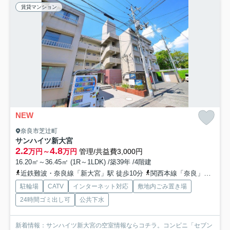
賃貸マンション
NEW
奈良市芝辻町
サンハイツ新大宮
2.2
4.8
万円～
万円
管理/共益費3,000円
16.20㎡～36.45㎡ (1R～1LDK) /築39年 /4階建
近鉄難波・奈良線「新大宮」駅 徒歩10分
関西本線「奈良」駅 徒歩10分
駐輪場
CATV
インターネット対応
敷地内ごみ置き場
24時間ゴミ出し可
公共下水
新着情報：サンハイツ新大宮の空室情報ならコチラ。コンビニ「セブン