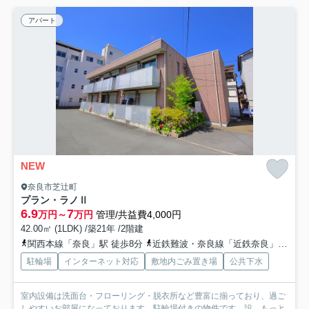
アパート
NEW
奈良市芝辻町
プラン・ラノⅡ
6.9
7
万円～
万円
管理/共益費4,000円
42.00㎡ (1LDK) /築21年 /2階建
関西本線「奈良」駅 徒歩8分
近鉄難波・奈良線「近鉄奈良」駅 徒歩10分
駐輪場
インターネット対応
敷地内ごみ置き場
公共下水
室内設備は洗面台・フローリング・脱衣所など豊富に揃っており、過ご
しやすいお部屋になっております。駐輪場付きの物件です。設...
もっと