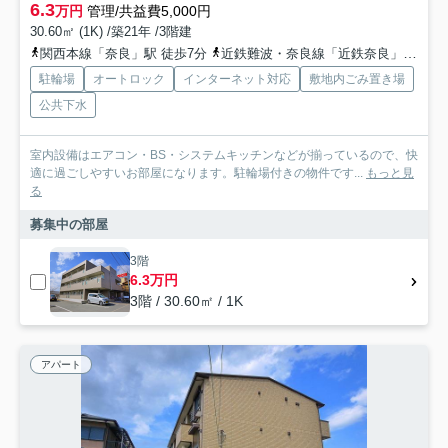
6.3
万円
管理/共益費5,000円
30.60㎡ (1K) /築21年 /3階建
関西本線「奈良」駅 徒歩7分
近鉄難波・奈良線「近鉄奈良」駅 徒歩8分
駐輪場
オートロック
インターネット対応
敷地内ごみ置き場
公共下水
室内設備はエアコン・BS・システムキッチンなどが揃っているので、快
適に過ごしやすいお部屋になります。駐輪場付きの物件です...
もっと見
る
募集中の部屋
3階
6.3万円
3階 / 30.60㎡ / 1K
アパート