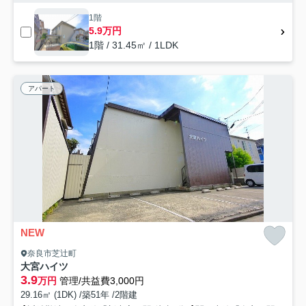
1階
5.9万円
1階 / 31.45㎡ / 1LDK
アパート
NEW
奈良市芝辻町
大宮ハイツ
3.9
万円
管理/共益費3,000円
29.16㎡ (1DK) /築51年 /2階建