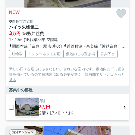
NEW
奈良市芝辻町
ハイツ朱峰第二
3
万円
管理/共益費-
17.40㎡ (1K) /築33年 /2階建
関西本線「奈良」駅 徒歩8分
近鉄難波・奈良線「近鉄奈良」駅 徒歩11分
駐輪場
インターネット対応
敷地内ごみ置き場
公共下水
新しい日々を送るにふさわしい、きれいな室内です。敷地内にゴミ置き
場を備えているので敷地外に出る必要が無く、短時間でサッと...
もっと
見る
募集中の部屋
2階
3万円
2階 / 17.40㎡ / 1K
賃貸マンション