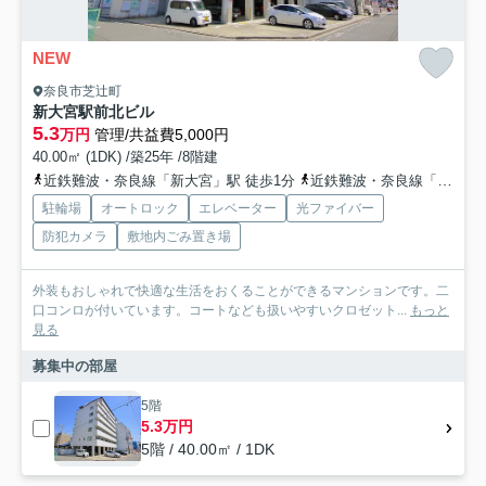
NEW
奈良市芝辻町
新大宮駅前北ビル
5.3
万円
管理/共益費5,000円
40.00㎡ (1DK) /築25年 /8階建
近鉄難波・奈良線「新大宮」駅 徒歩1分
近鉄難波・奈良線「近鉄奈良」駅 バス5分 奈良交通「新大宮駅」 停歩5分
駐輪場
オートロック
エレベーター
光ファイバー
防犯カメラ
敷地内ごみ置き場
外装もおしゃれで快適な生活をおくることができるマンションです。二
口コンロが付いています。コートなども扱いやすいクロゼット...
もっと
見る
募集中の部屋
5階
5.3万円
5階 / 40.00㎡ / 1DK