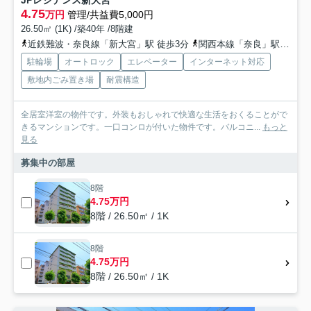
JPレジデンス新大宮
4.75
万円
管理/共益費5,000円
26.50㎡ (1K) /築40年 /8階建
近鉄難波・奈良線「新大宮」駅 徒歩3分
関西本線「奈良」駅 徒歩17分
駐輪場
オートロック
エレベーター
インターネット対応
敷地内ごみ置き場
耐震構造
全居室洋室の物件です。外装もおしゃれで快適な生活をおくることがで
きるマンションです。一口コンロが付いた物件です。バルコニ...
もっと
見る
募集中の部屋
8階
4.75万円
8階 / 26.50㎡ / 1K
8階
4.75万円
8階 / 26.50㎡ / 1K