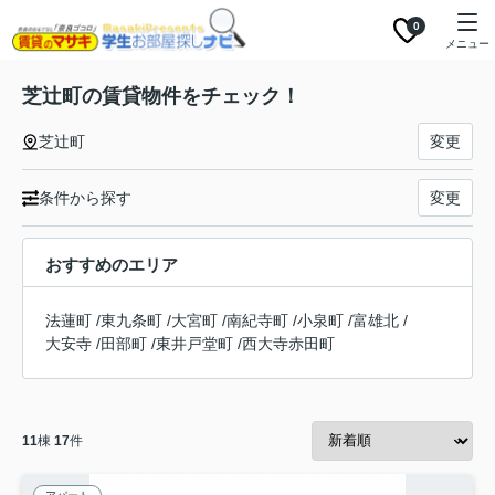
0
メニュー
芝辻町の賃貸物件をチェック！
芝辻町
変更
条件から探す
変更
おすすめのエリア
法蓮町
/
東九条町
/
大宮町
/
南紀寺町
/
小泉町
/
富雄北
/
大安寺
/
田部町
/
東井戸堂町
/
西大寺赤田町
11
棟
17
件