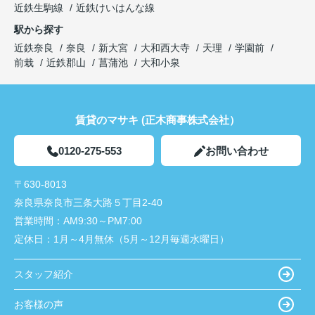
近鉄生駒線
近鉄けいはんな線
駅から探す
近鉄奈良
奈良
新大宮
大和西大寺
天理
学園前
前栽
近鉄郡山
菖蒲池
大和小泉
賃貸のマサキ (正木商事株式会社）
0120-275-553
お問い合わせ
〒630-8013
奈良県奈良市三条大路５丁目2-40
営業時間：
AM9:30～PM7:00
定休日：
1月～4月無休（5月～12月毎週水曜日）
スタッフ紹介
お客様の声