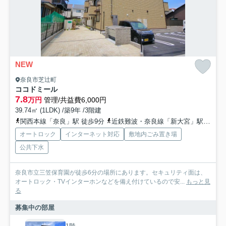
NEW
奈良市芝辻町
ココドミール
7.8
万円
管理/共益費6,000円
39.74㎡ (1LDK) /築9年 /3階建
関西本線「奈良」駅 徒歩9分
近鉄難波・奈良線「新大宮」駅 徒歩10分
オートロック
インターネット対応
敷地内ごみ置き場
公共下水
奈良市立三笠保育園が徒歩6分の場所にあります。セキュリティ面は、
オートロック・TVインターホンなどを備え付けているので安...
もっと見
る
募集中の部屋