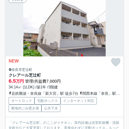
アパート
NEW
奈良市芝辻町
クレアール芝辻町
6.5
万円
管理/共益費7,000円
34.14㎡ (1LDK) /築1年 /3階建
近鉄難波・奈良線「新大宮」駅 徒歩7分
関西本線「奈良」駅 徒歩11分
オートロック
宅配ボックス
インターネット対応
敷地内ごみ置き場
公共下水
「クレアール芝辻町」のここがイチオシ。室内設備は浴室乾燥機・洗面
化粧台など大変充実しております。直接会わずに宅配ボックス...
もっと