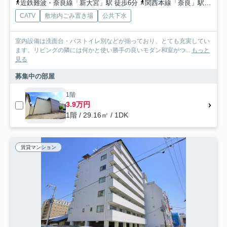
近鉄難波・奈良線「新大宮」駅 徒歩6分
関西本線「奈良」駅 徒歩10分
CATV
敷地内ごみ置き場
公共下水
室内設備は洗面台・バストイレ別などが揃っており、とても充実してい
ます。リビングの隣には何かと使い勝手の良いモダン和室がつ...
もっと
見る
募集中の部屋
1階
3.9万円
1階 / 29.16㎡ / 1DK
賃貸マンション