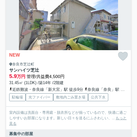
NEW
奈良市芝辻町
サンハイツ芝辻
5.9
万円
管理/共益費4,500円
31.45㎡ (1LDK) /築14年 /2階建
近鉄難波・奈良線「新大宮」駅 徒歩9分
奈良線「奈良」駅 徒歩11分
駐輪場
光ファイバー
敷地内ごみ置き場
公共下水
室内設備は洗面台・専用庭・脱衣所などが揃っているので、快適に過ご
しやすいお部屋になります。新しい日々を送るにふさわしい、...
もっと
見る
募集中の部屋