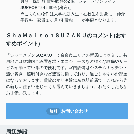
月額「保証料 賃料総額の2％、シャーメゾンライフ
SUPPORT24 880円(税込)」
※こちらの物件は大学の新入生・在校生を対象に「仲介
手数料（家賃１ヶ月+消費税）」が半額となります。
ＳｈａＭａｉｓｏｎＳＵＺＡＫＵのコメント(おす
すめポイント)
「シャーメゾンSUZAKU」：奈良市エリアの新居にピッタリ。共
用部には敷地内ごみ置き場・エコジョーズなど様々な設備やサー
ビスが揃っているので便利です。室内設備はシステムキッチン・
追い焚き・照明付きなど豊富に揃っており、過ごしやすいお部屋
になっております。賃貸のマサキ近鉄奈良駅前店で、これから先
の新しい住まいをじっくり選んでいきましょう。わたくしたちが
お手伝い致します。
お問い合わせ
無料
周辺施設