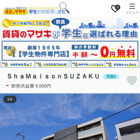
0
メニュー
ＳｈａＭａｉｓｏｎＳＵＺＡＫＵ
空室0
-
管理/共益費 9,000円
1
/
4