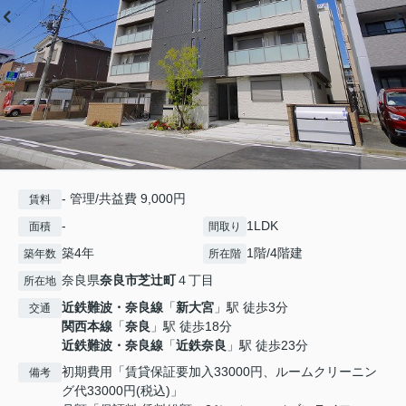
- 管理/共益費 9,000円
賃料
-
1LDK
面積
間取り
築4年
1階/4階建
築年数
所在階
奈良県
奈良市
芝辻町
４丁目
所在地
近鉄難波・奈良線
「
新大宮
」駅 徒歩3分
交通
関西本線
「
奈良
」駅 徒歩18分
近鉄難波・奈良線
「
近鉄奈良
」駅 徒歩23分
初期費用「賃貸保証要加入33000円、ルームクリーニン
備考
グ代33000円(税込)」