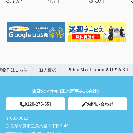
3.7
4
3.5
万円
万円
万円
貸物件はこちら
新大宮駅
ＳｈａＭａｉｓｏｎＳＵＺＡＫＵ
賃貸のマサキ (正木商事株式会社）
0120-275-553
お問い合わせ
〒630-8013
奈良県奈良市三条大路５丁目2-40