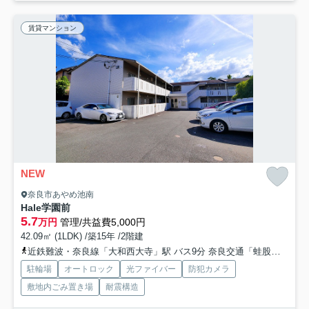
賃貸マンション
NEW
奈良市あやめ池南
Hale学園前
5.7
万円
管理/共益費5,000円
42.09㎡ (1LDK) /築15年 /2階建
近鉄難波・奈良線「大和西大寺」駅 バス9分 奈良交通「蛙股池」 停歩5分
駐輪場
オートロック
光ファイバー
防犯カメラ
敷地内ごみ置き場
耐震構造