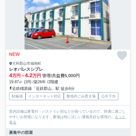
NEW
大和郡山市城南町
レオパレスシプレ
4
4.2
万円～
万円
管理/共益費5,000円
19.87㎡ (1R) /築26年 /2階建
近鉄橿原線「近鉄郡山」駅 徒歩6分
駐輪場
インターネット対応
敷地内ごみ置き場
公共下水
室内設備は家電付・バストイレ別などが揃っているので、快適に過ごし
やすいお部屋になります。夏場は特に涼しい通風良好な環境の...
もっと
見る
募集中の部屋