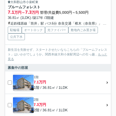
大和郡山市小泉町東
ブルームフォレスト
7.1
7.3
万円～
万円
管理/共益費5,000円～5,500円
36.81㎡ (1LDK) /築17年 /3階建
近鉄橿原線「筒井」駅 バス6分 奈良交通「椎木（奈良県）」 停歩3分
駐輪場
オートロック
光ファイバー
敷地内ごみ置き場
公共下水
新生活を失敗せず、スタートさせたいならこちらの「ブルームフォレス
ト」はいかがでしょうか。関西本線大和小泉駅周辺への引っ越...
もっと
見る
募集中の部屋
1階
7.1万円
1階 / 36.81㎡ / 1LDK
2階
7.3万円
2階 / 36.81㎡ / 1LDK