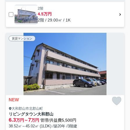
2階
4.5万円
2階 / 29.00㎡ / 1K
賃貸マンション
NEW
大和郡山市北郡山町
リビングタウン大和郡山
6.3
7
万円～
万円
管理/共益費5,500円
38.52㎡～45.02㎡ (1LDK) /築20年 /3階建