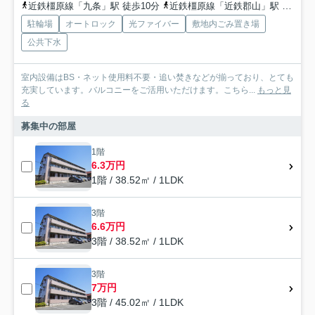
近鉄橿原線「九条」駅 徒歩10分
近鉄橿原線「近鉄郡山」駅 徒歩15分
駐輪場
オートロック
光ファイバー
敷地内ごみ置き場
公共下水
室内設備はBS・ネット使用料不要・追い焚きなどが揃っており、とても
充実しています。バルコニーをご活用いただけます。こちら...
もっと見
る
募集中の部屋
1階
6.3万円
1階 / 38.52㎡ / 1LDK
3階
6.6万円
3階 / 38.52㎡ / 1LDK
3階
7万円
3階 / 45.02㎡ / 1LDK