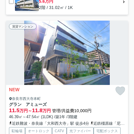
5.6万円
2階 / 31.02㎡ / 1K
賃貸マンション
NEW
奈良市西大寺本町
グラン アミューズ
11.5
11.8
万円～
万円
管理/共益費10,000円
46.39㎡～47.54㎡ (1LDK) /築1年 /3階建
近鉄難波・奈良線「大和西大寺」駅 徒歩4分
近鉄橿原線「尼ヶ辻」駅 徒歩26分
駐輪場
オートロック
CATV
光ファイバー
宅配ボックス