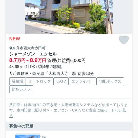
NEW
奈良市西大寺赤田町
シャーメゾン エクセル
8.7
8.9
万円～
万円
管理/共益費6,000円
45.68㎡ (1LDK) /築4年 /3階建
近鉄難波・奈良線「大和西大寺」駅 徒歩10分
駐輪場
オートロック
CATV
光ファイバー
宅配ボックス
防犯カメラ
共用部には敷地内ごみ置き場・太陽光発電システムなどが揃っておりま
す。室内設備は照明付き・エアコン・CATVなど豊富に揃っ...
もっと見
る
募集中の部屋
1階