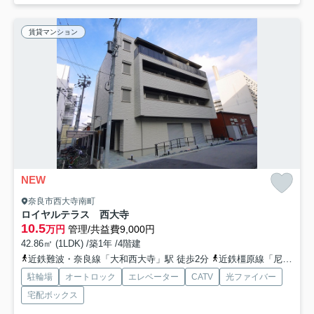
賃貸マンション
NEW
奈良市西大寺南町
ロイヤルテラス 西大寺
10.5
万円
管理/共益費9,000円
42.86㎡ (1LDK) /築1年 /4階建
近鉄難波・奈良線「大和西大寺」駅 徒歩2分
近鉄橿原線「尼ヶ辻」駅 徒歩23分
駐輪場
オートロック
エレベーター
CATV
光ファイバー
宅配ボックス