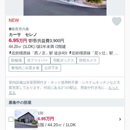
NEW
奈良市六条
カーサ セレノ
6.95
万円
管理/共益費3,900円
44.20㎡ (1LDK) /築1年未満 /2階建
近鉄橿原線「西ノ京」駅 徒歩4分
近鉄橿原線「尼ヶ辻」駅 徒歩18分
駐輪場
光ファイバー
宅配ボックス
防犯カメラ
敷地内ごみ置き場
公共下水
室内設備は全室照明付き・ネット使用料不要・システムキッチンなど大
変充実しております。付近にある2つの駅は、用途や行き先に...
もっと
見る
募集中の部屋
1階
6.95万円
1階 / 44.20㎡ / 1LDK