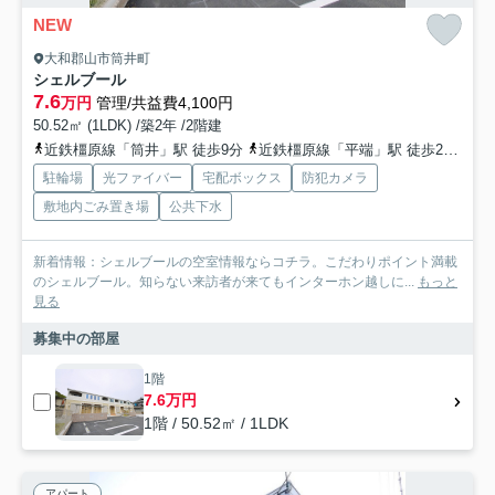
NEW
大和郡山市筒井町
シェルブール
7.6
万円
管理/共益費4,100円
50.52㎡ (1LDK) /築2年 /2階建
近鉄橿原線「筒井」駅 徒歩9分
近鉄橿原線「平端」駅 徒歩28分
駐輪場
光ファイバー
宅配ボックス
防犯カメラ
敷地内ごみ置き場
公共下水
新着情報：シェルブールの空室情報ならコチラ。こだわりポイント満載
のシェルブール。知らない来訪者が来てもインターホン越しに...
もっと
見る
募集中の部屋
1階
7.6万円
1階 / 50.52㎡ / 1LDK
アパート