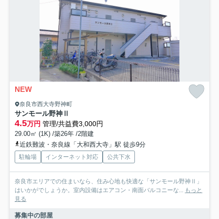
NEW
奈良市西大寺野神町
サンモール野神Ⅱ
4.5
万円
管理/共益費3,000円
29.00㎡ (1K) /築26年 /2階建
近鉄難波・奈良線「大和西大寺」駅 徒歩9分
駐輪場
インターネット対応
公共下水
奈良市エリアでの住まいなら、住み心地も快適な「サンモール野神Ⅱ」
はいかがでしょうか。室内設備はエアコン・南面バルコニーな...
もっと
見る
募集中の部屋