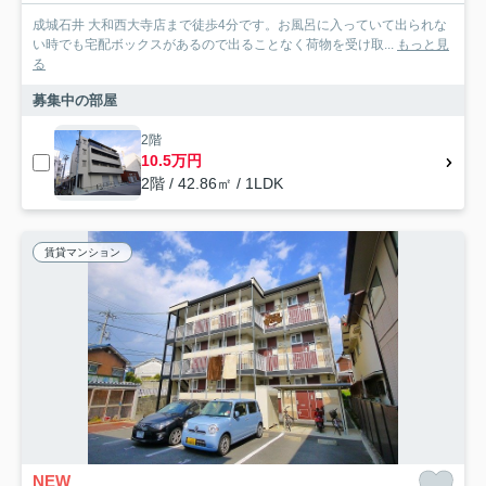
成城石井 大和西大寺店まで徒歩4分です。お風呂に入っていて出られな
い時でも宅配ボックスがあるので出ることなく荷物を受け取...
もっと見
る
募集中の部屋
2階
10.5万円
2階 / 42.86㎡ / 1LDK
賃貸マンション
NEW