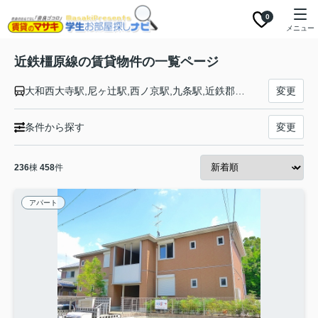
0
メニュー
近鉄橿原線の賃貸物件の一覧ページ
大和西大寺駅,尼ヶ辻駅,西ノ京駅,九条駅,近鉄郡山駅,筒井駅,平端駅,ファミリー公園前駅,結崎駅,石見駅,田原本駅,笠縫駅,新ノ口駅,大和八木駅,八木西口駅,畝傍御陵前駅,橿原神宮前駅
変更
条件から探す
変更
236
棟
458
件
アパート