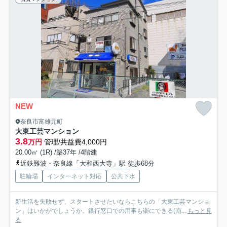
NEW
奈良市富雄元町
大東工芸マンション
3.8
万円
管理/共益費4,000円
20.00㎡ (1R) /築37年 /4階建
近鉄難波・奈良線「大和西大寺」駅 徒歩68分
駐輪場
インターネット対応
公共下水
新生活を失敗せず、スタートさせたいならこちらの「大東工芸マンショ
ン」はいかがでしょうか。銀行窓口での用事も楽にできる(南...
もっと見
る