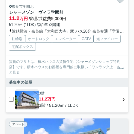
奈良市学園北
シャーメゾン ヴィラ学園前
11.2
万円
管理/共益費9,000円
51.20㎡ (1LDK) /築1年 /3階建
近鉄難波・奈良線「大和西大寺」駅 バス20分 奈良交通「学園前駅〔南〕」 停歩6分
駐輪場
オートロック
エレベーター
CATV
光ファイバー
宅配ボックス
賃貸のマサキは、積水ハウスの賃貸住宅【シャーメゾンショップ特約
店】です。積水ハウスのお部屋を専門的に取扱い「ワンランク上...
もっ
と見る
募集中の部屋
3階
11.2万円
3階 / 51.20㎡ / 1LDK
アパート