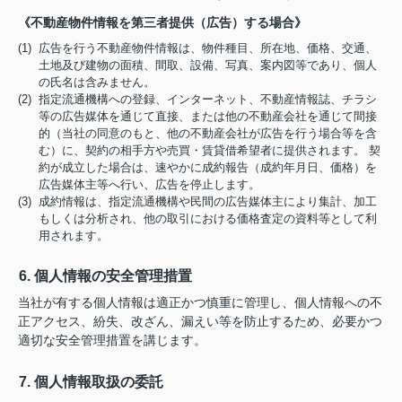
《不動産物件情報を第三者提供（広告）する場合》
(1) 広告を行う不動産物件情報は、物件種目、所在地、価格、交通、
土地及び建物の面積、間取、設備、写真、案内図等であり、個人
の氏名は含みません。
(2) 指定流通機構への登録、インターネット、不動産情報誌、チラシ
等の広告媒体を通じて直接、または他の不動産会社を通じて間接
的（当社の同意のもと、他の不動産会社が広告を行う場合等を含
む）に、契約の相手方や売買・賃貸借希望者に提供されます。 契
約が成立した場合は、速やかに成約報告（成約年月日、価格）を
広告媒体主等へ行い、広告を停止します。
(3) 成約情報は、指定流通機構や民間の広告媒体主により集計、加工
もしくは分析され、他の取引における価格査定の資料等として利
用されます。
6. 個人情報の安全管理措置
当社が有する個人情報は適正かつ慎重に管理し、個人情報への不
正アクセス、紛失、改ざん、漏えい等を防止するため、必要かつ
適切な安全管理措置を講じます。
7. 個人情報取扱の委託