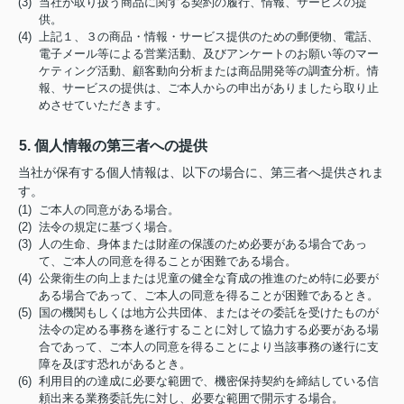
(3) 当社が取り扱う商品に関する契約の履行、情報、サービスの提
供。
(4) 上記１、３の商品・情報・サービス提供のための郵便物、電話、
電子メール等による営業活動、及びアンケートのお願い等のマー
ケティング活動、顧客動向分析または商品開発等の調査分析。情
報、サービスの提供は、ご本人からの申出がありましたら取り止
めさせていただきます。
5. 個人情報の第三者への提供
当社が保有する個人情報は、以下の場合に、第三者へ提供されま
す。
(1) ご本人の同意がある場合。
(2) 法令の規定に基づく場合。
(3) 人の生命、身体または財産の保護のため必要がある場合であっ
て、ご本人の同意を得ることが困難である場合。
(4) 公衆衛生の向上または児童の健全な育成の推進のため特に必要が
ある場合であって、ご本人の同意を得ることが困難であるとき。
(5) 国の機関もしくは地方公共団体、またはその委託を受けたものが
法令の定める事務を遂行することに対して協力する必要がある場
合であって、ご本人の同意を得ることにより当該事務の遂行に支
障を及ぼす恐れがあるとき。
(6) 利用目的の達成に必要な範囲で、機密保持契約を締結している信
頼出来る業務委託先に対し、必要な範囲で開示する場合。