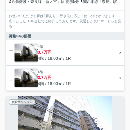
近鉄難波・奈良線「新大宮」駅 徒歩5分
関西本線「奈良」駅 徒歩13分
お使いいただける駅は2駅あり、行き先に応じて使い分けができます。
広々とした1Rを当社でご紹介しております。風通しが良いマ...
もっと見
る
募集中の部屋
4階
3.7万円
4階 / 18.00㎡ / 1R
4階
3.7万円
4階 / 18.00㎡ / 1R
賃貸マンション