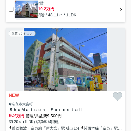
2階
10.2万円
2階 / 48.11㎡ / 1LDK
賃貸マンション
NEW
奈良市大宮町
ＳｈａＭａｉｓｏｎ ＦｏｒｅｓｔａⅡ
9.2
万円
管理/共益費9,500円
39.20㎡ (1LDK) /築3年 /4階建
近鉄難波・奈良線「新大宮」駅 徒歩1分
関西本線「奈良」駅 徒歩15分