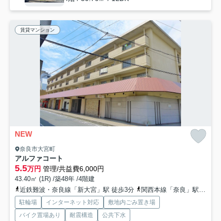
賃貸マンション
NEW
奈良市大宮町
アルファコート
5.5
万円
管理/共益費6,000円
43.40㎡ (1R) /築48年 /4階建
近鉄難波・奈良線「新大宮」駅 徒歩3分
関西本線「奈良」駅 徒歩17分
駐輪場
インターネット対応
敷地内ごみ置き場
バイク置場あり
耐震構造
公共下水