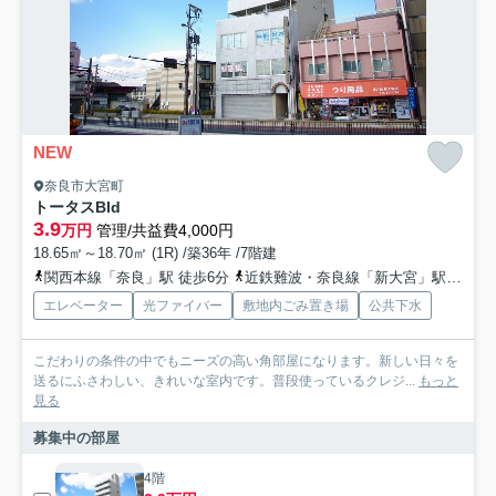
NEW
奈良市大宮町
トータスBld
3.9
万円
管理/共益費4,000円
18.65㎡～18.70㎡ (1R) /築36年 /7階建
関西本線「奈良」駅 徒歩6分
近鉄難波・奈良線「新大宮」駅 徒歩8分
エレベーター
光ファイバー
敷地内ごみ置き場
公共下水
こだわりの条件の中でもニーズの高い角部屋になります。新しい日々を
送るにふさわしい、きれいな室内です。普段使っているクレジ...
もっと
見る
募集中の部屋
4階