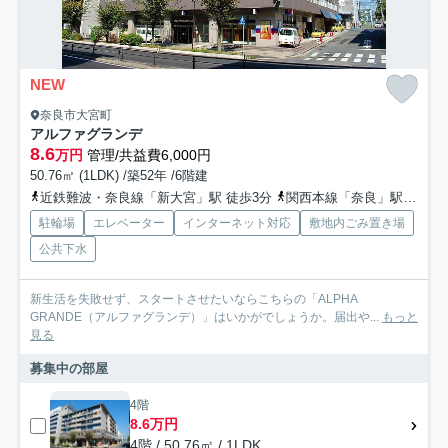
NEW
奈良市大宮町
アルファグランデ
8.6
万円
管理/共益費6,000円
50.76㎡ (1LDK) /築52年 /6階建
近鉄難波・奈良線「新大宮」駅 徒歩3分
関西本線「奈良」駅 徒歩17分
駐輪場
エレベーター
インターネット対応
敷地内ごみ置き場
公共下水
新生活を失敗せず、スタートさせたいならこちらの「ALPHA
GRANDE（アルファグランデ）」はいかがでしょうか。届出や...
もっと
見る
募集中の部屋
4階
8.6万円
4階 / 50.76㎡ / 1LDK