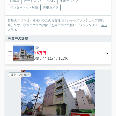
駐輪場
オートロック
CATV
宅配ボックス
インターネット対応
防犯カメラ
賃貸のマサキは、積水ハウスの賃貸住宅【シャーメゾンショップ特約
店】です。積水ハウスのお部屋を専門的に取扱い「ワンランク上...
もっ
と見る
募集中の部屋
3階
9.5万円
3階 / 44.11㎡ / 1LDK
賃貸マンション