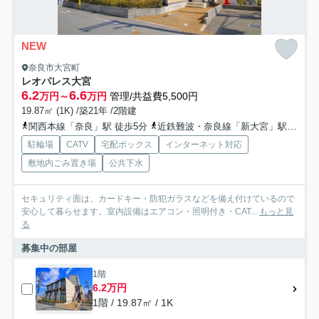
NEW
奈良市大宮町
レオパレス大宮
6.2
6.6
万円～
万円
管理/共益費5,500円
19.87㎡ (1K) /築21年 /2階建
関西本線「奈良」駅 徒歩5分
近鉄難波・奈良線「新大宮」駅 徒歩9分
駐輪場
CATV
宅配ボックス
インターネット対応
敷地内ごみ置き場
公共下水
セキュリティ面は、カードキー・防犯ガラスなどを備え付けているので
安心して暮らせます。室内設備はエアコン・照明付き・CAT...
もっと見
る
募集中の部屋
1階
6.2万円
1階 / 19.87㎡ / 1K