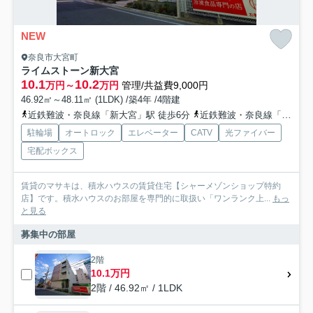
NEW
奈良市大宮町
ライムストーン新大宮
10.1
10.2
万円～
万円
管理/共益費9,000円
46.92㎡～48.11㎡ (1LDK) /築4年 /4階建
近鉄難波・奈良線「新大宮」駅 徒歩6分
近鉄難波・奈良線「大和西大寺」駅 バス13分 奈良交通「新大宮駅」 停歩5分
駐輪場
オートロック
エレベーター
CATV
光ファイバー
宅配ボックス
賃貸のマサキは、積水ハウスの賃貸住宅【シャーメゾンショップ特約
店】です。積水ハウスのお部屋を専門的に取扱い「ワンランク上...
もっ
と見る
募集中の部屋
2階
10.1万円
2階 / 46.92㎡ / 1LDK