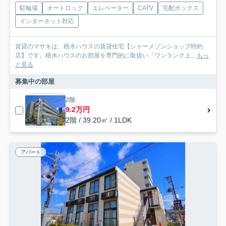
駐輪場
オートロック
エレベーター
CATV
宅配ボックス
インターネット対応
賃貸のマサキは、積水ハウスの賃貸住宅【シャーメゾンショップ特約
店】です。積水ハウスのお部屋を専門的に取扱い「ワンランク上...
もっ
と見る
募集中の部屋
2階
9.2万円
2階 / 39.20㎡ / 1LDK
アパート