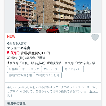
NEW
奈良市大宮町
マジョーネ奈良
5.3
万円
管理/共益費5,000円
30.60㎡ (1K) /築20年 /5階建
奈良線「奈良」駅 徒歩4分
近鉄難波・奈良線「近鉄奈良」駅 徒歩8分
駐輪場
オートロック
エレベーター
光ファイバー
敷地内ごみ置き場
24時間ゴミ出し可
楽しい一人暮らしがおくれるお料理ラクラクのキッチンスペース。造り
とデザインに関して、自信をもって情報を提供できるマンショ...
もっと
見る
募集中の部屋