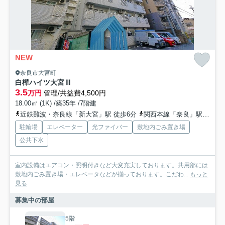
NEW
奈良市大宮町
白樺ハイツ大宮Ⅲ
3.5
万円
管理/共益費4,500円
18.00㎡ (1K) /築35年 /7階建
近鉄難波・奈良線「新大宮」駅 徒歩6分
関西本線「奈良」駅 徒歩10分
駐輪場
エレベーター
光ファイバー
敷地内ごみ置き場
公共下水
室内設備はエアコン・照明付きなど大変充実しております。共用部には
敷地内ごみ置き場・エレベータなどが揃っております。こだわ...
もっと
見る
募集中の部屋
5階