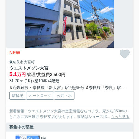
NEW
奈良市大宮町
ウエストメゾン大宮
5.1
万円
管理/共益費3,500円
31.70㎡ (1K) /築19年 /4階建
近鉄難波・奈良線「新大宮」駅 徒歩6分
奈良線「奈良」駅 徒歩10分
駐輪場
オートロック
公共下水
新着情報：ウエストメゾン大宮の空室情報ならコチラ。家から353mの
ところに第三銀行 奈良支店があります。収納はシューズボ...
もっと見る
募集中の部屋
1階