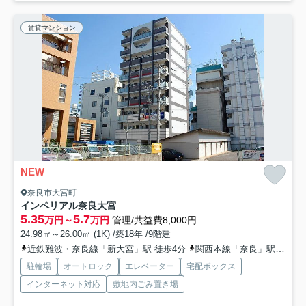
賃貸マンション
NEW
奈良市大宮町
インペリアル奈良大宮
5.35
5.7
万円～
万円
管理/共益費8,000円
24.98㎡～26.00㎡ (1K) /築18年 /9階建
近鉄難波・奈良線「新大宮」駅 徒歩4分
関西本線「奈良」駅 徒歩18分
駐輪場
オートロック
エレベーター
宅配ボックス
インターネット対応
敷地内ごみ置き場