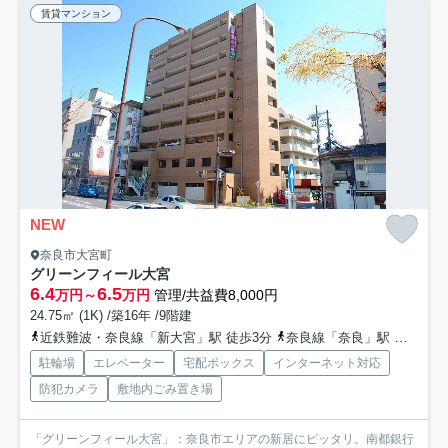
賃貸マンション
NEW
奈良市大宮町
グリーンフィール大宮
6.4
6.5
万円～
万円
管理/共益費8,000円
24.75㎡ (1K) /築16年 /9階建
近鉄難波・奈良線「新大宮」駅 徒歩3分
奈良線「奈良」駅 徒歩10分
駐輪場
エレベーター
宅配ボックス
インターネット対応
防犯カメラ
敷地内ごみ置き場
「グリーンフィール大宮」：奈良市エリアの新居にピッタリ。南都銀行