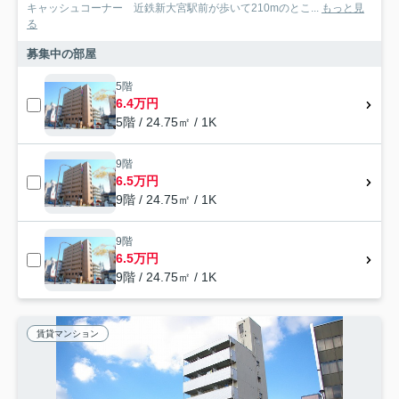
キャッシュコーナー 近鉄新大宮駅前が歩いて210mのとこ...
もっと見
る
募集中の部屋
5階
6.4万円
5階 / 24.75㎡ / 1K
9階
6.5万円
9階 / 24.75㎡ / 1K
9階
6.5万円
9階 / 24.75㎡ / 1K
賃貸マンション