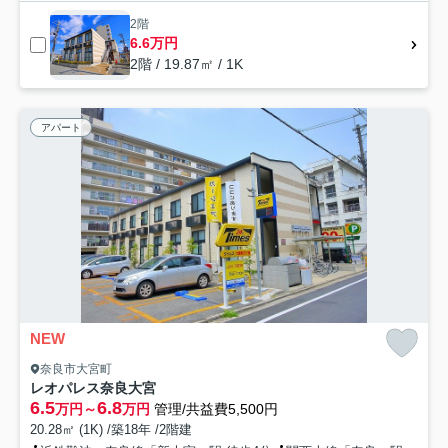
2階
6.6万円
2階 / 19.87㎡ / 1K
アパート
NEW
奈良市大宮町
レオパレス奈良大宮
6.5
6.8
万円～
万円
管理/共益費5,500円
20.28㎡ (1K) /築18年 /2階建