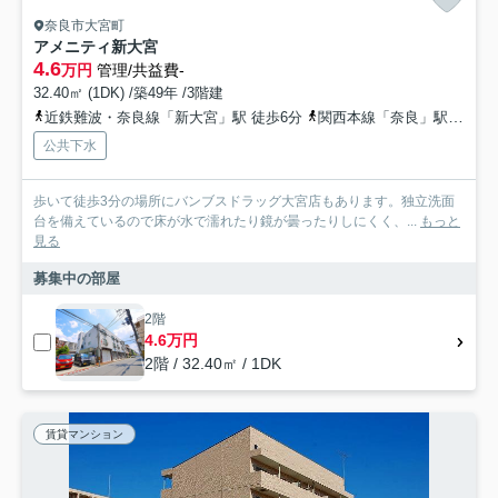
奈良市大宮町
アメニティ新大宮
4.6
万円
管理/共益費-
32.40㎡ (1DK) /築49年 /3階建
近鉄難波・奈良線「新大宮」駅 徒歩6分
関西本線「奈良」駅 徒歩7分
公共下水
歩いて徒歩3分の場所にバンブスドラッグ大宮店もあります。独立洗面
台を備えているので床が水で濡れたり鏡が曇ったりしにくく、...
もっと
見る
募集中の部屋
2階
4.6万円
2階 / 32.40㎡ / 1DK
賃貸マンション