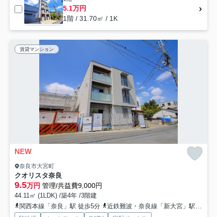
5.1万円
1階 / 31.70㎡ / 1K
賃貸マンション
NEW
奈良市大宮町
クオリスタ奈良
9.5
万円
管理/共益費9,000円
44.11㎡ (1LDK) /築4年 /3階建
関西本線「奈良」駅 徒歩5分
近鉄難波・奈良線「新大宮」駅 徒歩9分