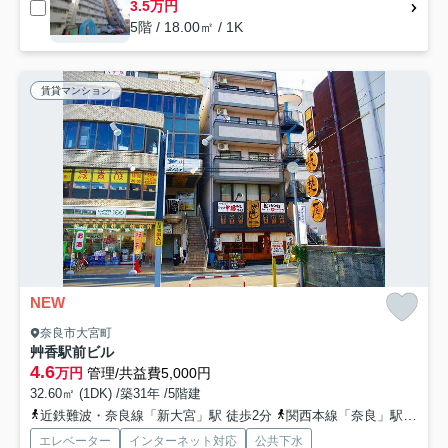
3.5万円
5階 / 18.00㎡ / 1K
賃貸マンション
NEW
奈良市大宮町
艸香駅前ビル
4.6
万円
管理/共益費5,000円
32.60㎡ (1DK) /築31年 /5階建
近鉄難波・奈良線「新大宮」駅 徒歩2分
関西本線「奈良」駅 徒歩15分
エレベーター
インターネット対応
公共下水