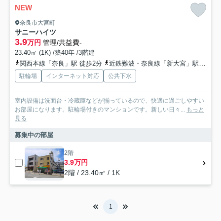
NEW
奈良市大宮町
サニーハイツ
3.9
万円
管理/共益費-
23.40㎡ (1K) /築40年 /3階建
関西本線「奈良」駅 徒歩2分
近鉄難波・奈良線「新大宮」駅 徒歩13分
駐輪場
インターネット対応
公共下水
室内設備は洗面台・冷蔵庫などが揃っているので、快適に過ごしやすい
お部屋になります。駐輪場付きのマンションです。新しい日々...
もっと
見る
募集中の部屋
2階
3.9万円
2階 / 23.40㎡ / 1K
1