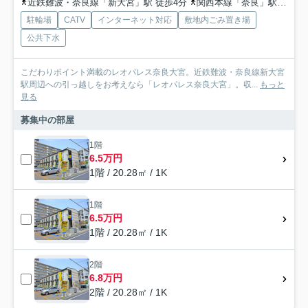
近鉄難波・奈良線「新大宮」駅 徒歩4分
関西本線「奈良」駅 徒歩10分
駐輪場
CATV
インターネット対応
敷地内ごみ置き場
公共下水
こだわりポイント満載のレオパレス奈良大宮。近鉄難波・奈良線新大宮
駅周辺への引っ越しをお考えなら「レオパレス奈良大宮」。収...
もっと
見る
募集中の部屋
1階
6.5万円
1階 / 20.28㎡ / 1K
1階
6.5万円
1階 / 20.28㎡ / 1K
2階
6.8万円
2階 / 20.28㎡ / 1K