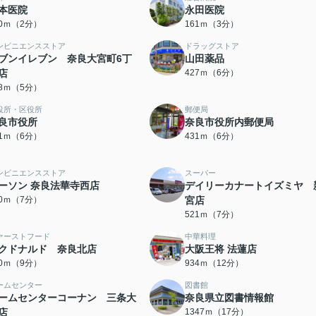
本医院
永田医院
30ｍ（2分）
161ｍ（3分）
ンビニエンスストア
ドラッグストア
ブンイレブン 奈良大宮町6丁
山田薬品
店
427ｍ（6分）
28ｍ（5分）
役所・区役所
郵便局
良市役所
奈良市役所内郵便局
31ｍ（6分）
431ｍ（6分）
ンビニエンスストア
スーパー
ーソン 奈良法華寺西店
デイリーカナートイズミヤ 
20ｍ（7分）
宮店
521ｍ（7分）
ァーストフード
中華料理
クドナルド 奈良北店
大阪王将 法蓮店
00ｍ（9分）
934ｍ（12分）
ームセンター
図書館
ームセンターコーナン 三条大
奈良県立図書情報館
店
1347ｍ（17分）