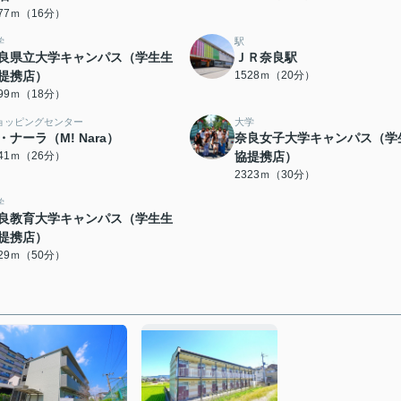
277ｍ（16分）
学
駅
良県立大学キャンパス（学生生
ＪＲ奈良駅
提携店）
1528ｍ（20分）
399ｍ（18分）
ョッピングセンター
大学
・ナーラ（M! Nara）
奈良女子大学キャンパス（学
041ｍ（26分）
協提携店）
2323ｍ（30分）
学
良教育大学キャンパス（学生生
提携店）
929ｍ（50分）