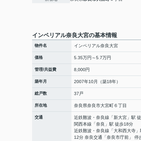
インペリアル奈良大宮の基本情報
物件名
インペリアル奈良大宮
価格
5.35万円～5.7万円
管理/共益費
8,000円
築年月
2007年10月（築18年）
総戸数
37戸
所在地
奈良県
奈良市
大宮町
６丁目
交通
近鉄難波・奈良線
「
新大宮
」駅 
関西本線
「
奈良
」駅 徒歩18分
近鉄難波・奈良線
「
大和西大寺
」
12分 奈良交通「奈良市庁前」 停