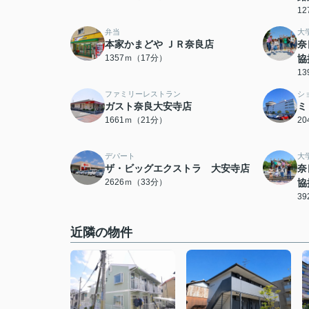
1
弁当
大
本家かまどや ＪＲ奈良店
奈
1357ｍ（17分）
協
1
ファミリーレストラン
シ
ガスト奈良大安寺店
ミ
1661ｍ（21分）
2
デパート
大
ザ・ビッグエクストラ 大安寺店
奈
2626ｍ（33分）
協
3
近隣の物件