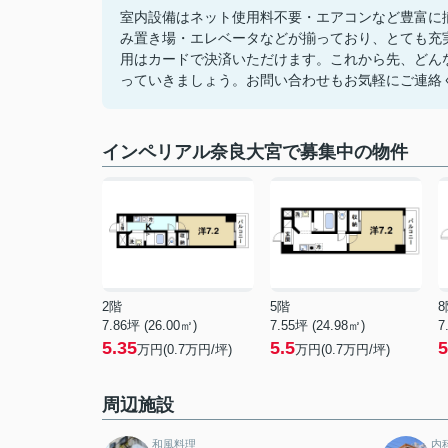
室内設備はネット使用料不要・エアコンなど豊富に
み置き場・エレベータなどが揃っており、とても充
用はカードで決済いただけます。これから先、どん
っていきましょう。お問い合わせもお気軽にご連絡
インペリアル奈良大宮で募集中の物件
2階
5階
8
7.86坪 (26.00㎡)
7.55坪 (24.98㎡)
7
5.35
5.5
5
万円(0.7万円/坪)
万円(0.7万円/坪)
周辺施設
和風料理
内