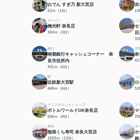
おでん すぎ乃 新大宮店
吉
52ｍ（1分）
1
ラーメン
コ
梅光軒 奈良店
セ
164ｍ（3分）
目
3
銀行
市
南都銀行キャッシュコーナー 奈
奈
良市役所内
4
431ｍ（6分）
駅
コ
近鉄新大宮駅
ロ
448ｍ（6分）
5
ディスカウントショップ
フ
ボトルワールドOK奈良店
マ
566ｍ（8分）
7
寿司
ホ
無添くら寿司 奈良大宮店
ホ
1025ｍ（13分）
路