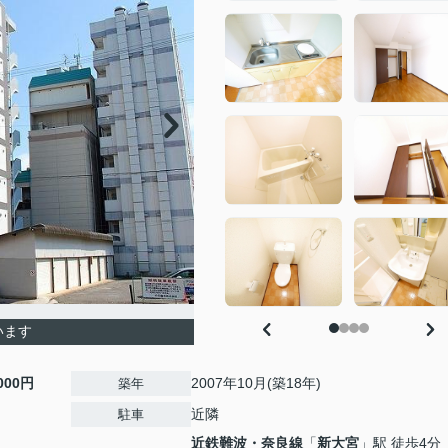
います
,000円
2007年10月(築18年)
築年
近隣
駐車
近鉄難波・奈良線
「
新大宮
」駅 徒歩4分