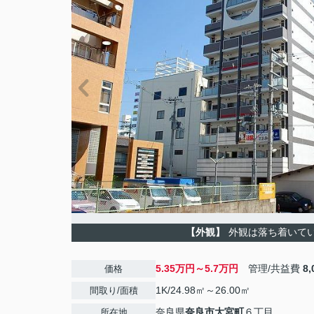
【外観】
外観は落ち着いて
5.35万円～5.7万円
管理/共益費
8
価格
1K/24.98㎡～26.00㎡
間取り/面積
奈良県
奈良市
大宮町
６丁目
所在地