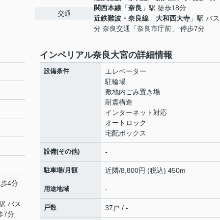
関西本線
「
奈良
」駅 徒歩18分
交通
近鉄難波・奈良線
「
大和西大寺
」駅 バス
分 奈良交通「奈良市庁前」 停歩7分
インペリアル奈良大宮の詳細情報
設備条件
エレベーター
駐輪場
敷地内ごみ置き場
耐震構造
インターネット対応
オートロック
宅配ボックス
設備(その他)
-
駐車場/月額
近隣/8,800円 (税込) 450m
徒歩4分
用途地域
-
駅 バス
戸数
37戸 / -
歩7分