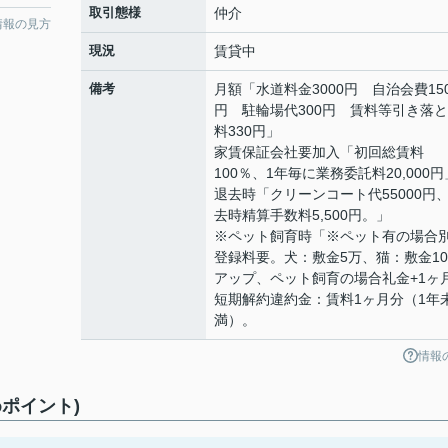
取引態様
仲介
情報の見方
現況
賃貸中
備考
月額「水道料金3000円 自治会費15
円 駐輪場代300円 賃料等引き落
料330円」
家賃保証会社要加入「初回総賃料
100％、1年毎に業務委託料20,000円
退去時「クリーンコート代55000円
去時精算手数料5,500円。」
※ペット飼育時「※ペット有の場合
登録料要。犬：敷金5万、猫：敷金1
アップ、ペット飼育の場合礼金+1ヶ
短期解約違約金：賃料1ヶ月分（1年
満）。
情報
ポイント)