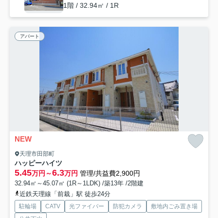
1階 / 32.94㎡ / 1R
アパート
NEW
天理市田部町
ハッピーハイツ
5.45
6.3
万円～
万円
管理/共益費2,900円
32.94㎡～45.07㎡ (1R～1LDK) /築13年 /2階建
近鉄天理線「前栽」駅 徒歩24分
駐輪場
CATV
光ファイバー
防犯カメラ
敷地内ごみ置き場