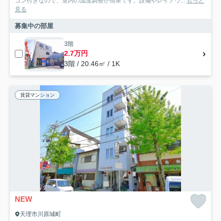
コン付きなので、室内の温度調整が簡単です。設備やレイアウ...
もっと
見る
募集中の部屋
3階
2.7万円
3階 / 20.46㎡ / 1K
賃貸マンション
NEW
天理市川原城町