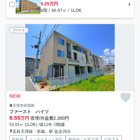
5.25万円
6階 / 36.87㎡ / 1LDK
アパート
NEW
天理市田部町
ファースト ハイツ
6.55
万円
管理/共益費2,300円
53.01㎡ (1LDK) /築11年 /3階建
近鉄天理線「前栽」駅 徒歩26分
駐輪場
インターネット対応
敷地内ごみ置き場
公共下水