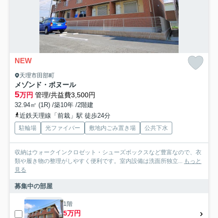
NEW
天理市田部町
メゾンド・ボヌール
5
万円
管理/共益費3,500円
32.94㎡ (1R) /築10年 /2階建
近鉄天理線「前栽」駅 徒歩24分
駐輪場
光ファイバー
敷地内ごみ置き場
公共下水
収納はウォークインクロゼット・シューズボックスなど豊富なので、衣
類や履き物の整理がしやすく便利です。室内設備は洗面所独立...
もっと
見る
募集中の部屋
1階
5万円