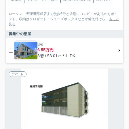
ローソン 天理田部町店まで徒歩6分と近場にコンビニがあるのもポイ
ント。収納はクロゼット・シューズボックスなどが備え付けら...
もっと
見る
募集中の部屋
3階
6.55万円
3階 / 53.01㎡ / 1LDK
アパート