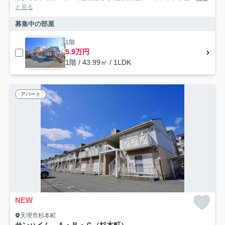
と見る
募集中の部屋
1階
5.9万円
1階 / 43.99㎡ / 1LDK
アパート
NEW
天理市杉本町