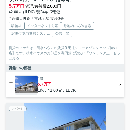
サンハイム Ａ・Ｂ・Ｃ（杉本町）
5.7
万円
管理/共益費2,000円
42.00㎡ (1LDK) /築34年 /2階建
近鉄天理線「前栽」駅 徒歩3分
駐輪場
インターネット対応
敷地内ごみ置き場
24時間緊急通報システム
公共下水
賃貸のマサキは、積水ハウスの賃貸住宅【シャーメゾンショップ特約
店】です。積水ハウスのお部屋を専門的に取扱い「ワンランク上...
もっ
と見る
募集中の部屋
1階
5.7万円
1階 / 42.00㎡ / 1LDK
アパート