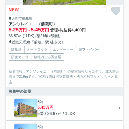
NEW
天理市前栽町
アンソレイエ （前裁町）
5.25
5.45
万円～
万円
管理/共益費4,400円
36.87㎡ (1LDK) /築21年 /6階建
近鉄天理線「前栽」駅 徒歩8分
駐輪場
オートロック
エレベーター
光ファイバー
防犯カメラ
敷地内ごみ置き場
新着情報：アンソレイエ （前裁町）の空室情報ならコチラ。北大路公
園まで219mです。室内設備は浴室乾燥機・洗面所独立など...
もっと見
る
募集中の部屋
5階
5.45万円
5階 / 36.87㎡ / 1LDK
6階