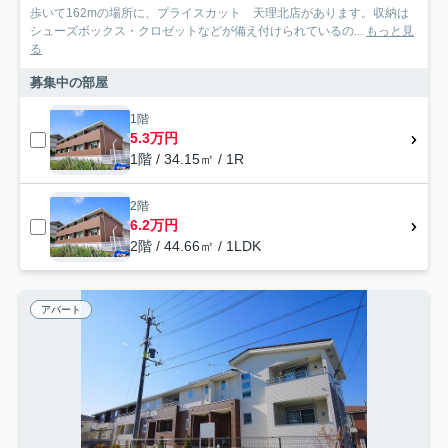
歩いて162mの場所に、プライスカット 天理北店があります。収納は
シューズボックス・クロゼットなどが備え付けられているの...
もっと見
る
募集中の部屋
1階
5.3万円
1階 / 34.15㎡ / 1R
2階
6.2万円
2階 / 44.66㎡ / 1LDK
アパート