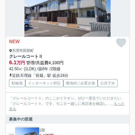
NEW
天理市田部町
クレールコートⅡ
6.1
万円
管理/共益費4,100円
42.50㎡ (1LDK) /築8年 /2階建
近鉄天理線「前栽」駅 徒歩24分
駐輪場
インターネット対応
敷地内ごみ置き場
公共下水
「クレールコートⅡ」のここがイチオシ。ぜひ一度見ていただきたい、
「クレールコートⅡ」です。モニター越しに来訪者を確認し、...
もっと
見る
募集中の部屋
1階