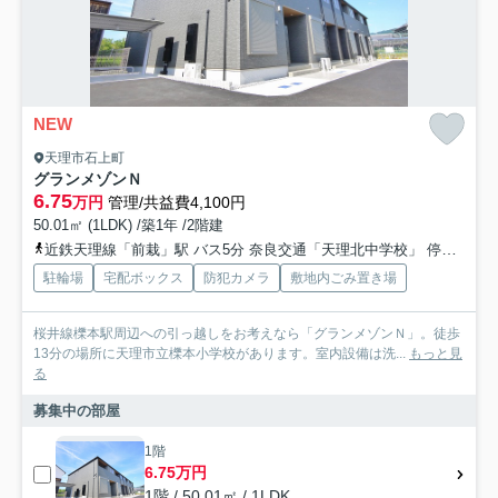
NEW
天理市石上町
グランメゾンＮ
6.75
万円
管理/共益費4,100円
50.01㎡ (1LDK) /築1年 /2階建
近鉄天理線「前栽」駅 バス5分 奈良交通「天理北中学校」 停歩6分
駐輪場
宅配ボックス
防犯カメラ
敷地内ごみ置き場
桜井線櫟本駅周辺への引っ越しをお考えなら「グランメゾンＮ」。徒歩
13分の場所に天理市立櫟本小学校があります。室内設備は洗...
もっと見
る
募集中の部屋
1階
6.75万円
1階 / 50.01㎡ / 1LDK