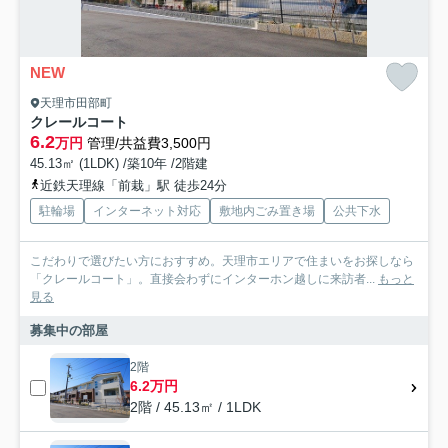
NEW
天理市田部町
クレールコート
6.2
万円
管理/共益費3,500円
45.13㎡ (1LDK) /築10年 /2階建
近鉄天理線「前栽」駅 徒歩24分
駐輪場
インターネット対応
敷地内ごみ置き場
公共下水
こだわりで選びたい方におすすめ。天理市エリアで住まいをお探しなら
「クレールコート」。直接会わずにインターホン越しに来訪者...
もっと
見る
募集中の部屋
2階
6.2万円
2階 / 45.13㎡ / 1LDK