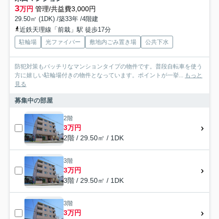
3
万円
管理/共益費3,000円
29.50㎡ (1DK) /築33年 /4階建
近鉄天理線「前栽」駅 徒歩17分
駐輪場
光ファイバー
敷地内ごみ置き場
公共下水
防犯対策もバッチリなマンションタイプの物件です。普段自転車を使う
方に嬉しい駐輪場付きの物件となっています。ポイントが一挙...
もっと
見る
募集中の部屋
2階
3万円
2階 / 29.50㎡ / 1DK
3階
3万円
3階 / 29.50㎡ / 1DK
3階
3万円