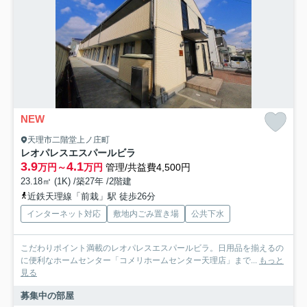
NEW
天理市二階堂上ノ庄町
レオパレスエスパールビラ
3.9
4.1
万円～
万円
管理/共益費4,500円
23.18㎡ (1K) /築27年 /2階建
近鉄天理線「前栽」駅 徒歩26分
インターネット対応
敷地内ごみ置き場
公共下水
こだわりポイント満載のレオパレスエスパールビラ。日用品を揃えるの
に便利なホームセンター「コメリホームセンター天理店」まで...
もっと
見る
募集中の部屋