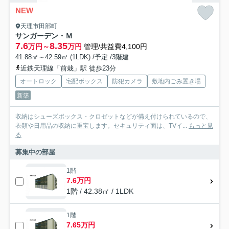
NEW
天理市田部町
サンガーデン・Ｍ
7.6
8.35
万円～
万円
管理/共益費4,100円
41.88㎡～42.59㎡ (1LDK) /予定 /3階建
近鉄天理線「前栽」駅 徒歩23分
オートロック
宅配ボックス
防犯カメラ
敷地内ごみ置き場
新築
収納はシューズボックス・クロゼットなどが備え付けられているので、
衣類や日用品の収納に重宝します。セキュリティ面は、TVイ...
もっと見
る
募集中の部屋
1階
7.6万円
1階 / 42.38㎡ / 1LDK
1階
7.65万円