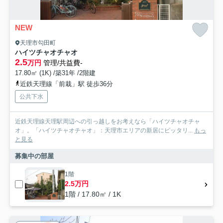
NEW
天理市勾田町
ハイツチャオチャオ
2.5
万円
管理/共益費-
17.80㎡ (1K) /築31年 /2階建
近鉄天理線「前栽」駅 徒歩36分
公共下水
近鉄天理線天理駅周辺への引っ越しをお考えなら「ハイツチャオチャ
オ」。「ハイツチャオチャオ」：天理市エリアの新居にピッタリ...
もっ
と見る
募集中の部屋
1階
2.5万円
1階 / 17.80㎡ / 1K