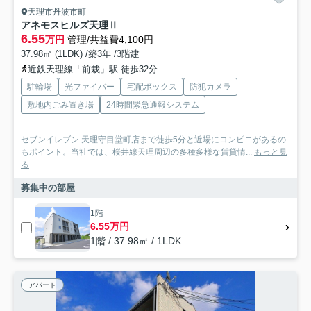
天理市丹波市町
アネモスヒルズ天理Ⅱ
6.55
万円
管理/共益費4,100円
37.98㎡ (1LDK) /築3年 /3階建
近鉄天理線「前栽」駅 徒歩32分
駐輪場
光ファイバー
宅配ボックス
防犯カメラ
敷地内ごみ置き場
24時間緊急通報システム
セブンイレブン 天理守目堂町店まで徒歩5分と近場にコンビニがあるの
もポイント。当社では、桜井線天理周辺の多種多様な賃貸情...
もっと見
る
募集中の部屋
1階
6.55万円
1階 / 37.98㎡ / 1LDK
アパート