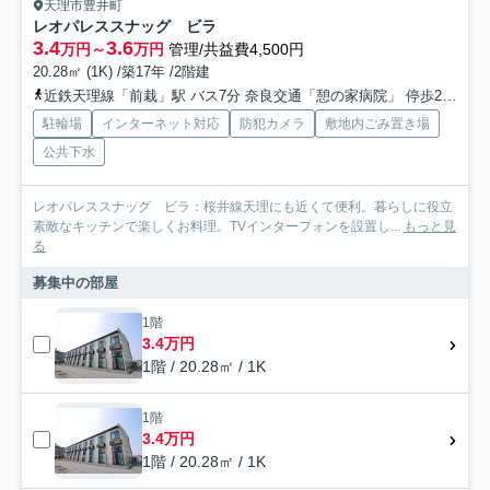
天理市豊井町
レオパレススナッグ ビラ
3.4
3.6
万円～
万円
管理/共益費4,500円
20.28㎡ (1K) /築17年 /2階建
近鉄天理線「前栽」駅 バス7分 奈良交通「憩の家病院」 停歩24分
駐輪場
インターネット対応
防犯カメラ
敷地内ごみ置き場
公共下水
レオパレススナッグ ビラ：桜井線天理にも近くて便利。暮らしに役立
素敵なキッチンで楽しくお料理。TVインターフォンを設置し...
もっと見
る
募集中の部屋
1階
3.4万円
1階 / 20.28㎡ / 1K
1階
3.4万円
1階 / 20.28㎡ / 1K