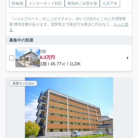
駐輪場
インターネット対応
敷地内ごみ置き場
公共下水
「シエルブルーⅡ」のここがイチオシ。歩いて2分のところに天理警察
署 櫟本交番があります。玄関先まで覗き穴を覗きに行かなく...
もっと見
る
募集中の部屋
1階
6.3万円
1階 / 45.77㎡ / 1LDK
賃貸マンション