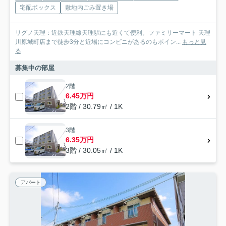
宅配ボックス
敷地内ごみ置き場
リグノ天理：近鉄天理線天理駅にも近くて便利。ファミリーマート 天理
川原城町店まで徒歩3分と近場にコンビニがあるのもポイン...
もっと見
る
募集中の部屋
2階
6.45万円
2階 / 30.79㎡ / 1K
3階
6.35万円
3階 / 30.05㎡ / 1K
アパート