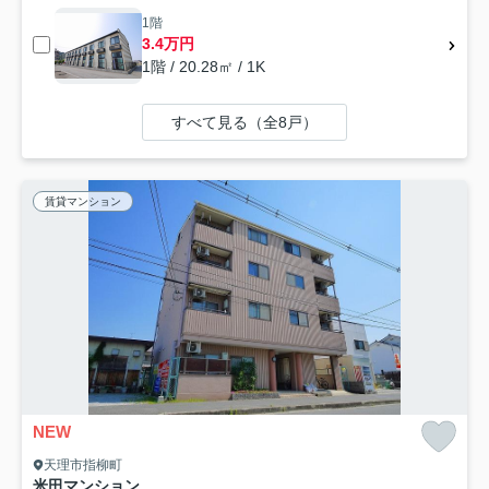
1階
3.4万円
1階 / 20.28㎡ / 1K
すべて見る（全8戸）
賃貸マンション
NEW
天理市指柳町
米田マンション