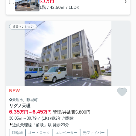
6.1万円
1階 / 42.50㎡ / 1LDK
賃貸マンション
NEW
天理市川原城町
リグノ天理
6.35
6.45
万円～
万円
管理/共益費5,800円
30.05㎡～30.79㎡ (1K) /築2年 /4階建
近鉄天理線「前栽」駅 徒歩23分
駐輪場
オートロック
エレベーター
光ファイバー