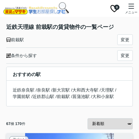
0
メニュー
近鉄天理線 前栽駅の賃貸物件の一覧ページ
前栽駅
変更
条件から探す
変更
おすすめの駅
近鉄奈良駅
/
奈良駅
/
新大宮駅
/
大和西大寺駅
/
天理駅
/
学園前駅
/
近鉄郡山駅
/
前栽駅
/
菖蒲池駅
/
大和小泉駅
67
棟
170
件