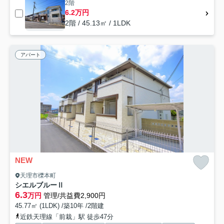
2階
6.2万円
2階 / 45.13㎡ / 1LDK
アパート
NEW
天理市櫟本町
シエルブルーⅡ
6.3
万円
管理/共益費2,900円
45.77㎡ (1LDK) /築10年 /2階建
近鉄天理線「前栽」駅 徒歩47分