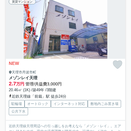
賃貸マンション
NEW
天理市丹波市町
メゾンレイ天理
2.7
万円
管理/共益費3,000円
20.46㎡ (1K) /築49年 /3階建
近鉄天理線「前栽」駅 徒歩24分
駐輪場
オートロック
インターネット対応
敷地内ごみ置き場
公共下水
近鉄天理線天理周辺への引っ越しをお考えなら「メゾン・レイ」。エア