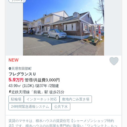
アパート
NEW
天理市田部町
フレグランスＵ
5.9
万円
管理/共益費3,000円
43.99㎡ (1LDK) /築37年 /2階建
近鉄天理線「前栽」駅 徒歩21分
駐輪場
インターネット対応
敷地内ごみ置き場
24時間緊急通報システム
公共下水
賃貸のマサキは、積水ハウスの賃貸住宅【シャーメゾンショップ特約
店】です。積水ハウスのお部屋を専門的に取扱い「ワンランク上...
もっ