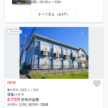
3階 / 29.50㎡ / 1DK
すべて見る（全4戸）
アパート
NEW
天理市二階堂上ノ庄町
日生ハイツ
2.7
万円
管理/共益費-
24.00㎡ (1DK) /築35年 /2階建