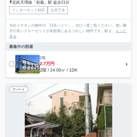
近鉄天理線「前栽」駅 徒歩21分
インターネット対応
公共下水
当社イチオシの物件の「日生ハイツ」。ぜひ一度ご覧ください。使い勝
手の良いクローゼットが各部屋にあるうれしい物件です。駅ま...
もっと
見る
募集中の部屋
2階
2.7万円
2階 / 24.00㎡ / 1DK
アパート