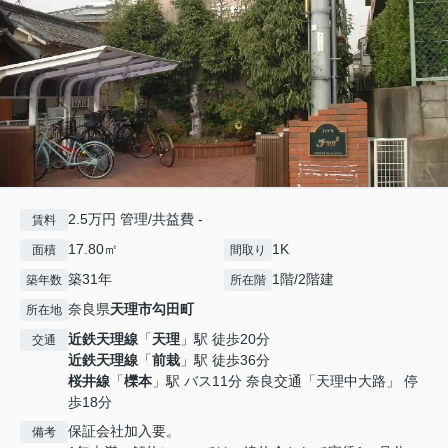
2.5万円 管理/共益費 -
賃料
17.80㎡
1K
面積
間取り
築31年
1階/2階建
築年数
所在階
奈良県
天理市
勾田町
所在地
近鉄天理線
「
天理
」駅 徒歩20分
交通
近鉄天理線
「
前栽
」駅 徒歩36分
桜井線
「
櫟本
」駅 バス11分 奈良交通「天理中大路」 停
歩18分
保証会社加入要。
備考