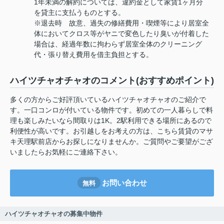
1年未満の解約については、違約金として家賃1ヶ月分
を貸主に支払うものとする。
※退去時 故意、過失の修繕費用・喫煙等により居室全
体においてクロス等がヤニで変色したり臭いが付着した
場合は、経過年数に拘わらず居室全体のクリーニング
代・張り替え費用を借主負担とする。
ハイツチャオチャオのコメント(おすすめポイント)
多くの方からご好評頂いているハイツチャオチャオのご紹介で
す。一口コンロが付いている物件です。初めての一人暮らしで料
理も楽しみたいなら間取りは1K。2駅利用できる場所にあるので
利便性が高いです。お引越しをお考えの方は、こちら賃貸のマサ
キ天理駅前店からお探しになりませんか。ご質問やご要望がござ
いましたらお気軽にご連絡下さい。
お問い合わせ
無料
ハイツチャオチャオの募集中物件