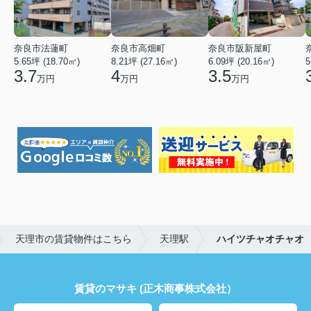
奈良市法蓮町
奈良市高畑町
奈良市阪新屋町
5.65坪 (18.70㎡)
8.21坪 (27.16㎡)
6.09坪 (20.16㎡)
5
3.7
4
3.5
万円
万円
万円
天理市の賃貸物件はこちら
天理駅
ハイツチャオチャオ
賃貸のマサキ (正木商事株式会社）