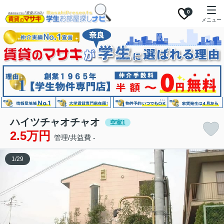
0
メニュー
ハイツチャオチャオ
空室1
2.5万円
管理/共益費 -
1
/
29