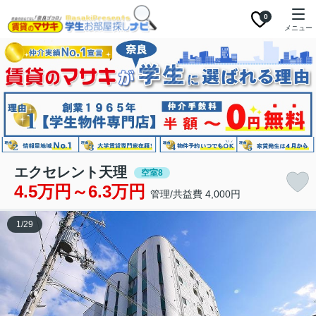
0
メニュー
エクセレント天理
空室8
4.5万円～6.3万円
管理/共益費 4,000円
1
/
29