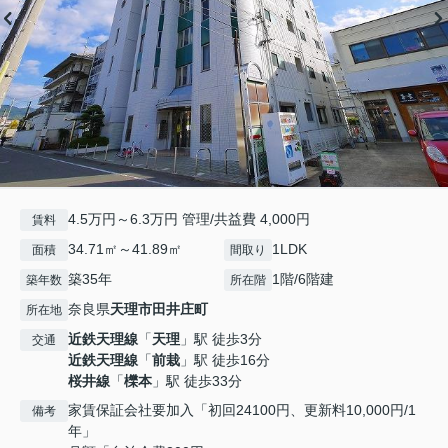
4.5万円～6.3万円 管理/共益費 4,000円
賃料
34.71㎡～41.89㎡
1LDK
面積
間取り
築35年
1階/6階建
築年数
所在階
奈良県
天理市
田井庄町
所在地
近鉄天理線
「
天理
」駅 徒歩3分
交通
近鉄天理線
「
前栽
」駅 徒歩16分
桜井線
「
櫟本
」駅 徒歩33分
家賃保証会社要加入「初回24100円、更新料10,000円/1
備考
年」