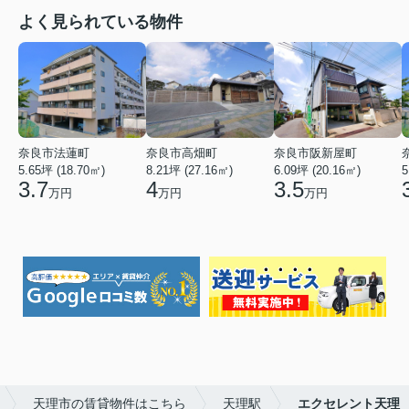
よく見られている物件
奈良市法蓮町
奈良市高畑町
奈良市阪新屋町
5.65坪 (18.70㎡)
8.21坪 (27.16㎡)
6.09坪 (20.16㎡)
5
3.7
4
3.5
万円
万円
万円
天理市の賃貸物件はこちら
天理駅
エクセレント天理