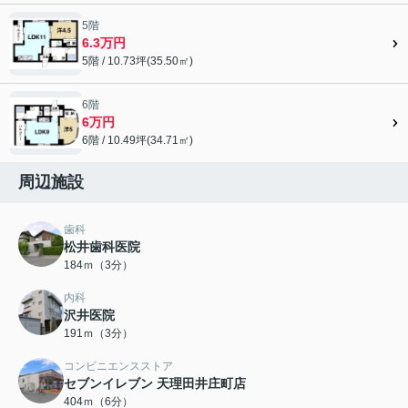
5階
6.3万円
5階 / 10.73坪(35.50㎡)
6階
6万円
6階 / 10.49坪(34.71㎡)
周辺施設
歯科
松井歯科医院
184ｍ（3分）
内科
沢井医院
191ｍ（3分）
コンビニエンスストア
セブンイレブン 天理田井庄町店
404ｍ（6分）