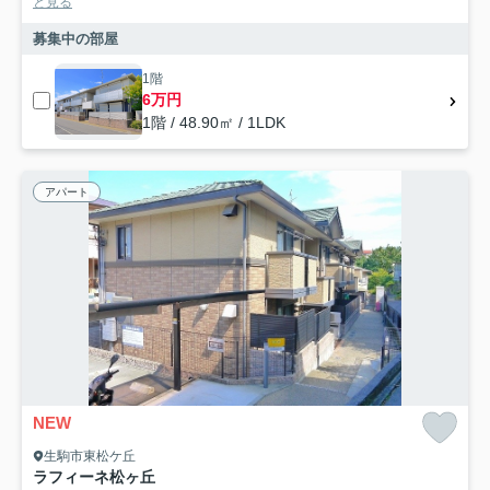
と見る
募集中の部屋
1階
6万円
1階 / 48.90㎡ / 1LDK
アパート
NEW
生駒市東松ケ丘
ラフィーネ松ヶ丘