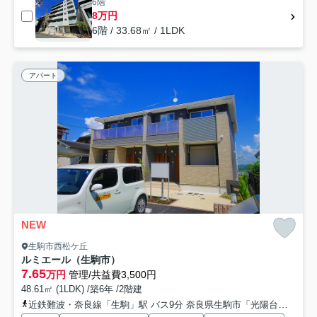
6階
8万円
6階 / 33.68㎡ / 1LDK
アパート
NEW
生駒市西松ケ丘
ルミエール（生駒市）
7.65
万円
管理/共益費3,500円
48.61㎡ (1LDK) /築6年 /2階建
近鉄難波・奈良線「生駒」駅 バス9分 奈良県生駒市「光陽台東公園」 停歩5分