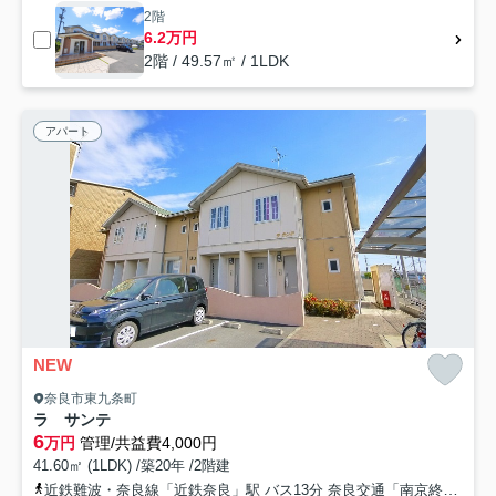
2階
6.2万円
2階 / 49.57㎡ / 1LDK
アパート
NEW
奈良市東九条町
ラ サンテ
6
万円
管理/共益費4,000円
41.60㎡ (1LDK) /築20年 /2階建
近鉄難波・奈良線「近鉄奈良」駅 バス13分 奈良交通「南京終町」 停歩6分