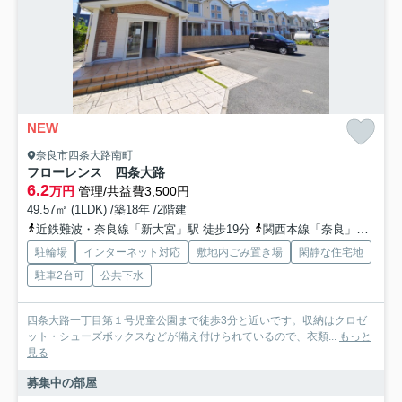
NEW
奈良市四条大路南町
フローレンス 四条大路
6.2
万円
管理/共益費3,500円
49.57㎡ (1LDK) /築18年 /2階建
近鉄難波・奈良線「新大宮」駅 徒歩19分
関西本線「奈良」駅 バス16分 奈良交通「県立図書情報館」 停歩2分
駐輪場
インターネット対応
敷地内ごみ置き場
閑静な住宅地
駐車2台可
公共下水
四条大路一丁目第１号児童公園まで徒歩3分と近いです。収納はクロゼ
ット・シューズボックスなどが備え付けられているので、衣類...
もっと
見る
募集中の部屋