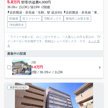
5.8
万円
管理/共益費4,000円
36.09㎡ (1LDK) /築19年 /2階建
近鉄難波・奈良線「生駒」駅 徒歩9分
近鉄難波・奈良線「東生駒」駅 徒歩24分
駐輪場
光ファイバー
宅配ボックス
敷地内ごみ置き場
浄化槽排水
「ラフィーネ松ヶ丘」のここがイチオシ。一人暮らしの方も安心の、TV
インターホン付き物件です。収納はシューズボックス・クロ...
もっと見
る
募集中の部屋
2階
5.8万円
2階 / 36.09㎡ / 1LDK
賃貸マンション