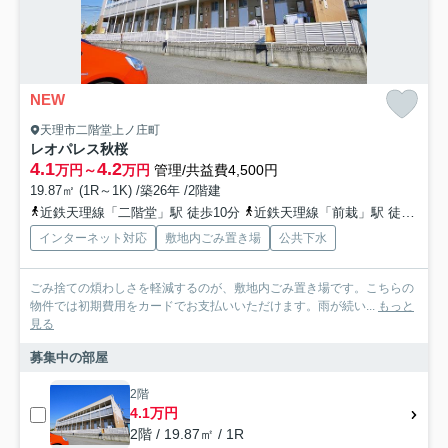
NEW
天理市二階堂上ノ庄町
レオパレス秋桜
4.1
4.2
万円～
万円
管理/共益費4,500円
19.87㎡ (1R～1K) /築26年 /2階建
近鉄天理線「二階堂」駅 徒歩10分
近鉄天理線「前栽」駅 徒歩22分
インターネット対応
敷地内ごみ置き場
公共下水
ごみ捨ての煩わしさを軽減するのが、敷地内ごみ置き場です。こちらの
物件では初期費用をカードでお支払いいただけます。雨が続い...
もっと
見る
募集中の部屋
2階
4.1万円
2階 / 19.87㎡ / 1R