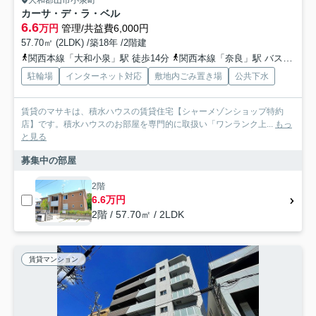
カーサ・デ・ラ・ベル
6.6
万円
管理/共益費6,000円
57.70㎡ (2LDK) /築18年 /2階建
関西本線「大和小泉」駅 徒歩14分
関西本線「奈良」駅 バス50分 「小泉出屋敷」 停歩5分
駐輪場
インターネット対応
敷地内ごみ置き場
公共下水
賃貸のマサキは、積水ハウスの賃貸住宅【シャーメゾンショップ特約
店】です。積水ハウスのお部屋を専門的に取扱い「ワンランク上...
もっ
と見る
募集中の部屋
2階
6.6万円
2階 / 57.70㎡ / 2LDK
賃貸マンション