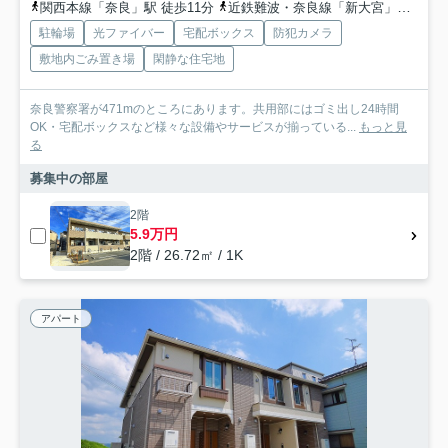
関西本線「奈良」駅 徒歩11分
近鉄難波・奈良線「新大宮」駅 徒歩20分
駐輪場
光ファイバー
宅配ボックス
防犯カメラ
敷地内ごみ置き場
閑静な住宅地
奈良警察署が471mのところにあります。共用部にはゴミ出し24時間
OK・宅配ボックスなど様々な設備やサービスが揃っている...
もっと見
る
募集中の部屋
2階
5.9万円
2階 / 26.72㎡ / 1K
アパート