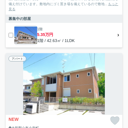
備え付けています。敷地内にゴミ置き場を備えているので敷地...
もっと
見る
募集中の部屋
1階
5.35万円
1階 / 42.63㎡ / 1LDK
アパート
NEW
大和郡山市小泉町