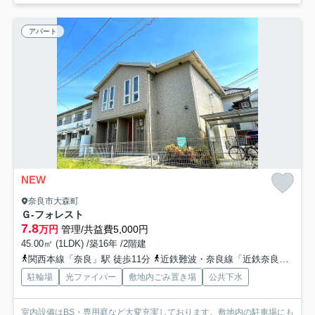
アパート
NEW
奈良市大森町
Ｇ-フォレスト
7.8
万円
管理/共益費5,000円
45.00㎡ (1LDK) /築16年 /2階建
関西本線「奈良」駅 徒歩11分
近鉄難波・奈良線「近鉄奈良」駅 徒歩16分
駐輪場
光ファイバー
敷地内ごみ置き場
公共下水
室内設備はBS・専用庭など大変充実しております。敷地内の駐車場にも