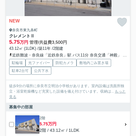
NEW
奈良市東九条町
クレメントⅡ
5.75
万円
管理/共益費3,500円
43.12㎡ (1LDK) /築11年 /2階建
近鉄難波・奈良線「近鉄奈良」駅 バス11分 奈良交通「神殿」 停歩7分
駐輪場
光ファイバー
防犯カメラ
敷地内ごみ置き場
駐車2台可
公共下水
徒歩9分の場所に奈良市立明治小学校があります。室内設備は洗面所独
立・浴室乾燥機など充実した設備を備え付けています。収納は...
もっと
見る
募集中の部屋
2階
5.75万円
2階 / 43.12㎡ / 1LDK