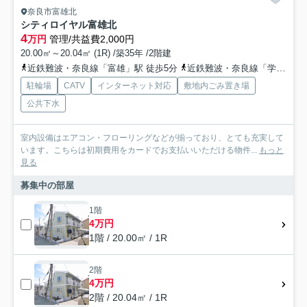
奈良市富雄北
シティロイヤル富雄北
4
万円
管理/共益費2,000円
20.00㎡～20.04㎡ (1R) /築35年 /2階建
近鉄難波・奈良線「富雄」駅 徒歩5分
近鉄難波・奈良線「学園前」駅 徒歩20分
駐輪場
CATV
インターネット対応
敷地内ごみ置き場
公共下水
室内設備はエアコン・フローリングなどが揃っており、とても充実して
います。こちらは初期費用をカードでお支払いいただける物件...
もっと
見る
募集中の部屋
1階
4万円
1階 / 20.00㎡ / 1R
2階
4万円
2階 / 20.04㎡ / 1R