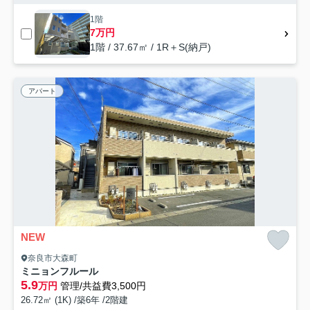
1階
7万円
1階 / 37.67㎡ / 1R＋S(納戸)
アパート
NEW
奈良市大森町
ミニョンフルール
5.9
万円
管理/共益費3,500円
26.72㎡ (1K) /築6年 /2階建