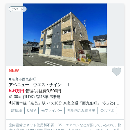
アパート
NEW
奈良市西九条町
アベニュー ウエストナイン Ⅱ
5.6
万円
管理/共益費3,500円
41.30㎡ (1LDK) /築15年 /3階建
関西本線「奈良」駅 バス16分 奈良交通「西九条町」 停歩2分
近鉄難
駐輪場
CATV
光ファイバー
敷地内ごみ置き場
公共下水
室内設備はネット使用料不要・BS・エアコンなどが揃っているので、快