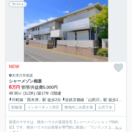
アパート
NEW
木津川市相楽
シャーメゾン相楽
6
万円
管理/共益費5,000円
48.90㎡ (1LDK) /築17年 /2階建
片町線「西木津」駅 徒歩2分
近鉄京都線「山田川」駅 徒歩11分
近
駐輪場
インターネット対応
敷地内ごみ置き場
公共下水
賃貸のマサキは、積水ハウスの賃貸住宅【シャーメゾンショップ特約
店】です。積水ハウスのお部屋を専門的に取扱い「ワンランク上...
もっ