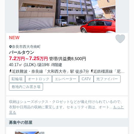
NEW
奈良市西大寺南町
パールタウン
7.2
7.25
万円～
万円
管理/共益費8,500円
40.17㎡ (1LDK) /築19年 /8階建
近鉄難波・奈良線「大和西大寺」駅 徒歩7分
近鉄橿原線「尼ヶ辻」駅 徒歩18分
駐輪場
オートロック
エレベーター
CATV
光ファイバー
敷地内ごみ置き場
収納はシューズボックス・クロゼットなどが備え付けられているので、
衣類や日用品の収納に重宝します。セキュリティ面は、オート...
もっと
見る
募集中の部屋
4階