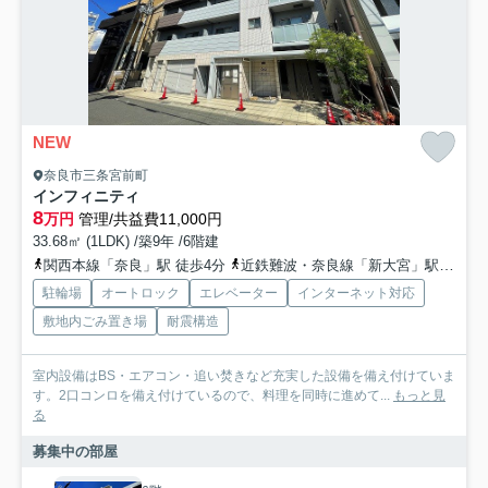
NEW
奈良市三条宮前町
インフィニティ
8
万円
管理/共益費11,000円
33.68㎡ (1LDK) /築9年 /6階建
関西本線「奈良」駅 徒歩4分
近鉄難波・奈良線「新大宮」駅 徒歩10分
駐輪場
オートロック
エレベーター
インターネット対応
敷地内ごみ置き場
耐震構造
室内設備はBS・エアコン・追い焚きなど充実した設備を備え付けていま
す。2口コンロを備え付けているので、料理を同時に進めて...
もっと見
る
募集中の部屋