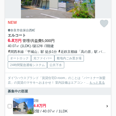
NEW
奈良市佐保台西町
エルコート
6.8
万円
管理/共益費5,000円
40.07㎡ (1LDK) /築12年 /3階建
関西本線「平城山」駅 徒歩1分
近鉄京都線「高の原」駅 バス9分 奈良交通「ならやま研究パーク」 停歩10分
オートロック
光ファイバー
敷地内ごみ置き場
24時間緊急通報システム
公共下水
ダイワハウスブランド「賃貸住宅D-room」のことは「パートナー加盟
店」の賃貸のマサキへおまかせ！ 室内設備はエアコン・...
もっと見る
募集中の部屋
2階
6.8万円
2階 / 40.07㎡ / 1LDK