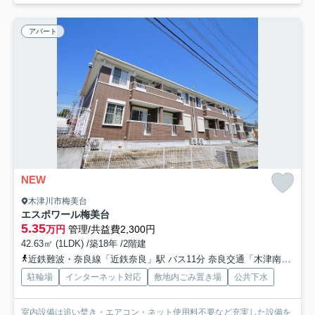
アパート
NEW
木津川市梅美台
エスポワール梅美台
5.35
万円
管理/共益費2,300円
42.63㎡ (1LDK) /築18年 /2階建
近鉄難波・奈良線「近鉄奈良」駅 バス11分 奈良交通「木津南ソレイユ」 停歩8分
駐輪場
インターネット対応
敷地内ごみ置き場
公共下水
室内設備は追い焚き・エアコン・ネット使用料不要など充実した設備を