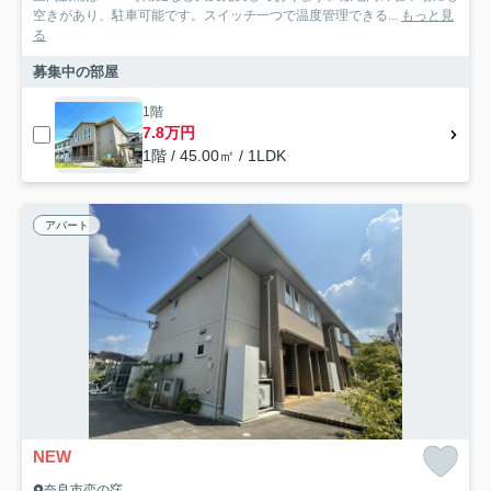
空きがあり、駐車可能です。スイッチ一つで温度管理できる...
もっと見
る
募集中の部屋
1階
7.8万円
1階 / 45.00㎡ / 1LDK
アパート
NEW
奈良市恋の窪