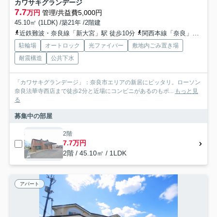
カワサキグランデージ
7.7
万円
管理/共益費5,000円
45.10㎡ (1LDK) /築21年 /2階建
近鉄難波・奈良線「新大宮」駅 徒歩10分
関西本線「奈良」駅 バス6分 奈良交通「奈良市庁前」 停歩10分
駐輪場
オートロック
光ファイバー
敷地内ごみ置き場
耐震構造
公共下水
「カワサキグランデージ」：奈良市エリアの新居にピッタリ。ローソン
奈良法華寺西店まで徒歩2分と近場にコンビニがあるのもポ...
もっと見
る
募集中の部屋
2階
7.7万円
2階 / 45.10㎡ / 1LDK
アパート