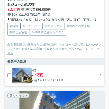
セジュール恋の窪
7.5
万円
管理/共益費6,000円
49.18㎡ (1LDK) /築12年 /2階建
関西本線「奈良」駅 バス9分 奈良交通「恋の窪町二丁目」 停歩3分
駐輪場
光ファイバー
宅配ボックス
敷地内ごみ置き場
閑静な住宅地
24時間緊急通報システム
奈良市近辺での新居ならご好評の物件「セジュール恋の窪」はいかがで
しょうか。徒歩6分の場所に奈良市立大安寺西小学校がありま...
もっと
見る
募集中の部屋
2階
7.5万円
2階 / 49.18㎡ / 1LDK
賃貸マンション