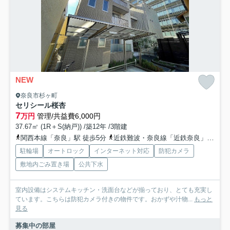
NEW
奈良市杉ヶ町
セリシール桜杏
7
万円
管理/共益費6,000円
37.67㎡ (1R＋S(納戸)) /築12年 /3階建
関西本線「奈良」駅 徒歩5分
近鉄難波・奈良線「近鉄奈良」駅 徒歩11分
駐輪場
オートロック
インターネット対応
防犯カメラ
敷地内ごみ置き場
公共下水
室内設備はシステムキッチン・洗面台などが揃っており、とても充実し
ています。こちらは防犯カメラ付きの物件です。おかずや汁物...
もっと
見る
募集中の部屋