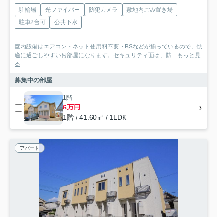
駐輪場
光ファイバー
防犯カメラ
敷地内ごみ置き場
駐車2台可
公共下水
室内設備はエアコン・ネット使用料不要・BSなどが揃っているので、快
適に過ごしやすいお部屋になります。セキュリティ面は、防...
もっと見
る
募集中の部屋
1階
6万円
1階 / 41.60㎡ / 1LDK
アパート