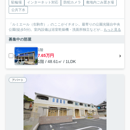
駐輪場
インターネット対応
防犯カメラ
敷地内ごみ置き場
公共下水
「ルミエール（生駒市）」のここがイチオシ。最寄りの公園光陽台中央
公園(徒歩5分)。室内設備は浴室乾燥機・洗面所独立などが...
もっと見る
募集中の部屋
1階
7.65万円
1階 / 48.61㎡ / 1LDK
アパート