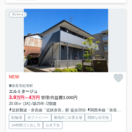
アパート
NEW
奈良市紀寺町
エルミタージュ
3.9
4
万円～
万円
管理/共益費3,000円
20.00㎡ (1K) /築25年 /2階建
近鉄難波・奈良線「近鉄奈良」駅 徒歩20分
関西本線「奈良」駅 徒歩25分
駐輪場
光ファイバー
敷地内ごみ置き場
閑静な住宅地
24時間ゴミ出し可
公共下水