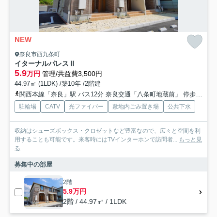
NEW
奈良市西九条町
イターナルパレスⅡ
5.9
万円
管理/共益費3,500円
44.97㎡ (1LDK) /築10年 /2階建
関西本線「奈良」駅 バス12分 奈良交通「八条町地蔵前」 停歩4分
駐輪場
CATV
光ファイバー
敷地内ごみ置き場
公共下水
収納はシューズボックス・クロゼットなど豊富なので、広々と空間を利
用することも可能です。来客時にはTVインターホンで訪問者...
もっと見
る
募集中の部屋
2階
5.9万円
2階 / 44.97㎡ / 1LDK