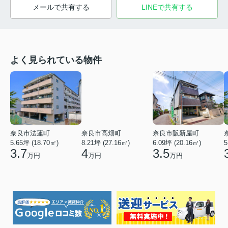
メールで共有する
LINEで共有する
よく見られている物件
奈良市法蓮町
奈良市高畑町
奈良市阪新屋町
5.65坪 (18.70㎡)
8.21坪 (27.16㎡)
6.09坪 (20.16㎡)
5
3.7
4
3.5
万円
万円
万円