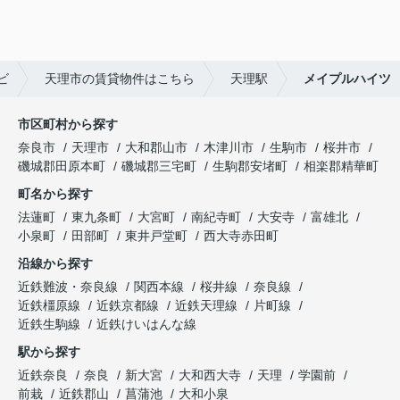
ビ
天理市の賃貸物件はこちら
天理駅
メイプルハイツ
市区町村から探す
奈良市
天理市
大和郡山市
木津川市
生駒市
桜井市
磯城郡田原本町
磯城郡三宅町
生駒郡安堵町
相楽郡精華町
町名から探す
法蓮町
東九条町
大宮町
南紀寺町
大安寺
富雄北
小泉町
田部町
東井戸堂町
西大寺赤田町
沿線から探す
近鉄難波・奈良線
関西本線
桜井線
奈良線
近鉄橿原線
近鉄京都線
近鉄天理線
片町線
近鉄生駒線
近鉄けいはんな線
駅から探す
近鉄奈良
奈良
新大宮
大和西大寺
天理
学園前
前栽
近鉄郡山
菖蒲池
大和小泉