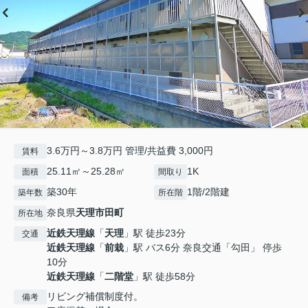
3.6万円～3.8万円 管理/共益費 3,000円
賃料
25.11㎡～25.28㎡
1K
面積
間取り
築30年
1階/2階建
築年数
所在階
奈良県
天理市
田町
所在地
近鉄天理線
「
天理
」駅 徒歩23分
交通
近鉄天理線
「
前栽
」駅 バス6分 奈良交通「勾田」 停歩
10分
近鉄天理線
「
二階堂
」駅 徒歩58分
リビング補償制度付。
備考