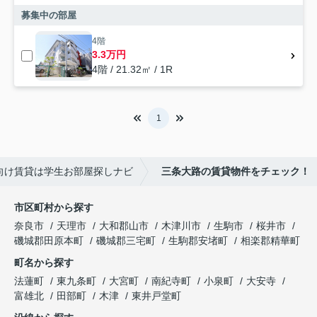
募集中の部屋
4階
3.3万円
4階 / 21.32㎡ / 1R
1
向け賃貸は学生お部屋探しナビ
三条大路の賃貸物件をチェック！
市区町村から探す
奈良市
天理市
大和郡山市
木津川市
生駒市
桜井市
磯城郡田原本町
磯城郡三宅町
生駒郡安堵町
相楽郡精華町
町名から探す
法蓮町
東九条町
大宮町
南紀寺町
小泉町
大安寺
富雄北
田部町
木津
東井戸堂町