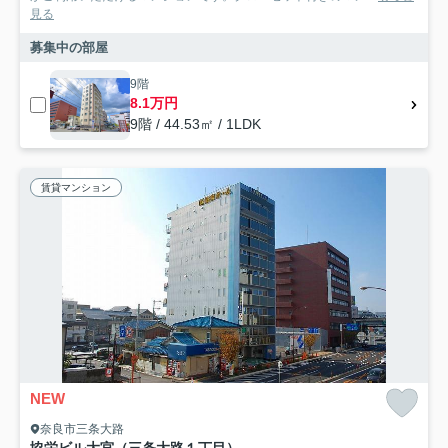
見る
募集中の部屋
9階
8.1万円
9階 / 44.53㎡ / 1LDK
賃貸マンション
NEW
奈良市三条大路