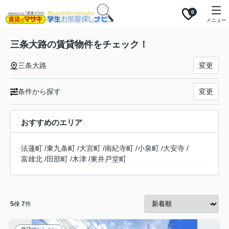
0
メニュー
三条大路の賃貸物件をチェック！
三条大路
変更
条件から探す
変更
おすすめのエリア
法蓮町
/
東九条町
/
大宮町
/
南紀寺町
/
小泉町
/
大安寺
/
富雄北
/
田部町
/
木津
/
東井戸堂町
5
棟
7
件