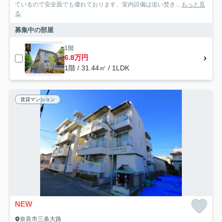
ているので安全面でも優れております。室内設備は追い焚き...
もっと見
る
募集中の部屋
1階
6.8万円
1階 / 31.44㎡ / 1LDK
賃貸マンション
NEW
奈良市三条大路