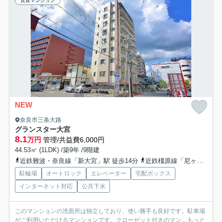
賃貸マンション
NEW
奈良市三条大路
グランスター大宮
8.1
万円
管理/共益費6,000円
44.53㎡ (1LDK) /築9年 /9階建
近鉄難波・奈良線「新大宮」駅 徒歩14分
近鉄橿原線「尼ヶ辻」駅 徒歩24分
駐輪場
オートロック
エレベーター
宅配ボックス
インターネット対応
公共下水
このマンションの洗面所は独立しており、使い勝手も良好です。駐車場
がご利用いただけるマンションです。クローゼット付きのマン...
もっと