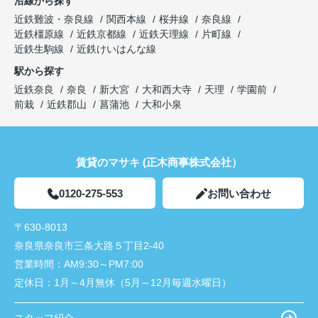
沿線から探す
近鉄難波・奈良線
関西本線
桜井線
奈良線
近鉄橿原線
近鉄京都線
近鉄天理線
片町線
近鉄生駒線
近鉄けいはんな線
駅から探す
近鉄奈良
奈良
新大宮
大和西大寺
天理
学園前
前栽
近鉄郡山
菖蒲池
大和小泉
賃貸のマサキ (正木商事株式会社）
0120-275-553
お問い合わせ
〒630-8013
奈良県奈良市三条大路５丁目2-40
営業時間：
AM9:30～PM7:00
定休日：
1月～4月無休（5月～12月毎週水曜日）
スタッフ紹介