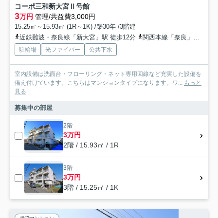
コーポ三和新大宮Ⅱ号館
3
万円
管理/共益費3,000円
15.25㎡～15.93㎡ (1R～1K) /築30年 /3階建
近鉄難波・奈良線「新大宮」駅 徒歩12分
関西本線「奈良」駅 徒歩22分
駐輪場
光ファイバー
公共下水
室内設備は洗面台・フローリング・ネット専用回線など充実した設備を
備え付けています。こちらはマンションタイプになります。ワ...
もっと
見る
募集中の部屋
2階
3万円
2階 / 15.93㎡ / 1R
3階
3万円
3階 / 15.25㎡ / 1K