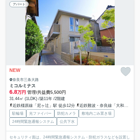
アパート
NEW
奈良市三条大路
ミコルミナス
6.8
万円
管理/共益費5,500円
31.44㎡ (1LDK) /築11年 /2階建
近鉄橿原線「尼ヶ辻」駅 徒歩12分
近鉄難波・奈良線「大和西大寺」駅 バス8分 奈良交通「二条大路南五丁目」 停歩4分
駐輪場
光ファイバー
防犯カメラ
敷地内ごみ置き場
24時間緊急通報システム
公共下水
セキュリティ面は、24時間緊急通報システム・防犯ガラスなどを設置し