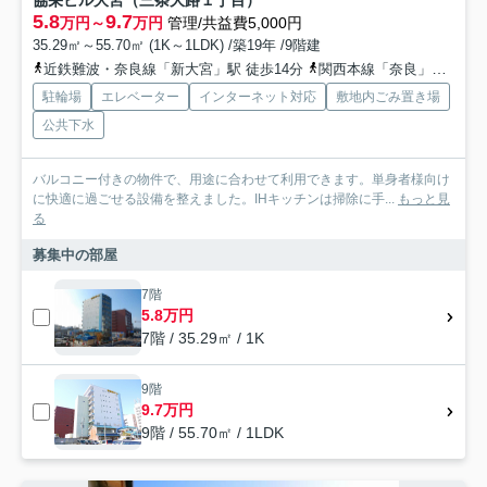
協栄ビル大宮（三条大路１丁目）
5.8
9.7
万円～
万円
管理/共益費5,000円
35.29㎡～55.70㎡ (1K～1LDK) /築19年 /9階建
近鉄難波・奈良線「新大宮」駅 徒歩14分
関西本線「奈良」駅 徒歩25分
駐輪場
エレベーター
インターネット対応
敷地内ごみ置き場
公共下水
バルコニー付きの物件で、用途に合わせて利用できます。単身者様向け
に快適に過ごせる設備を整えました。IHキッチンは掃除に手...
もっと見
る
募集中の部屋
7階
5.8万円
7階 / 35.29㎡ / 1K
9階
9.7万円
9階 / 55.70㎡ / 1LDK