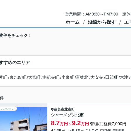
営業時間：AM9:30～PM7:00 
ホーム
沿線から探す
エ
物件をチェック！
すすめのエリア
蓮町
/
東九条町
/
大宮町
/
南紀寺町
/
小泉町
/
富雄北
/
大安寺
/
田部町
/
木津
/
件
マンション
奈良市
北市町
シャーメゾン北市
8.7
9.2
万円～
万円
管理/共益費7,000円
44.35㎡～45.85㎡ (1LDK) /築3年 /3階建