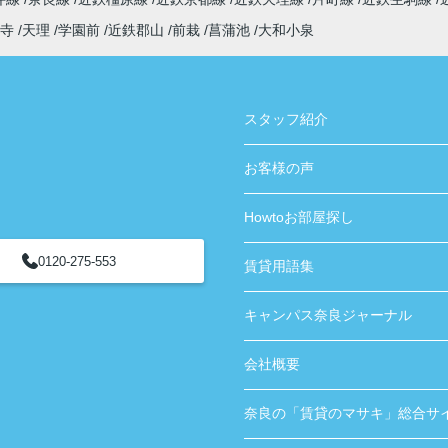
寺
天理
学園前
近鉄郡山
前栽
菖蒲池
大和小泉
スタッフ紹介
お客様の声
Howtoお部屋探し
0120-275-553
賃貸用語集
キャンパス奈良ジャーナル
会社概要
奈良の「賃貸のマサキ」総合サ