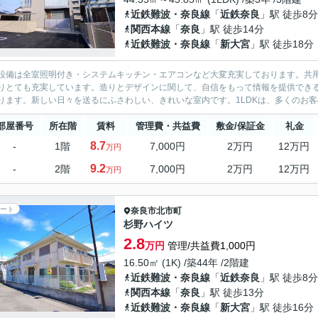
近鉄難波・奈良線
「
近鉄奈良
」駅 徒歩8分
関西本線
「
奈良
」駅 徒歩14分
近鉄難波・奈良線
「
新大宮
」駅 徒歩18分
設備は全室照明付き・システムキッチン・エアコンなど大変充実しております。共
りとても充実しています。造りとデザインに関して、自信をもって情報を提供でき
ります。新しい日々を送るにふさわしい、きれいな室内です。1LDKは、多くのお客
部屋番号
所在階
賃料
管理費・共益費
敷金/保証金
礼金
8.7
-
1階
7,000円
2万円
12万円
万円
9.2
-
2階
7,000円
2万円
12万円
万円
ート
奈良市
北市町
杉野ハイツ
2.8
万円
管理/共益費1,000円
16.50㎡ (1K) /築44年 /2階建
近鉄難波・奈良線
「
近鉄奈良
」駅 徒歩8分
関西本線
「
奈良
」駅 徒歩13分
近鉄難波・奈良線
「
新大宮
」駅 徒歩16分