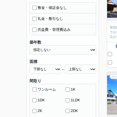
敷金・保証金なし
礼金・敷引なし
室内
共益費・管理費込み
てお
広が
築年数
面積
～
アパ
間取り
ワンルーム
1K
1DK
1LDK
2K
2DK