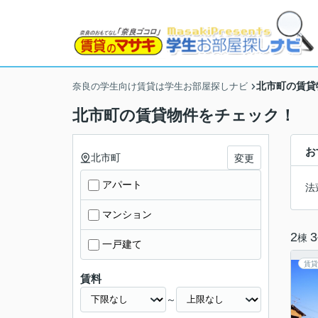
北市町の賃貸
奈良の学生向け賃貸は学生お部屋探しナビ
北市町の賃貸物件をチェック！
お
北市町
変更
アパート
法
マンション
2
3
棟
一戸建て
賃貸
賃料
～