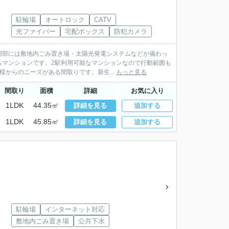
駐輪場
オートロック
CATV
光ファイバー
宅配ボックス
防犯カメラ
用部には敷地内ごみ置き場・太陽光発電システムなどが備わっ
るマンションです。2駅利用可能なマンションなので行動範囲も
様からのニーズがある間取りです。新生...
もっと見る
間取り
面積
詳細
お気に入り
1LDK
44.35㎡
詳細を見る
追加する
1LDK
45.85㎡
詳細を見る
追加する
駐輪場
インターネット対応
敷地内ごみ置き場
公共下水