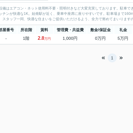
設備はエアコン・ネット使用料不要・照明付きなど大変充実しております。駐車で
ッチンが快適な1K。始発駅が近く、乗車中座席に座りやすいです。駐車場まで16
。スタッフ一同、快適な住まいをご提供いただけるよう、全力で努めてまいります
部屋番号
所在階
賃料
管理費・共益費
敷金/保証金
礼金
2.8
-
1階
1,000円
0万円
5万円
万円
1