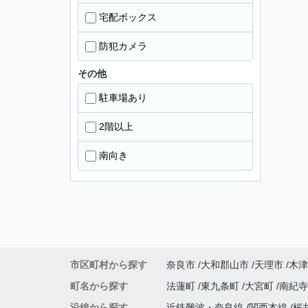
宅配ボックス
防犯カメラ
その他
駐車場あり
2階以上
南向き
市区町村から探す
奈良市
大和郡山市
天理市
木津
町名から探す
法蓮町
東九条町
大宮町
南紀
沿線から探す
近鉄難波・奈良線
関西本線
桜