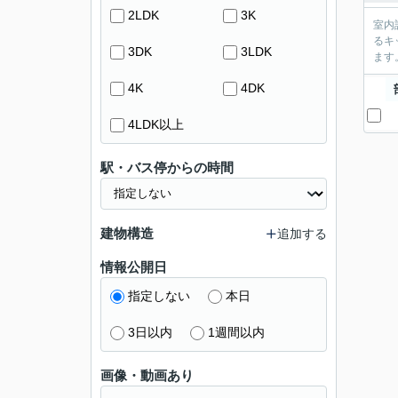
2LDK
3K
室内
るキ
3DK
3LDK
ます
4K
4DK
4LDK以上
駅・バス停からの時間
建物構造
追加する
情報公開日
指定しない
本日
3日以内
1週間以内
画像・動画あり