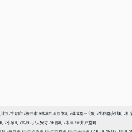
川市
生駒市
桜井市
磯城郡田原本町
磯城郡三宅町
生駒郡安堵町
相
寺町
小泉町
富雄北
大安寺
田部町
木津
東井戸堂町
井線
奈良線
近鉄橿原線
近鉄京都線
近鉄天理線
片町線
近鉄生駒線