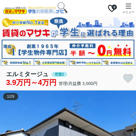
0
メニュー
エルミタージュ
空室2
3.9万円～4万円
管理/共益費 3,000円
1
/
29