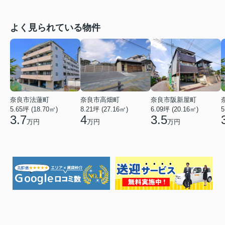
よく見られている物件
奈良市法蓮町
奈良市高畑町
奈良市阪新屋町
5.65坪 (18.70㎡)
8.21坪 (27.16㎡)
6.09坪 (20.16㎡)
5
3.7
4
3.5
万円
万円
万円