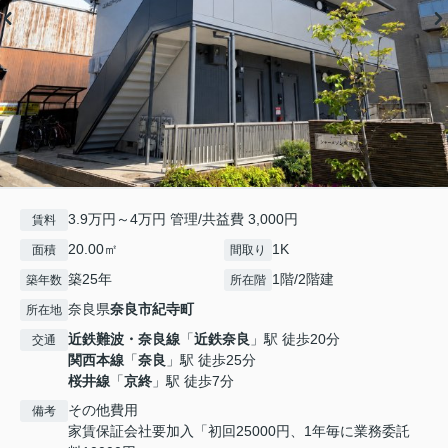
3.9万円～4万円 管理/共益費 3,000円
賃料
20.00㎡
1K
面積
間取り
築25年
1階/2階建
築年数
所在階
奈良県
奈良市
紀寺町
所在地
近鉄難波・奈良線
「
近鉄奈良
」駅 徒歩20分
交通
関西本線
「
奈良
」駅 徒歩25分
桜井線
「
京終
」駅 徒歩7分
その他費用
備考
家賃保証会社要加入「初回25000円、1年毎に業務委託