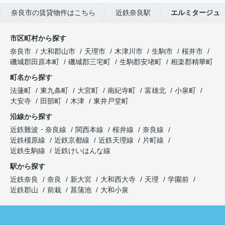
奈良市の賃貸物件はこちら
近鉄奈良駅
エルミタージュ
市区町村から探す
奈良市
大和郡山市
天理市
木津川市
生駒市
桜井市
磯城郡田原本町
磯城郡三宅町
生駒郡安堵町
相楽郡精華町
町名から探す
法蓮町
東九条町
大宮町
南紀寺町
富雄北
小泉町
大安寺
田部町
木津
東井戸堂町
沿線から探す
近鉄難波・奈良線
関西本線
桜井線
奈良線
近鉄橿原線
近鉄京都線
近鉄天理線
片町線
近鉄生駒線
近鉄けいはんな線
駅から探す
近鉄奈良
奈良
新大宮
大和西大寺
天理
学園前
近鉄郡山
前栽
菖蒲池
大和小泉