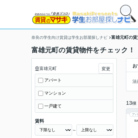
富雄元町の賃
奈良の学生向け賃貸は学生お部屋探しナビ
富雄元町の賃貸物件をチェック！
お
富雄元町
変更
アパート
法
マンション
13
棟
一戸建て
アパ
賃料
～