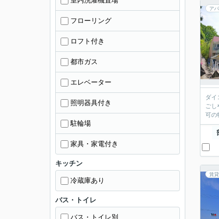
室内洗濯機置場
アパ
フローリング
ロフト付き
都市ガス
エレベーター
ダイ
照明器具付き
ごし
可の
駐輪場
家具・家電付き
キッチン
賃貸
冷蔵庫あり
バス・トイレ
バス・トイレ別