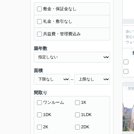
敷金・保証金なし
礼金・敷引なし
歩い
共益費・管理費込み
安心
ウォ
築年数
面積
～
賃貸
間取り
ワンルーム
1K
1DK
1LDK
2K
2DK