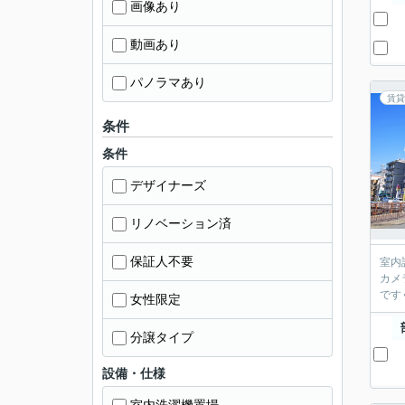
画像あり
動画あり
パノラマあり
賃貸
条件
条件
デザイナーズ
リノベーション済
保証人不要
室内
カメ
です
女性限定
分譲タイプ
設備・仕様