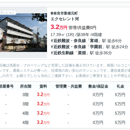
マンション
奈良市
富雄元町
エクセレント河
3.2
万円
管理/共益費0円
17.39㎡ (1R) /築38年 /4階建
近鉄難波・奈良線
「
富雄
」駅 徒歩6分
近鉄難波・奈良線
「
学園前
」駅 徒歩24分
近鉄生駒線
「
菜畑
」駅 徒歩36分
設備は洗面台・フローリングなど充実した設備を備え付けています。南面バルコニ
ンです。通風システムが整った、住環境の良い安心のマンションです。通信速度が
しの方で、お困りでしたら当社にご連絡下さい。お客様がご希望することや不明な
部屋番号
所在階
賃料
管理費・共益費
敷金/保証金
礼金
3.2
-
3階
-
0万円
5万円
万円
3.2
-
3階
-
0万円
5万円
万円
3.2
-
4階
-
0万円
5万円
万円
3.2
-
4階
-
0万円
5万円
万円