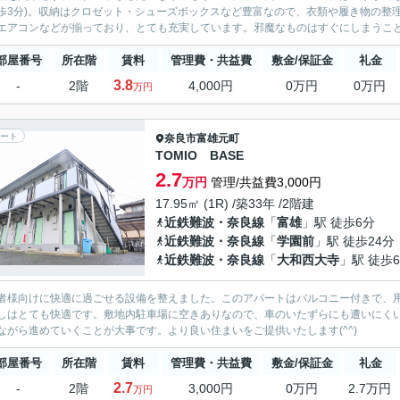
歩3分)。収納はクロゼット・シューズボックスなど豊富なので、衣類や履き物の整
エアコンなどが揃っており、とても充実しています。邪魔なものはすぐにしまうことが
部屋番号
所在階
賃料
管理費・共益費
敷金/保証金
礼金
3.8
-
2階
4,000円
0万円
0万円
万円
ート
奈良市
富雄元町
TOMIO BASE
2.7
万円
管理/共益費3,000円
17.95㎡ (1R) /築33年 /2階建
近鉄難波・奈良線
「
富雄
」駅 徒歩6分
近鉄難波・奈良線
「
学園前
」駅 徒歩24分
近鉄難波・奈良線
「
大和西大寺
」駅 徒歩6
者様向けに快適に過ごせる設備を整えました。このアパートはバルコニー付きで、
しはとても快適です。敷地内駐車場に空きありなので、車のいたずらにも遭いにく
ながら進めていくことが大事です。より良い住まいをご提供いたします(^^)
部屋番号
所在階
賃料
管理費・共益費
敷金/保証金
礼金
2.7
-
2階
3,000円
0万円
2.7万円
万円