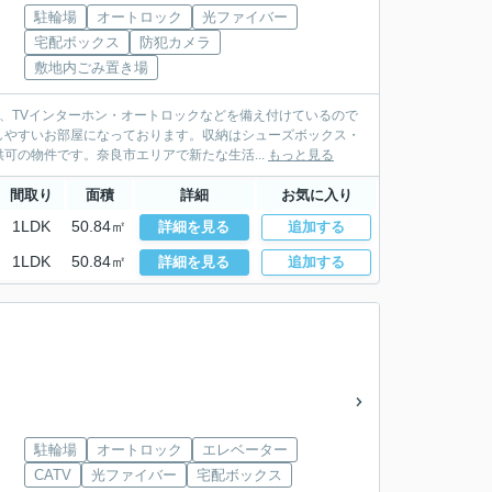
駐輪場
オートロック
光ファイバー
宅配ボックス
防犯カメラ
敷地内ごみ置き場
、TVインターホン・オートロックなどを備え付けているので
しやすいお部屋になっております。収納はシューズボックス・
可の物件です。奈良市エリアで新たな生活...
もっと見る
間取り
面積
詳細
お気に入り
1LDK
50.84㎡
詳細を見る
追加する
1LDK
50.84㎡
詳細を見る
追加する
駐輪場
オートロック
エレベーター
CATV
光ファイバー
宅配ボックス