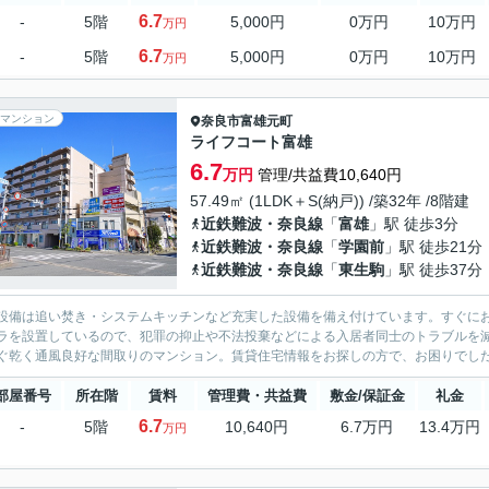
6.7
-
5階
5,000円
0万円
10万円
万円
6.7
-
5階
5,000円
0万円
10万円
万円
マンション
奈良市
富雄元町
ライフコート富雄
6.7
万円
管理/共益費10,640円
57.49㎡ (1LDK＋S(納戸)) /築32年 /8階建
近鉄難波・奈良線
「
富雄
」駅 徒歩3分
近鉄難波・奈良線
「
学園前
」駅 徒歩21分
近鉄難波・奈良線
「
東生駒
」駅 徒歩37分
設備は追い焚き・システムキッチンなど充実した設備を備え付けています。すぐに
ラを設置しているので、犯罪の抑止や不法投棄などによる入居者同士のトラブルを
ぐ乾く通風良好な間取りのマンション。賃貸住宅情報をお探しの方で、お困りでした
部屋番号
所在階
賃料
管理費・共益費
敷金/保証金
礼金
6.7
-
5階
10,640円
6.7万円
13.4万円
万円