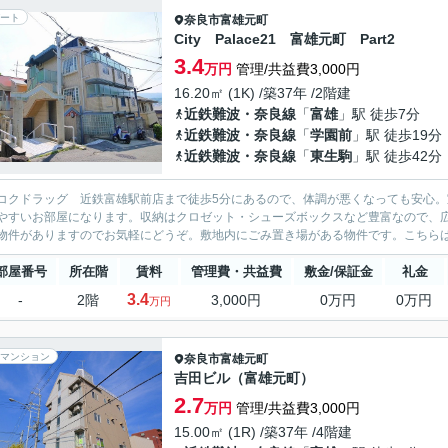
ート
奈良市
富雄元町
City Palace21 富雄元町 Part2
3.4
万円
管理/共益費3,000円
16.20㎡ (1K) /築37年 /2階建
近鉄難波・奈良線
「
富雄
」駅 徒歩7分
近鉄難波・奈良線
「
学園前
」駅 徒歩19分
近鉄難波・奈良線
「
東生駒
」駅 徒歩42分
コクドラッグ 近鉄富雄駅前店まで徒歩5分にあるので、体調が悪くなっても安心
やすいお部屋になります。収納はクロゼット・シューズボックスなど豊富なので、
物件がありますのでお気軽にどうぞ。敷地内にごみ置き場がある物件です。こちらは1
部屋番号
所在階
賃料
管理費・共益費
敷金/保証金
礼金
3.4
-
2階
3,000円
0万円
0万円
万円
マンション
奈良市
富雄元町
吉田ビル（富雄元町）
2.7
万円
管理/共益費3,000円
15.00㎡ (1R) /築37年 /4階建