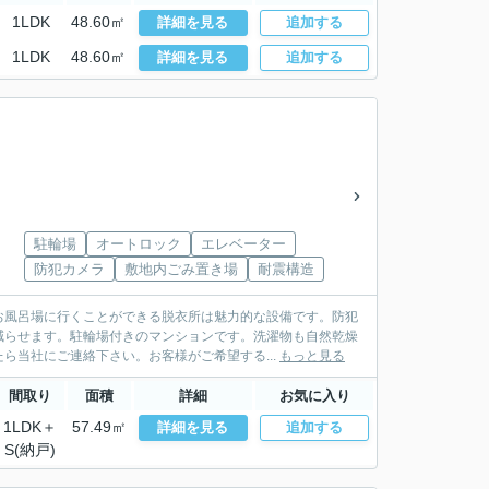
1LDK
48.60㎡
詳細を見る
追加する
1LDK
48.60㎡
詳細を見る
追加する
駐輪場
オートロック
エレベーター
防犯カメラ
敷地内ごみ置き場
耐震構造
お風呂場に行くことができる脱衣所は魅力的な設備です。防犯
減らせます。駐輪場付きのマンションです。洗濯物も自然乾燥
ら当社にご連絡下さい。お客様がご希望する...
もっと見る
間取り
面積
詳細
お気に入り
1LDK＋
57.49㎡
詳細を見る
追加する
S(納戸)