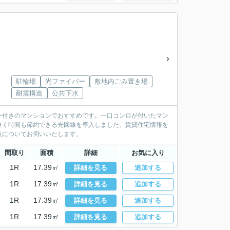
駐輪場
光ファイバー
敷地内ごみ置き場
耐震構造
公共下水
ー付きのマンションでおすすめです。一口コンロが付いたマン
速く時間も節約できる光回線を導入しました。賃貸住宅情報を
点についてお伺いいたします。
間取り
面積
詳細
お気に入り
1R
17.39㎡
詳細を見る
追加する
1R
17.39㎡
詳細を見る
追加する
1R
17.39㎡
詳細を見る
追加する
1R
17.39㎡
詳細を見る
追加する