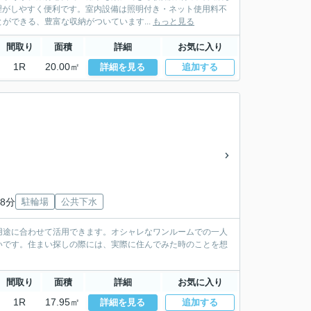
理がしやすく便利です。室内設備は照明付き・ネット使用料不
できる、豊富な収納がついています...
もっと見る
間取り
面積
詳細
お気に入り
1R
20.00㎡
詳細を見る
追加する
8分
駐輪場
公共下水
用途に合わせて活用できます。オシャレなワンルームでの一人
いです。住まい探しの際には、実際に住んでみた時のことを想
間取り
面積
詳細
お気に入り
1R
17.95㎡
詳細を見る
追加する