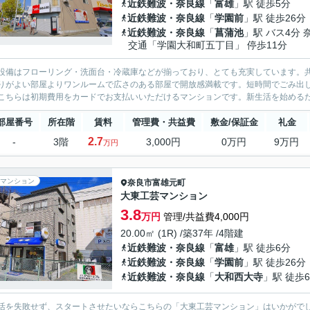
近鉄難波・奈良線
「
富雄
」駅 徒歩5分
近鉄難波・奈良線
「
学園前
」駅 徒歩26分
近鉄難波・奈良線
「
菖蒲池
」駅 バス4分 
交通「学園大和町五丁目」 停歩11分
設備はフローリング・洗面台・冷蔵庫などが揃っており、とても充実しています。
りがよい部屋よりワンルームで広さのある部屋で開放感満載です。短時間でごみ出
こちらは初期費用をカードでお支払いいただけるマンションです。新生活を始めるた
部屋番号
所在階
賃料
管理費・共益費
敷金/保証金
礼金
2.7
-
3階
3,000円
0万円
9万円
万円
マンション
奈良市
富雄元町
大東工芸マンション
3.8
万円
管理/共益費4,000円
20.00㎡ (1R) /築37年 /4階建
近鉄難波・奈良線
「
富雄
」駅 徒歩6分
近鉄難波・奈良線
「
学園前
」駅 徒歩26分
近鉄難波・奈良線
「
大和西大寺
」駅 徒歩6
活を失敗せず、スタートさせたいならこちらの「大東工芸マンション」はいかがでし