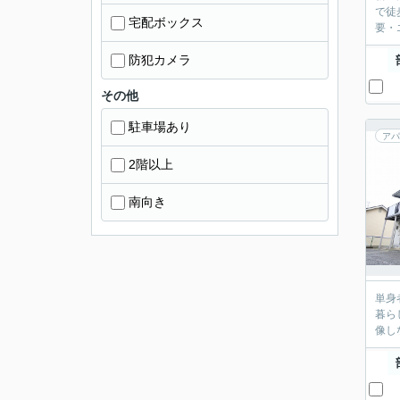
で徒
宅配ボックス
要・
防犯カメラ
その他
駐車場あり
アパ
2階以上
南向き
単身
暮ら
像し