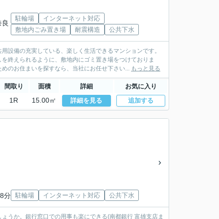
駐輪場
インターネット対応
奈良
敷地内ごみ置き場
耐震構造
公共下水
共用設備の充実している、楽しく生活できるマンションです。
しを終えられるように、敷地内にゴミ置き場をつけておりま
めのお住まいを探すなら、当社にお任せ下さい...
もっと見る
間取り
面積
詳細
お気に入り
1R
15.00㎡
詳細を見る
追加する
8分
駐輪場
インターネット対応
公共下水
ょうか。銀行窓口での用事も楽にできる(南都銀行 富雄支店ま