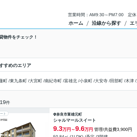
営業時間：AM9:30～PM7:00 
ホーム
沿線から探す
エ
貸物件をチェック！
すすめのエリア
蓮町
/
東九条町
/
大宮町
/
南紀寺町
/
富雄北
/
小泉町
/
大安寺
/
田部町
/
木津
/
19
件
ート
奈良市
富雄元町
シャルマールスイート
9.3
9.6
万円～
万円
管理/共益費3,900円
50.84㎡ (1LDK) /予定 /3階建