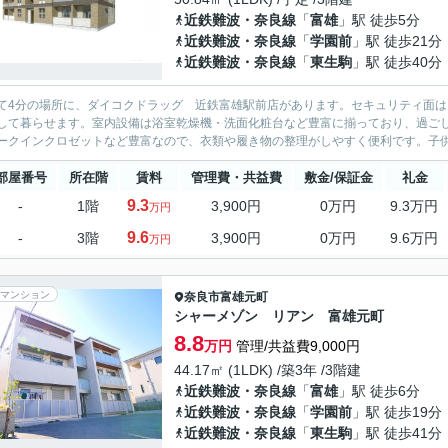
近鉄難波・奈良線
「
富雄
」駅 徒歩5分
近鉄難波・奈良線
「
学園前
」駅 徒歩21分
近鉄難波・奈良線
「
東生駒
」駅 徒歩40分
て4分の場所に、ダイコクドラッグ 近鉄富雄駅前店があります。セキュリティ面は
して暮らせます。室内設備は浴室乾燥機・洗面化粧台など豊富に揃っており、過ご
ークインクロゼットなど豊富なので、衣類や履き物の整理がしやすく便利です。子供
部屋番号
所在階
賃料
管理費・共益費
敷金/保証金
礼金
9.3
-
1階
3,900円
0万円
9.3万円
万円
9.6
-
3階
3,900円
0万円
9.6万円
万円
マンション
奈良市
富雄元町
シャーメゾン リアン 富雄元町
8.8
万円
管理/共益費9,000円
44.17㎡ (1LDK) /築3年 /3階建
近鉄難波・奈良線
「
富雄
」駅 徒歩6分
近鉄難波・奈良線
「
学園前
」駅 徒歩19分
近鉄難波・奈良線
「
東生駒
」駅 徒歩41分