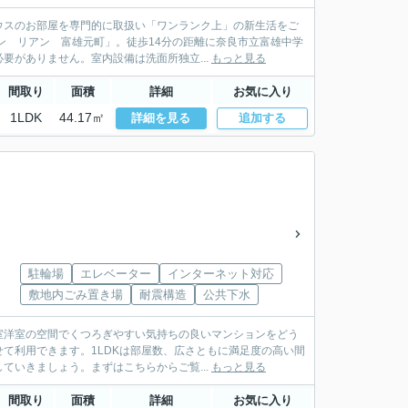
ウスのお部屋を専門的に取扱い「ワンランク上」の新生活をご
ン リアン 富雄元町」。徒歩14分の距離に奈良市立富雄中学
がありません。室内設備は洗面所独立...
もっと見る
間取り
面積
詳細
お気に入り
1LDK
44.17㎡
詳細を見る
追加する
駐輪場
エレベーター
インターネット対応
敷地内ごみ置き場
耐震構造
公共下水
室洋室の空間でくつろぎやすい気持ちの良いマンションをどう
て利用できます。1LDKは部屋数、広さともに満足度の高い間
いきましょう。まずはこちらからご覧...
もっと見る
間取り
面積
詳細
お気に入り