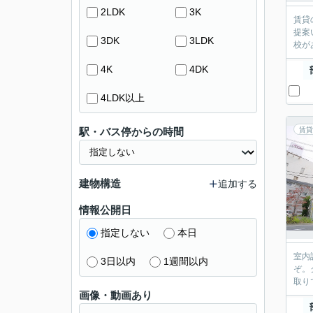
2LDK
3K
賃貸
提案
3DK
3LDK
校が
4K
4DK
4LDK以上
駅・バス停からの時間
賃貸
建物構造
追加する
情報公開日
指定しない
本日
室内
3日以内
1週間以内
ぞ。
取り
画像・動画あり