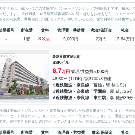
のマサキは、積水ハウスの賃貸住宅【シャーメゾンショップ特約店】です。積水ハ
いたします。 近鉄難波・奈良線富雄駅周辺への引っ越しをお考えなら「シャーメゾ
あるのも魅力。共用部には宅配ボックスが付いているため、家で何時間も待機する必要
部屋番号
所在階
賃料
管理費・共益費
敷金/保証金
礼金
8.8
-
1階
9,000円
2万円
15.84万円
万円
マンション
奈良市
富雄元町
SSKビル
6.7
万円
管理/共益費5,000円
48.60㎡ (1LDK) /築37年 /8階建
近鉄難波・奈良線
「
富雄
」駅 徒歩5分
近鉄難波・奈良線
「
学園前
」駅 徒歩26分
近鉄難波・奈良線
「
東生駒
」駅 徒歩39分
設備は洗面台・ガスレンジ付・脱衣所など充実した設備を備え付けています。全居
クローゼット付きのマンションです。バルコニー付きのマンションで、用途に合わせ
です。納得できる住まい選びを行っていきませんか。住まい環境はより良いものにして
部屋番号
所在階
賃料
管理費・共益費
敷金/保証金
礼金