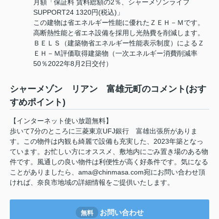
月額「保証料 賃料総額の2％、シャーメゾンライフ
SUPPORT24 1320円(税込)」
この建物は省エネルギー性能に優れたＺＥＨ－Ｍです。
高断熱性能と省エネ設備を採用し光熱費を削減します。
ＢＥＬＳ（建築物省エネルギー性能表示制度）によるＺ
ＥＨ－Ｍ評価取得建築物（一次エネルギー消費削減率
50％2022年8月2日交付）
シャーメゾン リアン 富雄元町のコメント(おす
すめポイント)
【インターネット使い放題無料】
歩いて7分のところに三菱東京UFJ銀行 富雄出張所がありま
す。この物件は内観も綺麗で設備も充実した、2023年築となっ
ています。お忙しい方にオススメ、敷地内にごみ置き場のある物
件です。風通しの良い物件は利便性が高く好条件です。気になる
ことがありましたら、ama@chinmasa.com宛にお問い合わせ頂
ければ、奈良市地域の詳細情報をご提供いたします。
お問い合わせ
無料