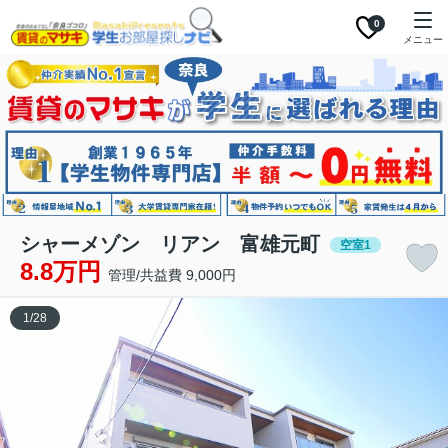
0
メニュー
シャーメゾン リアン 富雄元町
空室1
8.8万円
管理/共益費 9,000円
1
/
28