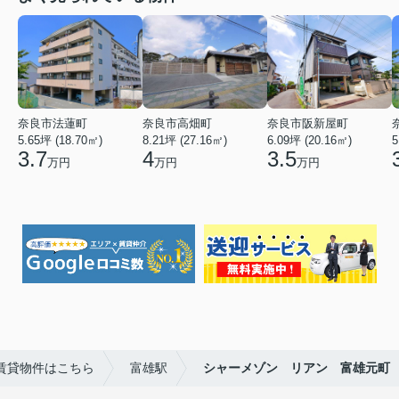
奈良市法蓮町
奈良市高畑町
奈良市阪新屋町
5.65坪 (18.70㎡)
8.21坪 (27.16㎡)
6.09坪 (20.16㎡)
5
3.7
4
3.5
万円
万円
万円
賃貸物件はこちら
富雄駅
シャーメゾン リアン 富雄元町