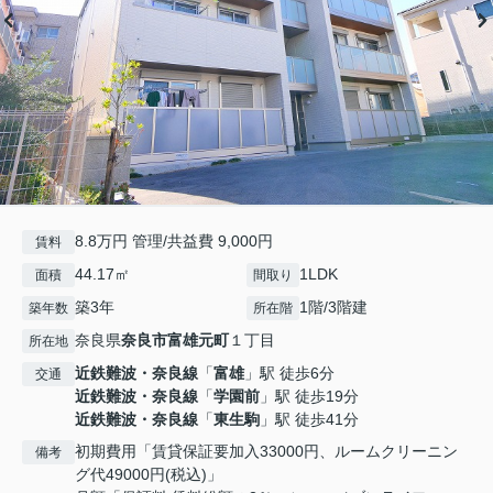
8.8万円 管理/共益費 9,000円
賃料
44.17㎡
1LDK
面積
間取り
築3年
1階/3階建
築年数
所在階
奈良県
奈良市
富雄元町
１丁目
所在地
近鉄難波・奈良線
「
富雄
」駅 徒歩6分
交通
近鉄難波・奈良線
「
学園前
」駅 徒歩19分
近鉄難波・奈良線
「
東生駒
」駅 徒歩41分
初期費用「賃貸保証要加入33000円、ルームクリーニン
備考
グ代49000円(税込)」