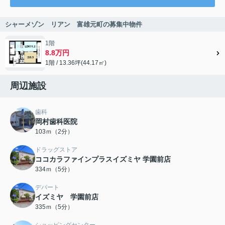
シャーメゾン リアン 富雄元町の募集中物件
1階
8.8万円
1階 / 13.36坪(44.17㎡)
周辺施設
歯科
岡村歯科医院
103ｍ（2分）
ドラッグストア
ココカラファインプラスイズミヤ 学園前店
334ｍ（5分）
デパート
イズミヤ 学園前店
335ｍ（5分）
ショッピングセンター