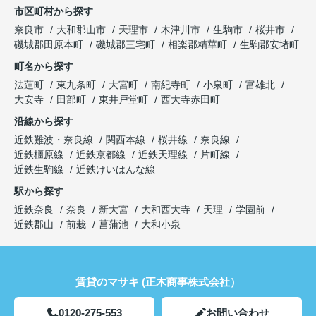
市区町村から探す
奈良市
大和郡山市
天理市
木津川市
生駒市
桜井市
磯城郡田原本町
磯城郡三宅町
相楽郡精華町
生駒郡安堵町
町名から探す
法蓮町
東九条町
大宮町
南紀寺町
小泉町
富雄北
大安寺
田部町
東井戸堂町
西大寺赤田町
沿線から探す
近鉄難波・奈良線
関西本線
桜井線
奈良線
近鉄橿原線
近鉄京都線
近鉄天理線
片町線
近鉄生駒線
近鉄けいはんな線
駅から探す
近鉄奈良
奈良
新大宮
大和西大寺
天理
学園前
近鉄郡山
前栽
菖蒲池
大和小泉
賃貸のマサキ (正木商事株式会社）
0120-275-553
お問い合わせ