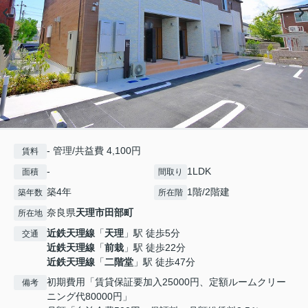
- 管理/共益費 4,100円
賃料
-
1LDK
面積
間取り
築4年
1階/2階建
築年数
所在階
奈良県
天理市
田部町
所在地
近鉄天理線
「
天理
」駅 徒歩5分
交通
近鉄天理線
「
前栽
」駅 徒歩22分
近鉄天理線
「
二階堂
」駅 徒歩47分
初期費用「賃貸保証要加入25000円、定額ルームクリー
備考
ニング代80000円」