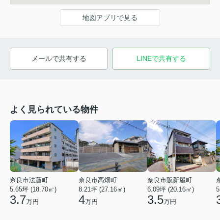
地図アプリで見る
メールで共有する
LINEで共有する
よく見られている物件
奈良市法蓮町
奈良市高畑町
奈良市阪新屋町
5.65坪 (18.70㎡)
8.21坪 (27.16㎡)
6.09坪 (20.16㎡)
5
3.7
4
3.5
万円
万円
万円