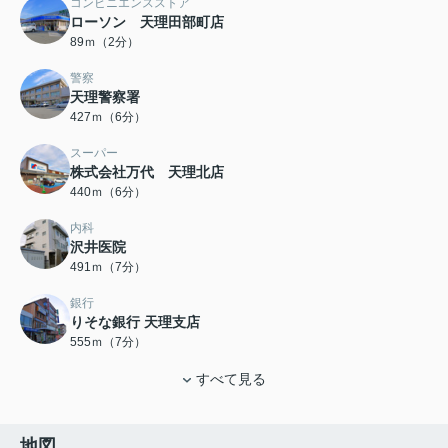
コンビニエンスストア
ローソン 天理田部町店
89ｍ（2分）
警察
天理警察署
427ｍ（6分）
スーパー
株式会社万代 天理北店
440ｍ（6分）
内科
沢井医院
491ｍ（7分）
銀行
りそな銀行 天理支店
555ｍ（7分）
すべて見る
地図