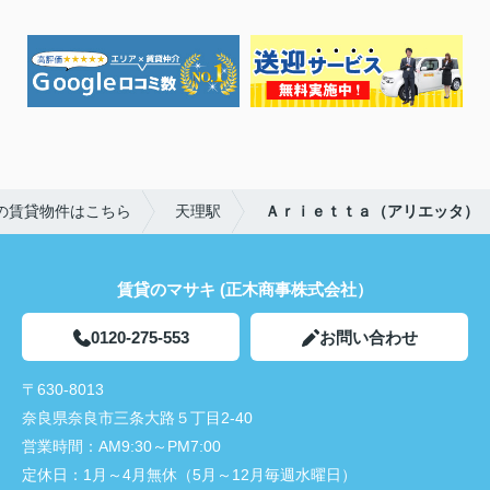
の賃貸物件はこちら
天理駅
Ａｒｉｅｔｔａ（アリエッタ）
賃貸のマサキ (正木商事株式会社）
0120-275-553
お問い合わせ
〒630-8013
奈良県奈良市三条大路５丁目2-40
営業時間：
AM9:30～PM7:00
定休日：
1月～4月無休（5月～12月毎週水曜日）