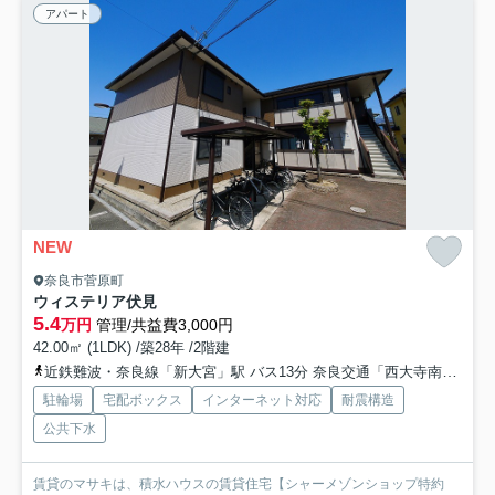
アパート
NEW
奈良市菅原町
ウィステリア伏見
5.4
万円
管理/共益費3,000円
42.00㎡ (1LDK) /築28年 /2階建
近鉄難波・奈良線「新大宮」駅 バス13分 奈良交通「西大寺南町」 停歩7分
駐輪場
宅配ボックス
インターネット対応
耐震構造
公共下水
賃貸のマサキは、積水ハウスの賃貸住宅【シャーメゾンショップ特約