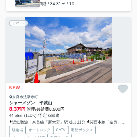
3階 / 34.31㎡ / 1R
アパート
NEW
奈良市法華寺町
シャーメゾン 平城山
8.3
万円
管理/共益費8,500円
44.56㎡ (1LDK) /予定 /2階建
近鉄難波・奈良線「新大宮」駅 徒歩11分
関西本線「奈良」駅 徒歩26分
駐輪場
オートロック
CATV
宅配ボックス