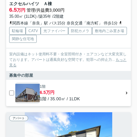
エクセルハイツ Ａ棟
6.5
万円
管理/共益費3,000円
35.00㎡ (1LDK) /築35年 /2階建
関西本線「奈良」駅 バス15分 奈良交通「南方町」 停歩1分
近鉄難波
駐輪場
CATV
光ファイバー
防犯カメラ
敷地内ごみ置き場
閑静な住宅地
室内設備はネット使用料不要・全室照明付き・エアコンなど大変充実し
ております。アパートは通風良好な空間です。犯罪への抑止力...
もっと
見る
募集中の部屋
1階
6.5万円
1階 / 35.00㎡ / 1LDK
アパート