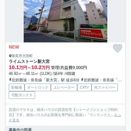
NEW
奈良市大宮町
ライムストーン新大宮
10.1
10.2
万円～
万円
管理/共益費9,000円
46.92㎡～48.11㎡ (1LDK) /築4年 /4階建
近鉄難波・奈良線「新大宮」駅 徒歩6分
近鉄難波・奈良線「近鉄奈良」駅 徒歩24分
駐輪場
オートロック
エレベーター
CATV
光ファイバー
宅配ボックス
賃貸のマサキは、積水ハウスの賃貸住宅【シャーメゾンショップ特約
店】です。積水ハウスのお部屋を専門的に取扱い「ワンランク上...
もっ
と見る
募集中の部屋