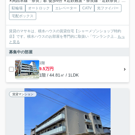
関西本線「奈良」駅 徒歩6分
近鉄難波・奈良線「近鉄奈良」駅 徒歩14分
駐輪場
オートロック
エレベーター
CATV
光ファイバー
宅配ボックス
賃貸のマサキは、積水ハウスの賃貸住宅【シャーメゾンショップ特約
店】です。積水ハウスのお部屋を専門的に取扱い「ワンランク上...
もっ
と見る
募集中の部屋
1階
9.5万円
1階 / 44.81㎡ / 1LDK
賃貸マンション