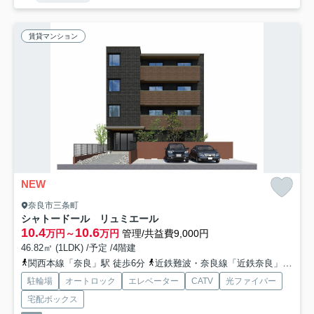
賃貸マンション
NEW
奈良市三条町
シャトードール リュミエール
10.4
10.6
万円～
万円
管理/共益費9,000円
46.82㎡ (1LDK) /予定 /4階建
関西本線「奈良」駅 徒歩6分
近鉄難波・奈良線「近鉄奈良」駅 徒歩10分
駐輪場
オートロック
エレベーター
CATV
光ファイバー
宅配ボックス