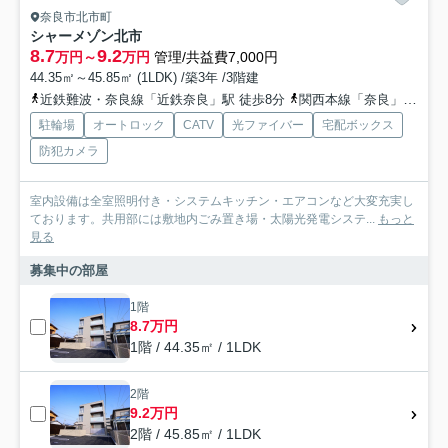
奈良市北市町
シャーメゾン北市
8.7
9.2
万円～
万円
管理/共益費7,000円
44.35㎡～45.85㎡ (1LDK) /築3年 /3階建
近鉄難波・奈良線「近鉄奈良」駅 徒歩8分
関西本線「奈良」駅 徒歩14分
駐輪場
オートロック
CATV
光ファイバー
宅配ボックス
防犯カメラ
室内設備は全室照明付き・システムキッチン・エアコンなど大変充実し
ております。共用部には敷地内ごみ置き場・太陽光発電システ...
もっと
見る
募集中の部屋
1階
8.7万円
1階 / 44.35㎡ / 1LDK
2階
9.2万円
2階 / 45.85㎡ / 1LDK