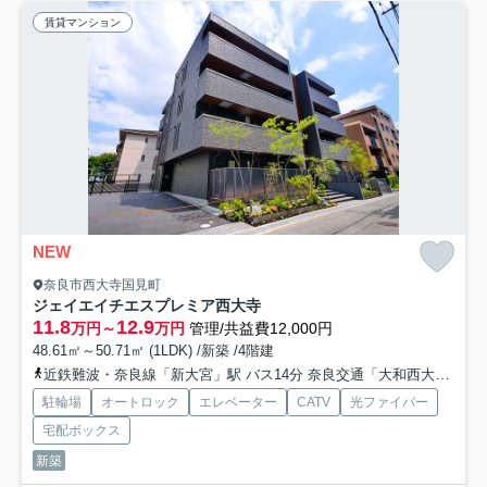
賃貸マンション
NEW
奈良市西大寺国見町
ジェイエイチエスプレミア西大寺
11.8
12.9
万円～
万円
管理/共益費12,000円
48.61㎡～50.71㎡ (1LDK) /新築 /4階建
近鉄難波・奈良線「新大宮」駅 バス14分 奈良交通「大和西大寺駅南口」 停歩5分
駐輪場
オートロック
エレベーター
CATV
光ファイバー
宅配ボックス
新築