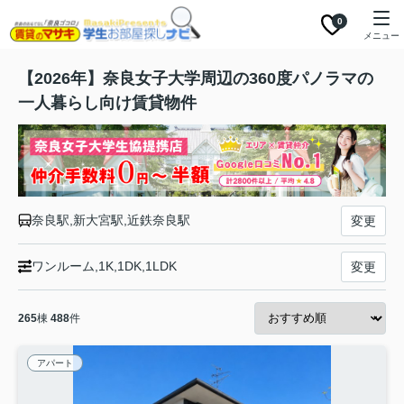
0
メニュー
【2026年】奈良女子大学周辺の360度パノラマの
一人暮らし向け賃貸物件
奈良駅,新大宮駅,近鉄奈良駅
変更
ワンルーム,1K,1DK,1LDK
変更
265
棟
488
件
アパート