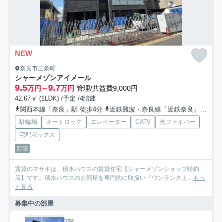
NEW
奈良市三条町
シャーメゾンアイメール
9.5
9.7
万円～
万円
管理/共益費9,000円
42.67㎡ (1LDK) /予定 /4階建
関西本線「奈良」駅 徒歩4分
近鉄難波・奈良線「近鉄奈良」駅 徒歩10分
駐輪場
オートロック
エレベーター
CATV
光ファイバー
宅配ボックス
新築
賃貸のマサキは、積水ハウスの賃貸住宅【シャーメゾンショップ特約
店】です。積水ハウスのお部屋を専門的に取扱い「ワンランク上...
もっ
と見る
募集中の部屋
2階