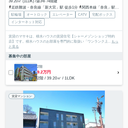
39.20㎡ (1LDK) /築3年 /4階建
近鉄難波・奈良線「新大宮」駅 徒歩1分
関西本線「奈良」駅 徒歩15分
駐輪場
オートロック
エレベーター
CATV
宅配ボックス
インターネット対応
賃貸のマサキは、積水ハウスの賃貸住宅【シャーメゾンショップ特約
店】です。積水ハウスのお部屋を専門的に取扱い「ワンランク上...
もっ
と見る
募集中の部屋
2階
9.2万円
2階 / 39.20㎡ / 1LDK
賃貸マンション