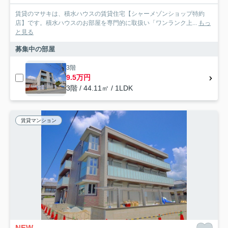
賃貸のマサキは、積水ハウスの賃貸住宅【シャーメゾンショップ特約
店】です。積水ハウスのお部屋を専門的に取扱い「ワンランク上...
もっ
と見る
募集中の部屋
3階
9.5万円
3階 / 44.11㎡ / 1LDK
賃貸マンション
NEW