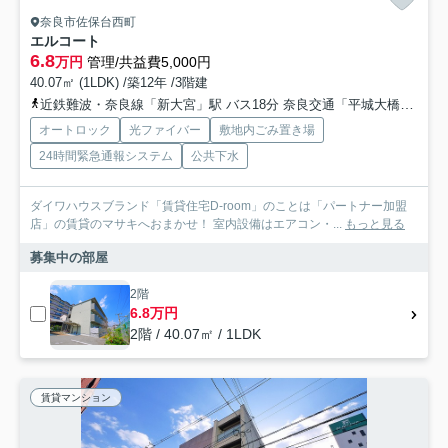
奈良市佐保台西町
エルコート
6.8
万円
管理/共益費5,000円
40.07㎡ (1LDK) /築12年 /3階建
近鉄難波・奈良線「新大宮」駅 バス18分 奈良交通「平城大橋」 停歩10分
オートロック
光ファイバー
敷地内ごみ置き場
24時間緊急通報システム
公共下水
ダイワハウスブランド「賃貸住宅D-room」のことは「パートナー加盟
店」の賃貸のマサキへおまかせ！ 室内設備はエアコン・...
もっと見る
募集中の部屋
2階
6.8万円
2階 / 40.07㎡ / 1LDK
賃貸マンション