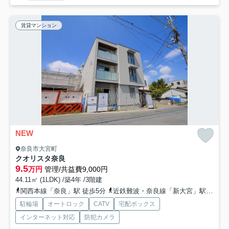
賃貸マンション
NEW
奈良市大宮町
クオリスタ奈良
9.5
万円
管理/共益費9,000円
44.11㎡ (1LDK) /築4年 /3階建
関西本線「奈良」駅 徒歩5分
近鉄難波・奈良線「新大宮」駅 徒歩9分
駐輪場
オートロック
CATV
宅配ボックス
インターネット対応
防犯カメラ