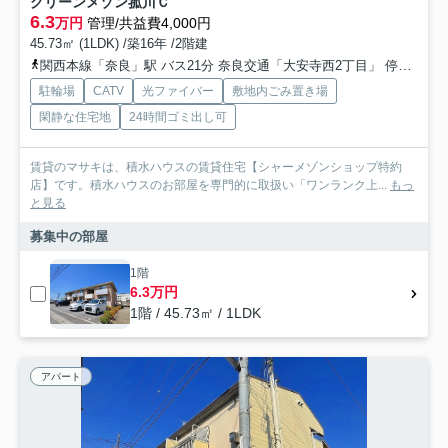
グリーンメゾン菰川Ｃ
6.3
万円
管理/共益費4,000円
45.73㎡ (1LDK) /築16年 /2階建
関西本線「奈良」駅 バス21分 奈良交通「大安寺西2丁目」 停歩4分
駐輪場
CATV
光ファイバー
敷地内ごみ置き場
閑静な住宅地
24時間ゴミ出し可
賃貸のマサキは、積水ハウスの賃貸住宅【シャーメゾンショップ特約
店】です。積水ハウスのお部屋を専門的に取扱い「ワンランク上...
もっ
と見る
募集中の部屋
1階
6.3万円
1階 / 45.73㎡ / 1LDK
アパート