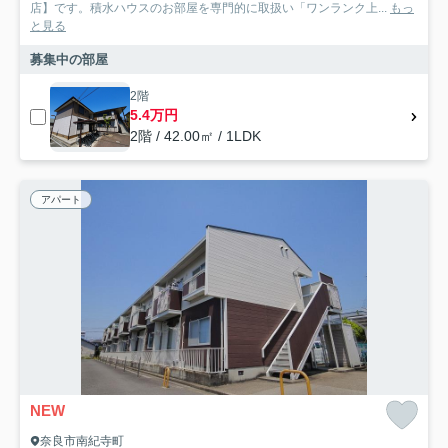
店】です。積水ハウスのお部屋を専門的に取扱い「ワンランク上...
もっ
と見る
募集中の部屋
2階
5.4万円
2階 / 42.00㎡ / 1LDK
アパート
NEW
奈良市南紀寺町