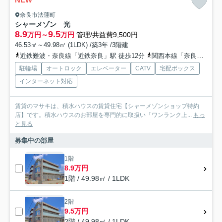
奈良市法蓮町
シャーメゾン 光
8.9
9.5
万円～
万円
管理/共益費9,500円
46.53㎡～49.98㎡ (1LDK) /築3年 /3階建
近鉄難波・奈良線「近鉄奈良」駅 徒歩12分
関西本線「奈良」駅 徒歩23分
駐輪場
オートロック
エレベーター
CATV
宅配ボックス
インターネット対応
賃貸のマサキは、積水ハウスの賃貸住宅【シャーメゾンショップ特約
店】です。積水ハウスのお部屋を専門的に取扱い「ワンランク上...
もっ
と見る
募集中の部屋
1階
8.9万円
1階 / 49.98㎡ / 1LDK
2階
9.5万円
2階 / 49.98㎡ / 1LDK