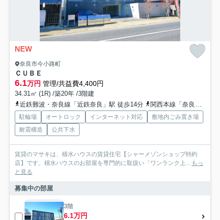
NEW
奈良市今小路町
ＣＵＢＥ
6.1
万円
管理/共益費4,400円
34.31㎡ (1R) /築20年 /3階建
近鉄難波・奈良線「近鉄奈良」駅 徒歩14分
関西本線「奈良」駅 徒歩28分
駐輪場
オートロック
インターネット対応
敷地内ごみ置き場
耐震構造
公共下水
賃貸のマサキは、積水ハウスの賃貸住宅【シャーメゾンショップ特約
店】です。積水ハウスのお部屋を専門的に取扱い「ワンランク上...
もっ
と見る
募集中の部屋
3階
6.1万円