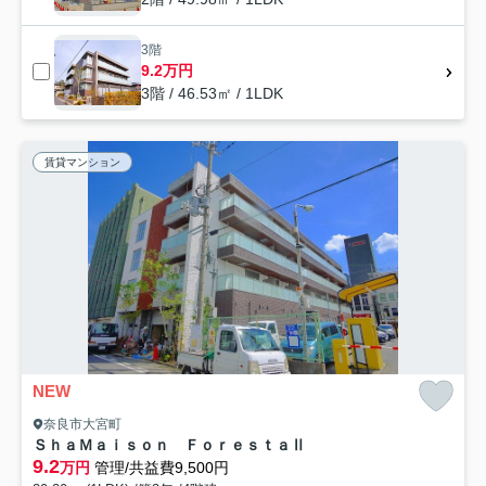
3階
9.2万円
3階 / 46.53㎡ / 1LDK
賃貸マンション
NEW
奈良市大宮町
ＳｈａＭａｉｓｏｎ ＦｏｒｅｓｔａⅡ
9.2
万円
管理/共益費9,500円