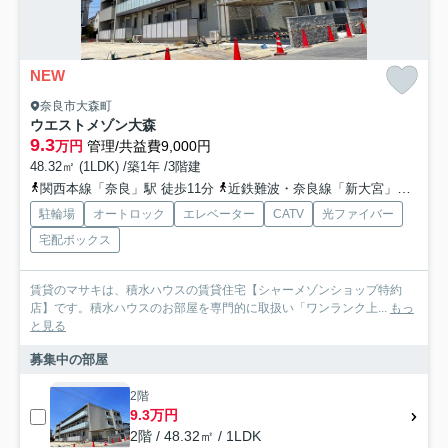
NEW
奈良市大森町
ウエストメゾン大森
9.3
万円
管理/共益費9,000円
48.32㎡ (1LDK) /築1年 /3階建
関西本線「奈良」駅 徒歩11分
近鉄難波・奈良線「新大宮」駅 徒歩20分
駐輪場
オートロック
エレベーター
CATV
光ファイバー
宅配ボックス
賃貸のマサキは、積水ハウスの賃貸住宅【シャーメゾンショップ特約
店】です。積水ハウスのお部屋を専門的に取扱い「ワンランク上...
もっ
と見る
募集中の部屋
2階
9.3万円
2階 / 48.32㎡ / 1LDK