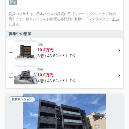
新築
賃貸のマサキは、積水ハウスの賃貸住宅【シャーメゾンショップ特約
店】です。積水ハウスのお部屋を専門的に取扱い「ワンランク上...
もっ
と見る
募集中の部屋
3階
10.4万円
3階 / 46.82㎡ / 1LDK
4階
10.6万円
4階 / 46.82㎡ / 1LDK
賃貸マンション