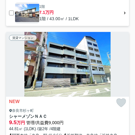
1階
7.1万円
1階 / 43.00㎡ / 1LDK
賃貸マンション
NEW
奈良市杉ヶ町
シャーメゾンＮＡＣ
9.5
万円
管理/共益費9,000円
44.81㎡ (1LDK) /築2年 /4階建