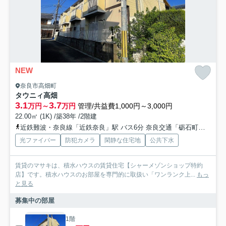
NEW
奈良市高畑町
タウニィ高畑
3.1
3.7
万円～
万円
管理/共益費1,000円～3,000円
22.00㎡ (1K) /築38年 /2階建
近鉄難波・奈良線「近鉄奈良」駅 バス6分 奈良交通「砺石町」 停歩1分
光ファイバー
防犯カメラ
閑静な住宅地
公共下水
賃貸のマサキは、積水ハウスの賃貸住宅【シャーメゾンショップ特約
店】です。積水ハウスのお部屋を専門的に取扱い「ワンランク上...
もっ
と見る
募集中の部屋
1階