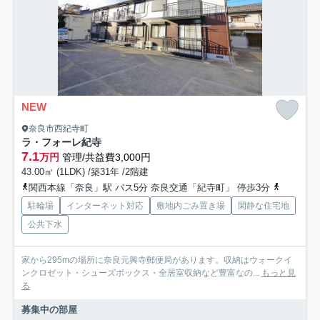
NEW
奈良市西紀寺町
ラ・フォーレ紀寺
7.1
万円
管理/共益費3,000円
43.00㎡ (1LDK) /築31年 /2階建
関西本線「奈良」駅 バス5分 奈良交通「紀寺町」 停歩3分
近鉄難波
駐輪場
インターネット対応
敷地内ごみ置き場
閑静な住宅地
公共下水
家から295mの場所に奈良元興寺郵便局があります。収納はウォークイ
ンクロゼット・シューズボックス・全居室収納など豊富なの...
もっと見
る
募集中の部屋