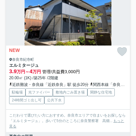
NEW
奈良市紀寺町
エルミタージュ
3.9
4
万円～
万円
管理/共益費3,000円
20.00㎡ (1K) /築25年 /2階建
近鉄難波・奈良線「近鉄奈良」駅 徒歩20分
関西本線「奈良」駅 徒歩25分
駐輪場
光ファイバー
敷地内ごみ置き場
閑静な住宅地
24時間ゴミ出し可
公共下水
こだわりで選びたい方におすすめ。奈良市エリアで住まいをお探しなら
「エルミタージュ」。歩いて5分のところに奈良警察署 高畑...
もっと
見る