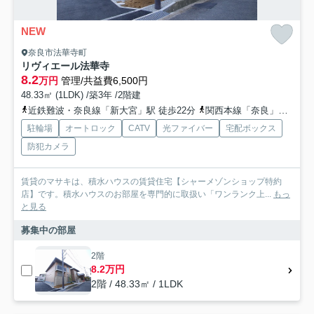
NEW
奈良市法華寺町
リヴィエール法華寺
8.2
万円
管理/共益費6,500円
48.33㎡ (1LDK) /築3年 /2階建
近鉄難波・奈良線「新大宮」駅 徒歩22分
関西本線「奈良」駅 徒歩29分
駐輪場
オートロック
CATV
光ファイバー
宅配ボックス
防犯カメラ
賃貸のマサキは、積水ハウスの賃貸住宅【シャーメゾンショップ特約
店】です。積水ハウスのお部屋を専門的に取扱い「ワンランク上...
もっ
と見る
募集中の部屋
2階
8.2万円
2階 / 48.33㎡ / 1LDK