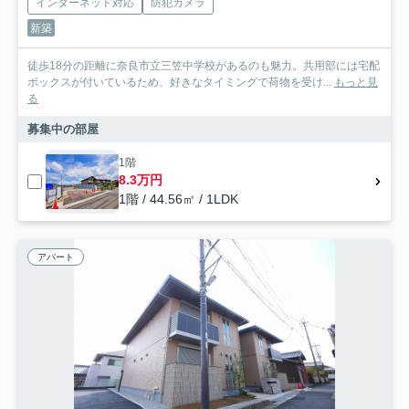
インターネット対応
防犯カメラ
新築
徒歩18分の距離に奈良市立三笠中学校があるのも魅力。共用部には宅配
ボックスが付いているため、好きなタイミングで荷物を受け...
もっと見
る
募集中の部屋
1階
8.3万円
1階 / 44.56㎡ / 1LDK
アパート