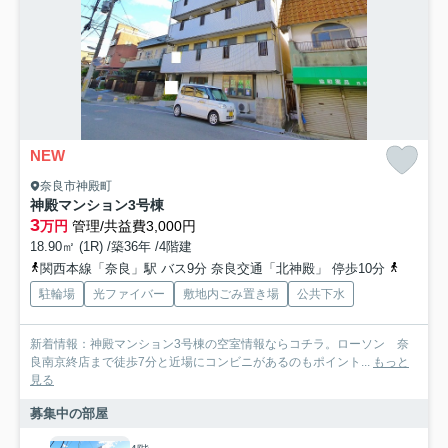
NEW
奈良市神殿町
神殿マンション3号棟
3
万円
管理/共益費3,000円
18.90㎡ (1R) /築36年 /4階建
関西本線「奈良」駅 バス9分 奈良交通「北神殿」 停歩10分
近鉄難波
駐輪場
光ファイバー
敷地内ごみ置き場
公共下水
新着情報：神殿マンション3号棟の空室情報ならコチラ。ローソン 奈
良南京終店まで徒歩7分と近場にコンビニがあるのもポイント...
もっと
見る
募集中の部屋