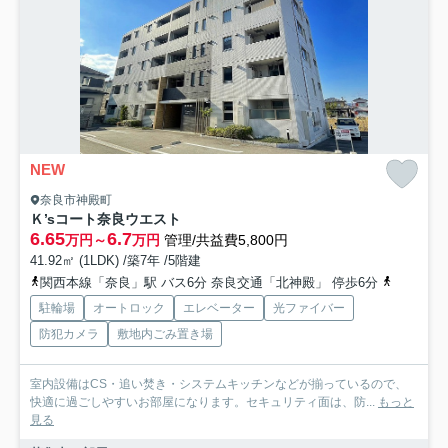
NEW
奈良市神殿町
Ｋ’sコート奈良ウエスト
6.65
6.7
万円～
万円
管理/共益費5,800円
41.92㎡ (1LDK) /築7年 /5階建
関西本線「奈良」駅 バス6分 奈良交通「北神殿」 停歩6分
近鉄難波
駐輪場
オートロック
エレベーター
光ファイバー
防犯カメラ
敷地内ごみ置き場
室内設備はCS・追い焚き・システムキッチンなどが揃っているので、
快適に過ごしやすいお部屋になります。セキュリティ面は、防...
もっと
見る