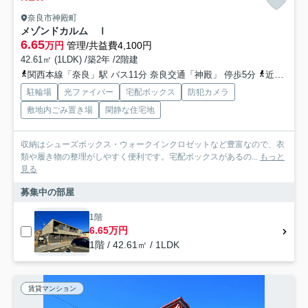
奈良市神殿町
メゾンドカルム Ⅰ
6.65
万円
管理/共益費4,100円
42.61㎡ (1LDK) /築2年 /2階建
関西本線「奈良」駅 バス11分 奈良交通「神殿」 停歩5分
近鉄難波・奈良線「近鉄奈良」駅 バス15分 奈良交通「神殿」 停歩5分
駐輪場
光ファイバー
宅配ボックス
防犯カメラ
敷地内ごみ置き場
閑静な住宅地
収納はシューズボックス・ウォークインクロゼットなど豊富なので、衣
類や履き物の整理がしやすく便利です。宅配ボックスがあるの...
もっと
見る
募集中の部屋
1階
6.65万円
1階 / 42.61㎡ / 1LDK
賃貸マンション