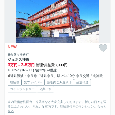
NEW
奈良市神殿町
ジュネス神殿
3
3.5
万円～
万円
管理/共益費3,000円
16.02㎡ (1R～1K) /築32年 /4階建
近鉄難波・奈良線「近鉄奈良」駅 バス10分 奈良交通「北神殿」 停歩4分
駐輪場
光ファイバー
敷地内ごみ置き場
耐震構造
コインランドリー
公共下水
室内設備は洗面台・冷蔵庫など大変充実しております。新しい日々を送
るにふさわしい、きれいな室内です。駐輪場付きのマンション...
もっと
見る