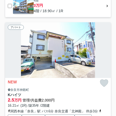
4階
3万円
4階 / 18.90㎡ / 1R
アパート
NEW
奈良市神殿町
Kハイツ
2.5
万円
管理/共益費2,000円
16.21㎡ (1R) /築35年 /2階建
関西本線「奈良」駅 バス6分 奈良交通「北神殿」 停歩3分
近鉄難波