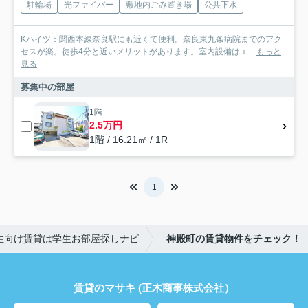
駐輪場
光ファイバー
敷地内ごみ置き場
公共下水
Kハイツ：関西本線奈良駅にも近くて便利。奈良東九条病院までのアク
セスが楽。徒歩4分と近いメリットがあります。室内設備はエ...
もっと
見る
募集中の部屋
1階
2.5万円
1階 / 16.21㎡ / 1R
1
生向け賃貸は学生お部屋探しナビ
神殿町の賃貸物件をチェック！
賃貸のマサキ (正木商事株式会社）