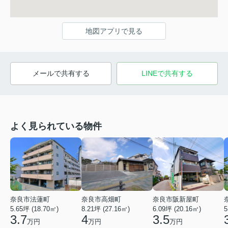
地図アプリで見る
メールで共有する
LINEで共有する
よく見られている物件
奈良市法蓮町
奈良市高畑町
奈良市阪新屋町
5.65坪 (18.70㎡)
8.21坪 (27.16㎡)
6.09坪 (20.16㎡)
5
3.7
4
3.5
万円
万円
万円