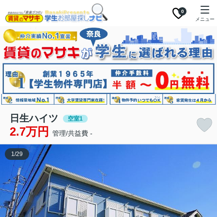
0
メニュー
日生ハイツ
空室1
2.7万円
管理/共益費 -
1
/
29