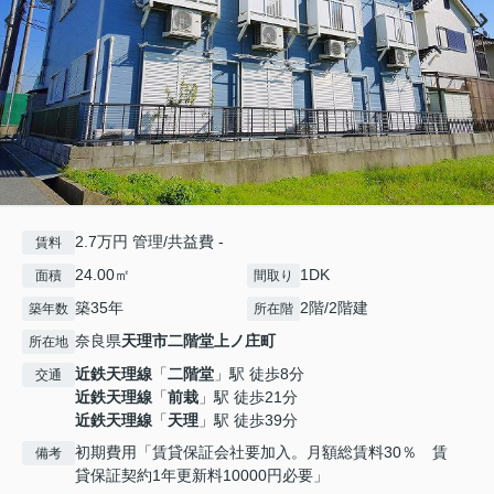
2.7万円 管理/共益費 -
賃料
24.00㎡
1DK
面積
間取り
築35年
2階/2階建
築年数
所在階
奈良県
天理市
二階堂上ノ庄町
所在地
近鉄天理線
「
二階堂
」駅 徒歩8分
交通
近鉄天理線
「
前栽
」駅 徒歩21分
近鉄天理線
「
天理
」駅 徒歩39分
初期費用「賃貸保証会社要加入。月額総賃料30％ 賃
備考
貸保証契約1年更新料10000円必要」