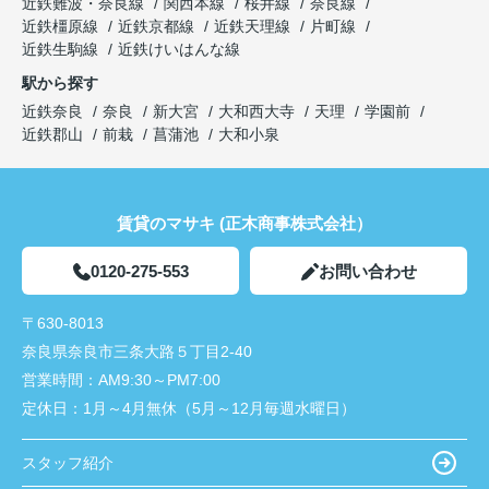
近鉄難波・奈良線
関西本線
桜井線
奈良線
近鉄橿原線
近鉄京都線
近鉄天理線
片町線
近鉄生駒線
近鉄けいはんな線
駅から探す
近鉄奈良
奈良
新大宮
大和西大寺
天理
学園前
近鉄郡山
前栽
菖蒲池
大和小泉
賃貸のマサキ (正木商事株式会社）
0120-275-553
お問い合わせ
〒630-8013
奈良県奈良市三条大路５丁目2-40
営業時間：
AM9:30～PM7:00
定休日：
1月～4月無休（5月～12月毎週水曜日）
スタッフ紹介