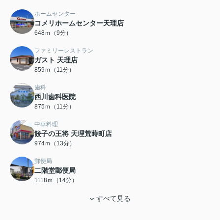
ホームセンター
コメリホームセンター天理店
648ｍ（9分）
ファミリーレストラン
ガスト 天理店
859ｍ（11分）
歯科
西川歯科医院
875ｍ（11分）
中華料理
餃子の王将 天理荒蒔町店
974ｍ（13分）
郵便局
二階堂郵便局
1118ｍ（14分）
すべて見る