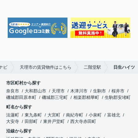
ナビ
天理市の賃貸物件はこちら
二階堂駅
日生ハイツ
市区町村から探す
奈良市
大和郡山市
天理市
木津川市
生駒市
桜井市
磯城郡田原本町
磯城郡三宅町
相楽郡精華町
生駒郡安堵町
町名から探す
法蓮町
東九条町
大宮町
南紀寺町
小泉町
富雄北
大安寺
田部町
東井戸堂町
西大寺赤田町
沿線から探す