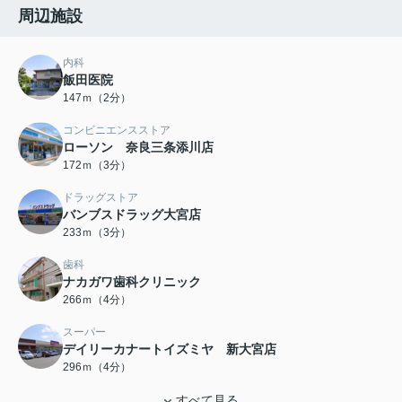
周辺施設
内科
飯田医院
147ｍ（2分）
コンビニエンスストア
ローソン 奈良三条添川店
172ｍ（3分）
ドラッグストア
バンブスドラッグ大宮店
233ｍ（3分）
歯科
ナカガワ歯科クリニック
266ｍ（4分）
スーパー
デイリーカナートイズミヤ 新大宮店
296ｍ（4分）
すべて見る