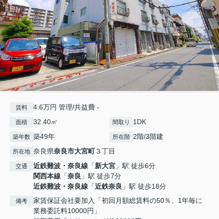
4.6万円 管理/共益費 -
賃料
32.40㎡
1DK
面積
間取り
築49年
2階/3階建
築年数
所在階
奈良県
奈良市
大宮町
３丁目
所在地
近鉄難波・奈良線
「
新大宮
」駅 徒歩6分
交通
関西本線
「
奈良
」駅 徒歩7分
近鉄難波・奈良線
「
近鉄奈良
」駅 徒歩18分
家賃保証会社要加入「初回月額総賃料の50％、1年毎に
備考
業務委託料10000円」