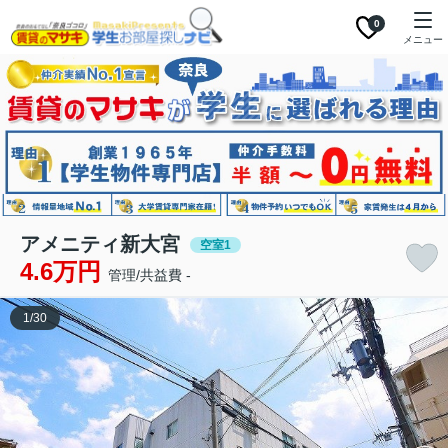
0
メニュー
アメニティ新大宮
空室1
4.6万円
管理/共益費 -
1
/
30