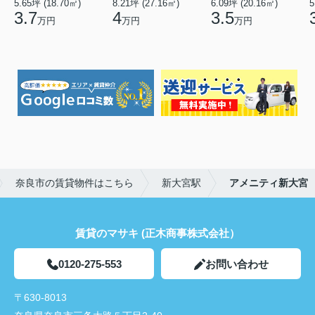
5.65坪 (18.70㎡)
8.21坪 (27.16㎡)
6.09坪 (20.16㎡)
5
3.7
4
3.5
万円
万円
万円
奈良市の賃貸物件はこちら
新大宮駅
アメニティ新大宮
賃貸のマサキ (正木商事株式会社）
0120-275-553
お問い合わせ
〒630-8013