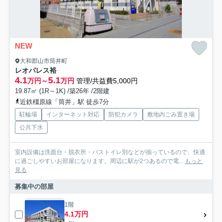
NEW
大和郡山市筒井町
レオパレス裕
4.1
5.1
万円～
万円
管理/共益費5,000円
19.87㎡ (1R～1K) /築26年 /2階建
近鉄橿原線「筒井」駅 徒歩7分
駐輪場
インターネット対応
防犯カメラ
敷地内ごみ置き場
公共下水
室内設備は洗面台・脱衣所・バストイレ別などが揃っているので、快適
に過ごしやすいお部屋になります。周辺に駅が2つあるので電...
もっと
見る
募集中の部屋
1階
4.1万円