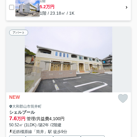
1階
5.2万円
1階 / 23.18㎡ / 1K
アパート
NEW
大和郡山市筒井町
シェルブール
7.6
万円
管理/共益費4,100円
50.52㎡ (1LDK) /築2年 /2階建
近鉄橿原線「筒井」駅 徒歩9分