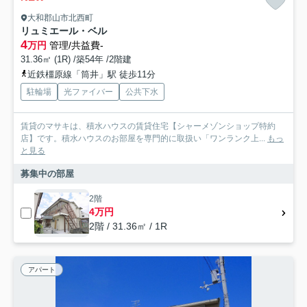
大和郡山市北西町
リュミエール・ベル
4
万円
管理/共益費-
31.36㎡ (1R) /築54年 /2階建
近鉄橿原線「筒井」駅 徒歩11分
駐輪場
光ファイバー
公共下水
賃貸のマサキは、積水ハウスの賃貸住宅【シャーメゾンショップ特約
店】です。積水ハウスのお部屋を専門的に取扱い「ワンランク上...
もっ
と見る
募集中の部屋
2階
4万円
2階 / 31.36㎡ / 1R
アパート