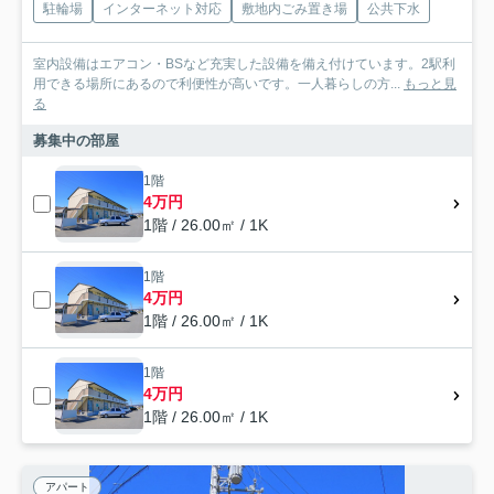
駐輪場
インターネット対応
敷地内ごみ置き場
公共下水
室内設備はエアコン・BSなど充実した設備を備え付けています。2駅利
用できる場所にあるので利便性が高いです。一人暮らしの方...
もっと見
る
募集中の部屋
1階
4万円
1階 / 26.00㎡ / 1K
1階
4万円
1階 / 26.00㎡ / 1K
1階
4万円
1階 / 26.00㎡ / 1K
アパート