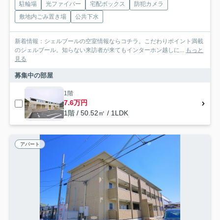
駐輪場
光ファイバー
宅配ボックス
防犯カメラ
敷地内ごみ置き場
公共下水
新着情報：シェルブールの空室情報ならコチラ。こだわりポイント満載
のシェルブール。知らない来訪者が来てもインターホン越しに...
もっと
見る
募集中の部屋
1階
7.6万円
1階 / 50.52㎡ / 1LDK
アパート