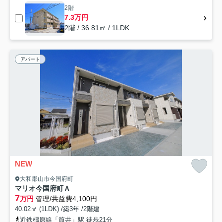
2階
7.3万円
2階 / 36.81㎡ / 1LDK
アパート
NEW
大和郡山市今国府町
マリオ今国府町Ａ
7
万円
管理/共益費4,100円
40.02㎡ (1LDK) /築3年 /2階建
近鉄橿原線「筒井」駅 徒歩21分