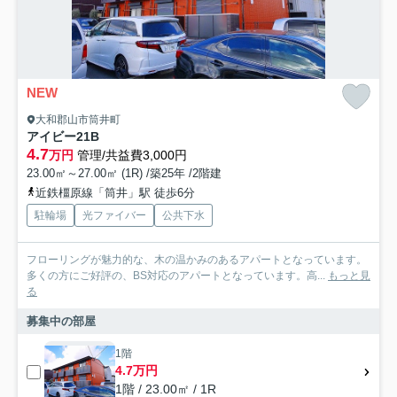
NEW
大和郡山市筒井町
アイビー21B
4.7
万円
管理/共益費3,000円
23.00㎡～27.00㎡ (1R) /築25年 /2階建
近鉄橿原線「筒井」駅 徒歩6分
駐輪場
光ファイバー
公共下水
フローリングが魅力的な、木の温かみのあるアパートとなっています。
多くの方にご好評の、BS対応のアパートとなっています。高...
もっと見
る
募集中の部屋
1階
4.7万円
1階 / 23.00㎡ / 1R