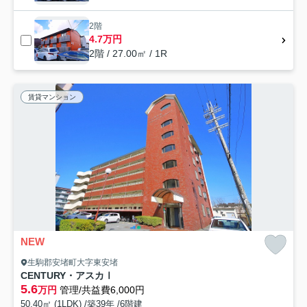
2階
4.7万円
2階 / 27.00㎡ / 1R
賃貸マンション
NEW
生駒郡安堵町大字東安堵
CENTURY・アスカⅠ
5.6
万円
管理/共益費6,000円
50.40㎡ (1LDK) /築39年 /6階建