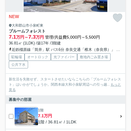
NEW
大和郡山市小泉町東
ブルームフォレスト
7.1
7.3
万円～
万円
管理/共益費5,000円～5,500円
36.81㎡ (1LDK) /築17年 /3階建
近鉄橿原線「筒井」駅 バス6分 奈良交通「椎木（奈良県）」 停歩3分
駐輪場
オートロック
光ファイバー
敷地内ごみ置き場
公共下水
新生活を失敗せず、スタートさせたいならこちらの「ブルームフォレス
ト」はいかがでしょうか。関西本線大和小泉駅周辺への引っ越...
もっと
見る
募集中の部屋
1階
7.1万円
1階 / 36.81㎡ / 1LDK