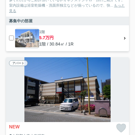
室内設備は浴室乾燥機・洗面所独立などが揃っているので、快...
もっと
見る
募集中の部屋
1階
5.7万円
1階 / 30.84㎡ / 1R
アパート
NEW