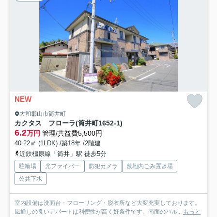
NEW
大和郡山市筒井町
カクタス フローラ(筒井町1652-1)
6.2
万円
管理/共益費5,500円
40.22㎡ (1LDK) /築18年 /2階建
近鉄橿原線「筒井」駅 徒歩5分
駐輪場
光ファイバー
防犯カメラ
敷地内ごみ置き場
公共下水
室内設備は洗面台・フローリング・脱衣所など大変充実しております。
風通しの良いアパートは利便性が高く好条件です。南面のバル...
もっと