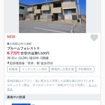
NEW
大和郡山市小泉町
ブルームフォレストⅡ
6.7
万円
管理/共益費5,500円
39.32㎡ (1LDK) /築16年 /2階建
近鉄橿原線「筒井」駅 徒歩25分
駐輪場
インターネット対応
敷地内ごみ置き場
浄化槽排水
室内設備はエアコン・追い焚きなど充実した設備を備え付けています。
セキュリティ面は、ダブルロックキー・防犯ガラスなど充実し...
もっと
見る
募集中の部屋