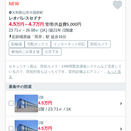
NEW
大和郡山市今国府町
レオパレスセドナ
4.5
4.7
万円～
万円
管理/共益費5,000円
23.71㎡～26.08㎡ (1K) /築21年 /2階建
近鉄橿原線「筒井」駅 徒歩16分
駐輪場
宅配ボックス
インターネット対応
防犯カメラ
敷地内ごみ置き場
公共下水
セキュリティ面は、防犯カメラ・24時間緊急通報システムなど充実して
いるので、防犯対策もばっちりです。室内設備はエアコン・...
もっと見
る
募集中の部屋
1階
4.5万円
1階 / 23.71㎡ / 1K
1階
4.5万円