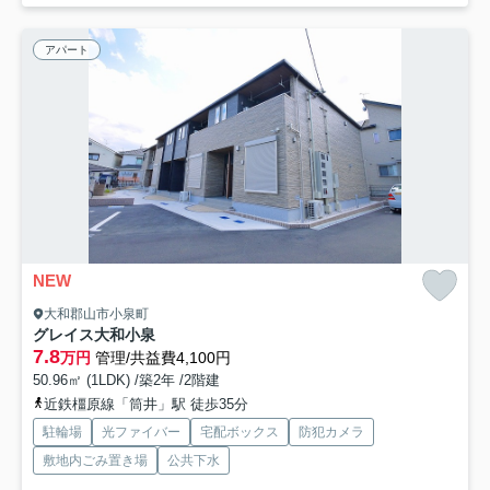
アパート
NEW
大和郡山市小泉町
グレイス大和小泉
7.8
万円
管理/共益費4,100円
50.96㎡ (1LDK) /築2年 /2階建
近鉄橿原線「筒井」駅 徒歩35分
駐輪場
光ファイバー
宅配ボックス
防犯カメラ
敷地内ごみ置き場
公共下水