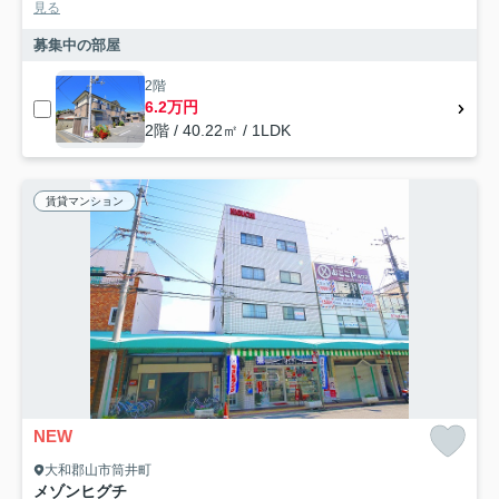
見る
募集中の部屋
2階
6.2万円
2階 / 40.22㎡ / 1LDK
賃貸マンション
NEW
大和郡山市筒井町
メゾンヒグチ