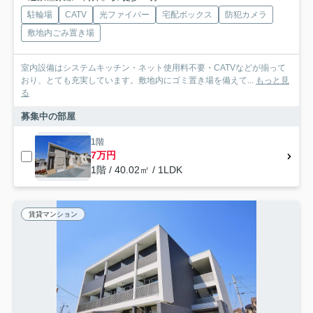
駐輪場
CATV
光ファイバー
宅配ボックス
防犯カメラ
敷地内ごみ置き場
室内設備はシステムキッチン・ネット使用料不要・CATVなどが揃って
おり、とても充実しています。敷地内にゴミ置き場を備えて...
もっと見
る
募集中の部屋
1階
7万円
1階 / 40.02㎡ / 1LDK
賃貸マンション