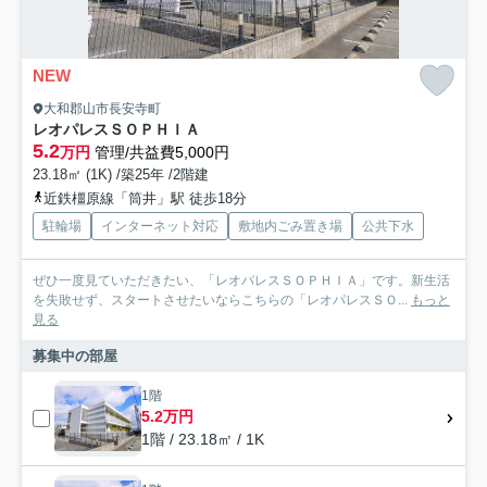
NEW
大和郡山市長安寺町
レオパレスＳＯＰＨＩＡ
5.2
万円
管理/共益費5,000円
23.18㎡ (1K) /築25年 /2階建
近鉄橿原線「筒井」駅 徒歩18分
駐輪場
インターネット対応
敷地内ごみ置き場
公共下水
ぜひ一度見ていただきたい、「レオパレスＳＯＰＨＩＡ」です。新生活
を失敗せず、スタートさせたいならこちらの「レオパレスＳＯ...
もっと
見る
募集中の部屋
1階
5.2万円
1階 / 23.18㎡ / 1K