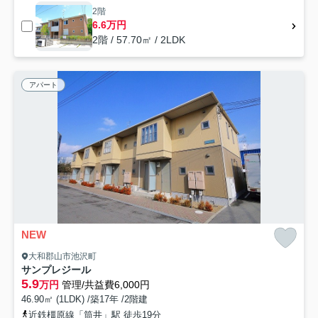
2階
6.6万円
2階 / 57.70㎡ / 2LDK
アパート
NEW
大和郡山市池沢町
サンプレジール
5.9
万円
管理/共益費6,000円
46.90㎡ (1LDK) /築17年 /2階建
近鉄橿原線「筒井」駅 徒歩19分