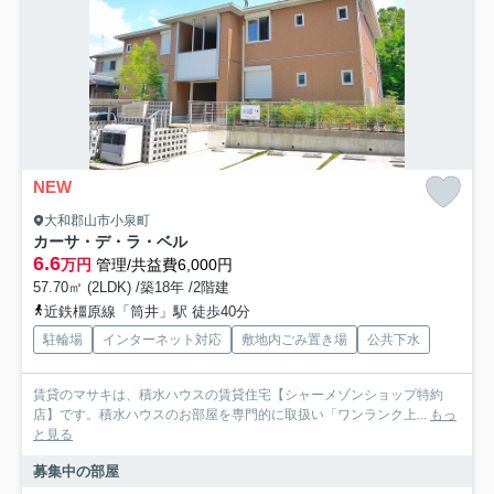
NEW
大和郡山市小泉町
カーサ・デ・ラ・ベル
6.6
万円
管理/共益費6,000円
57.70㎡ (2LDK) /築18年 /2階建
近鉄橿原線「筒井」駅 徒歩40分
駐輪場
インターネット対応
敷地内ごみ置き場
公共下水
賃貸のマサキは、積水ハウスの賃貸住宅【シャーメゾンショップ特約
店】です。積水ハウスのお部屋を専門的に取扱い「ワンランク上...
もっ
と見る
募集中の部屋