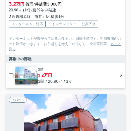
3.2
万円
管理/共益費3,000円
20.90㎡ (1K) /築39年 /4階建
近鉄橿原線「筒井」駅 徒歩1分
インターネット対応
コインランドリー
公共下水
インターネットが繋がっているお住まい、回線快適です。初期費用のカ
ード決済ができます。お引越しを考えているなら、全居室洋室...
もっと
見る
募集中の部屋
3階
3.2万円
3階 / 20.90㎡ / 1K
アパート