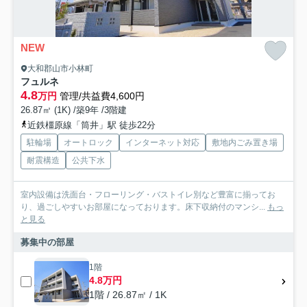
NEW
大和郡山市小林町
フュルネ
4.8
万円
管理/共益費4,600円
26.87㎡ (1K) /築9年 /3階建
近鉄橿原線「筒井」駅 徒歩22分
駐輪場
オートロック
インターネット対応
敷地内ごみ置き場
耐震構造
公共下水
室内設備は洗面台・フローリング・バストイレ別など豊富に揃ってお
り、過ごしやすいお部屋になっております。床下収納付のマンシ...
もっ
と見る
募集中の部屋
1階
4.8万円
1階 / 26.87㎡ / 1K