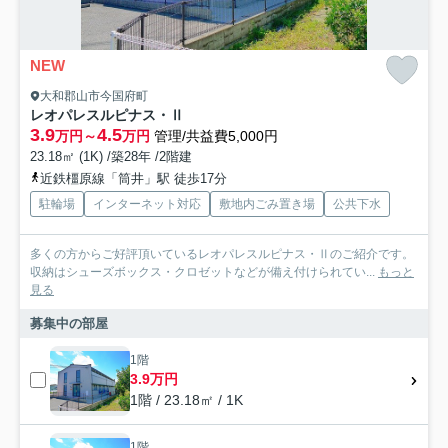
NEW
大和郡山市今国府町
レオパレスルピナス・Ⅱ
3.9
4.5
万円～
万円
管理/共益費5,000円
23.18㎡ (1K) /築28年 /2階建
近鉄橿原線「筒井」駅 徒歩17分
駐輪場
インターネット対応
敷地内ごみ置き場
公共下水
多くの方からご好評頂いているレオパレスルピナス・Ⅱのご紹介です。
収納はシューズボックス・クロゼットなどが備え付けられてい...
もっと
見る
募集中の部屋
1階
3.9万円
1階 / 23.18㎡ / 1K
1階