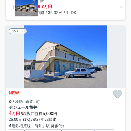
1階
6.7万円
1階 / 39.32㎡ / 1LDK
アパート
NEW
大和郡山市筒井町
セジュール筒井
4
万円
管理/共益費5,000円
26.00㎡ (1K) /築27年 /2階建
近鉄橿原線「筒井」駅 徒歩9分