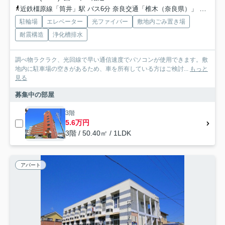
近鉄橿原線「筒井」駅 バス6分 奈良交通「椎木（奈良県）」 停歩9分
駐輪場
エレベーター
光ファイバー
敷地内ごみ置き場
耐震構造
浄化槽排水
調べ物ラクラク、光回線で早い通信速度でパソコンが使用できます。敷
地内に駐車場の空きがあるため、車を所有している方はご検討...
もっと
見る
募集中の部屋
3階
5.6万円
3階 / 50.40㎡ / 1LDK
アパート