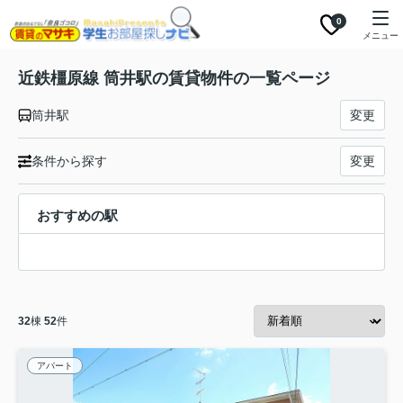
0
メニュー
近鉄橿原線 筒井駅の賃貸物件の一覧ページ
筒井駅
変更
条件から探す
変更
おすすめの駅
32
棟
52
件
アパート