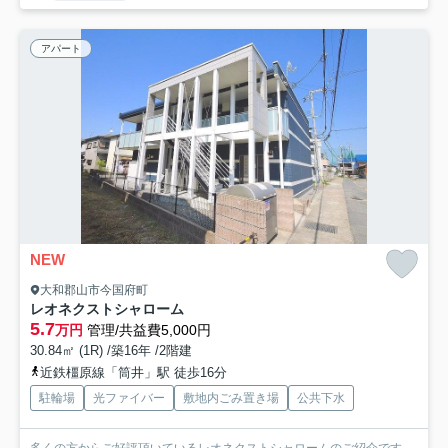
アパート
NEW
大和郡山市今国府町
レオネクストシャローム
5.7
万円
管理/共益費5,000円
30.84㎡ (1R) /築16年 /2階建
近鉄橿原線「筒井」駅 徒歩16分
駐輪場
光ファイバー
敷地内ごみ置き場
公共下水
多くの方からご好評頂いているレオネクストシャロームのご紹介です。