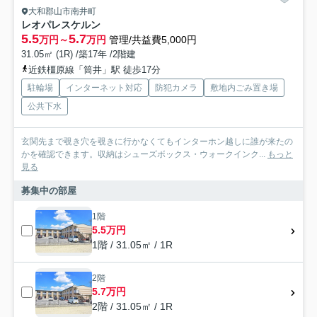
大和郡山市南井町
レオパレスケルン
5.5
5.7
万円～
万円
管理/共益費5,000円
31.05㎡ (1R) /築17年 /2階建
近鉄橿原線「筒井」駅 徒歩17分
駐輪場
インターネット対応
防犯カメラ
敷地内ごみ置き場
公共下水
玄関先まで覗き穴を覗きに行かなくてもインターホン越しに誰が来たの
かを確認できます。収納はシューズボックス・ウォークインク...
もっと
見る
募集中の部屋
1階
5.5万円
1階 / 31.05㎡ / 1R
2階
5.7万円
2階 / 31.05㎡ / 1R