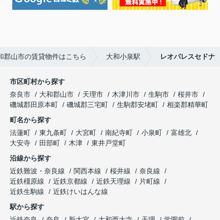
和郡山市の賃貸物件はこちら
大和小泉駅
レオパレスセドナ
市区町村から探す
奈良市
大和郡山市
天理市
木津川市
生駒市
桜井市
磯城郡田原本町
磯城郡三宅町
生駒郡安堵町
相楽郡精華町
町名から探す
法蓮町
東九条町
大宮町
南紀寺町
小泉町
富雄北
大安寺
田部町
木津
東井戸堂町
沿線から探す
近鉄難波・奈良線
関西本線
桜井線
奈良線
近鉄橿原線
近鉄京都線
近鉄天理線
片町線
近鉄生駒線
近鉄けいはんな線
駅から探す
近鉄奈良
奈良
新大宮
大和西大寺
天理
学園前