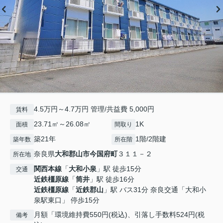
4.5万円～4.7万円 管理/共益費 5,000円
賃料
23.71㎡～26.08㎡
1K
面積
間取り
築21年
1階/2階建
築年数
所在階
奈良県
大和郡山市
今国府町
３１１－２
所在地
関西本線
「
大和小泉
」駅 徒歩15分
交通
近鉄橿原線
「
筒井
」駅 徒歩16分
近鉄橿原線
「
近鉄郡山
」駅 バス31分 奈良交通「大和小
泉駅東口」 停歩15分
月額「環境維持費550円(税込)、引落し手数料524円(税
備考