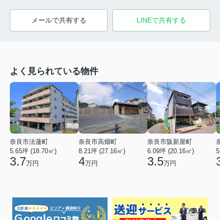
メールで共有する
LINEで共有する
よく見られている物件
奈良市法蓮町
奈良市高畑町
奈良市阪新屋町
5.65坪 (18.70㎡)
8.21坪 (27.16㎡)
6.09坪 (20.16㎡)
5
3.7
4
3.5
万円
万円
万円