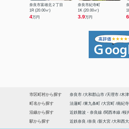
奈良市富雄北２丁目
奈良市紀寺町
1R (20.00㎡)
1K (20.00㎡)
1
4
3.9
6
万円
万円
市区町村から探す
奈良市
大和郡山市
天理市
木津
町名から探す
法蓮町
東九条町
大宮町
南紀
沿線から探す
近鉄難波・奈良線
関西本線
桜
駅から探す
近鉄奈良
奈良
新大宮
大和西大