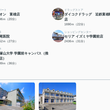
パート
ドラッグストア
オン 富雄店
ダイコクドラッグ 近鉄富雄
596ｍ（20分）
店
1690ｍ（22分）
科
ショッピングセンター
尾医院
セリア イズミヤ学園前店
152ｍ（27分）
2436ｍ（31分）
学
塚山大学 学園前キャンパス（推
店）
849ｍ（36分）