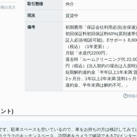
取引態様
仲介
情報の見方
現況
賃貸中
備考
初期費用「保証会社利用必須(全保連
初回保証料初回保証料60%(原則連帯
証人必須/相談可能)。Eサポート 8,80
（税込）（1年更新）」
月額「水道代2200円」
退去時「ルームクリーニング代 22,00
円（税込）(法人契約の場合は入居時
短期解約違約金「半年以上1年未満:
2ヶ月分、1年以上2年未満:賃料1ヶ月
違約金、半年未満は解約不可。」
情報
ント)
です。駐車スペースも空いているので、車をお持ちの方は検討してみて
ラクラクのキッチンスペース。訪問者をカメラで確認できるTVインター