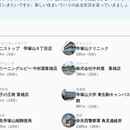
ていきたいですか。新しい住まいでハリのある生活を送っていきましょ
ンビニエンスストア
クリニック
ニストップ 帝塚山６丁目店
帝塚山クリニック
24ｍ（3分）
335ｍ（5分）
リーニング
スーパー
リーニングルビー 中村屋富雄店
株式会社中村屋 富雄店
80ｍ（10分）
780ｍ（10分）
華料理
図書館
子の王将 富雄店
帝塚山大学 東生駒キャンパ
81ｍ（13分）
館
997ｍ（13分）
便局
警察
良帝塚山南郵便局
奈良西警察署 鳥見連絡所
105ｍ（14分）
1395ｍ（18分）