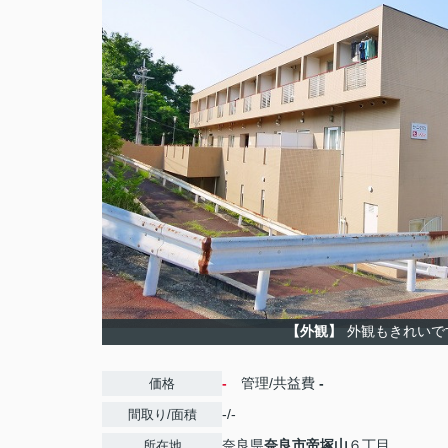
【外観】
外観もきれいで
-
管理/共益費
-
価格
-/-
間取り/面積
奈良県
奈良市
帝塚山
６丁目
所在地