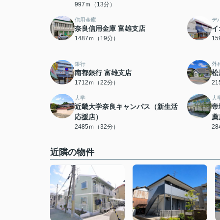
997ｍ（13分）
信用金庫
デ
奈良信用金庫 富雄支店
イ
1487ｍ（19分）
1
銀行
外
南都銀行 富雄支店
松
1712ｍ（22分）
2
大学
大
近畿大学奈良キャンパス（新生活
帝
応援店）
薦
2485ｍ（32分）
2
近隣の物件