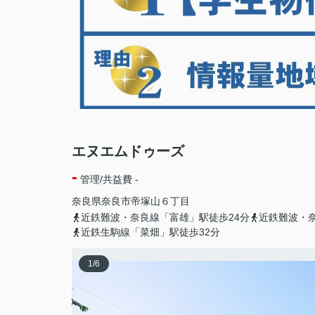
エヌエムドゥーズ
-
管理/共益費 -
奈良県
奈良市
帝塚山
６丁目
近鉄難波・奈良線「富雄」駅徒歩24分
近鉄難波・
近鉄生駒線「菜畑」駅徒歩32分
1
/
6