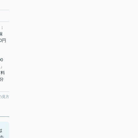
)：
保
0円
0
)」
賃料
分
の見方
は
ホ