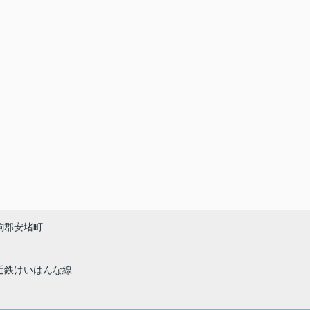
駒郡安堵町
近鉄けいはんな線