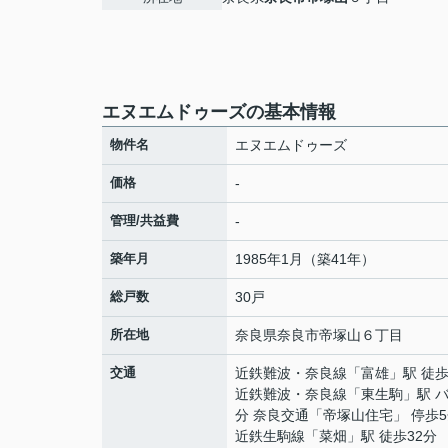
エヌエムドゥーズの基本情報
物件名
エヌエムドゥーズ
価格
-
管理/共益費
-
築年月
1985年1月（築41年）
総戸数
30戸
所在地
奈良県
奈良市
帝塚山
６丁目
交通
近鉄難波・奈良線
「
富雄
」駅 徒歩
近鉄難波・奈良線
「
東生駒
」駅 
分 奈良交通「帝塚山住宅」 停歩
近鉄生駒線
「
菜畑
」駅 徒歩32分