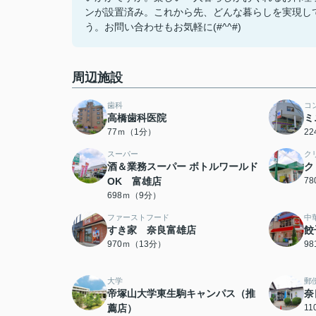
ンが設置済み。これから先、どんな暮らしを実現し
う。お問い合わせもお気軽に(#^^#)
周辺施設
歯科
コ
高橋歯科医院
ミ
77ｍ（1分）
2
スーパー
ク
酒＆業務スーパー ボトルワールド
ク
OK 富雄店
7
698ｍ（9分）
ファーストフード
中
すき家 奈良富雄店
餃
970ｍ（13分）
9
大学
郵
帝塚山大学東生駒キャンパス（推
奈
薦店）
1