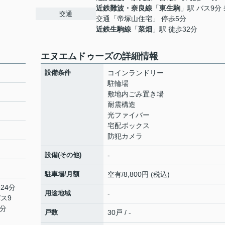
近鉄難波・奈良線
「
東生駒
」駅 バス9分
交通
交通「帝塚山住宅」 停歩5分
近鉄生駒線
「
菜畑
」駅 徒歩32分
エヌエムドゥーズの詳細情報
設備条件
コインランドリー
駐輪場
敷地内ごみ置き場
耐震構造
光ファイバー
宅配ボックス
防犯カメラ
設備(その他)
-
駐車場/月額
空有/8,800円 (税込)
24分
用途地域
-
バス9
5分
戸数
30戸 / -