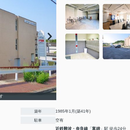
す
1985年1月(築41年)
築年
空有
駐車
近鉄難波・奈良線
「
富雄
」駅 徒歩24分