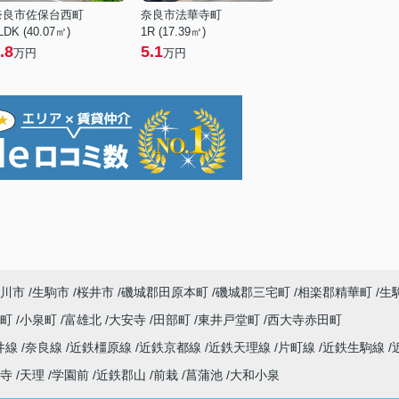
奈良市佐保台西町
奈良市法華寺町
LDK (40.07㎡)
1R (17.39㎡)
.8
5.1
万円
万円
川市
生駒市
桜井市
磯城郡田原本町
磯城郡三宅町
相楽郡精華町
生
寺町
小泉町
富雄北
大安寺
田部町
東井戸堂町
西大寺赤田町
井線
奈良線
近鉄橿原線
近鉄京都線
近鉄天理線
片町線
近鉄生駒線
寺
天理
学園前
近鉄郡山
前栽
菖蒲池
大和小泉