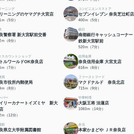
リーニング
コンビニエンスストア
リーニングのヤマグチ大宮店
セブンイレブン 奈良芝辻町店
71ｍ（5分）
400ｍ（5分）
察
銀行
良警察署 新大宮駅前交番
南都銀行キャッシュコーナー
42ｍ（6分）
鉄新大宮駅前
520ｍ（7分）
ィスカウントショップ
信用金庫
トルワールドOK奈良店
奈良信用金庫 大宮支店
35ｍ（7分）
616ｍ（8分）
便局
ファーストフード
良市役所内郵便局
マクドナルド 奈良北店
19ｍ（8分）
715ｍ（9分）
ーパー
中華料理
イリーカナートイズミヤ 新大
大阪王将 法蓮店
店
1083ｍ（14分）
22ｍ（12分）
書館
弁当
良県立大学附属図書館
本家かまどや ＪＲ奈良店