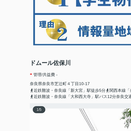
ドムール佐保川
-
管理/共益費 -
奈良県
奈良市
芝辻町
４丁目10-17
近鉄難波・奈良線「新大宮」駅徒歩5分
関西本線「
近鉄難波・奈良線「大和西大寺」駅バス12分奈良交
1
/
5