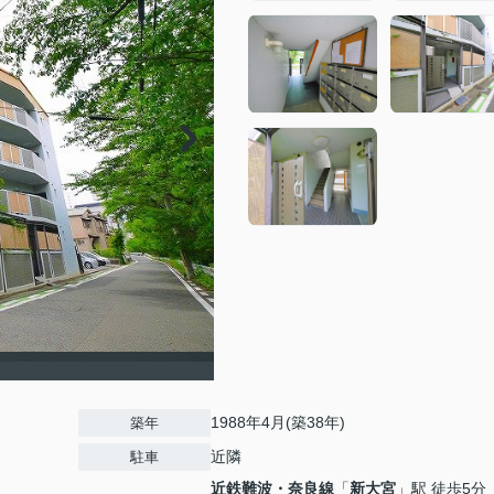
1988年4月(築38年)
築年
近隣
駐車
近鉄難波・奈良線
「
新大宮
」駅 徒歩5分