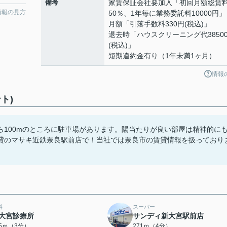
備考
家賃保証会社要加入「初回月額総賃
情報の見方
50％、1年毎に業務委託料10000円」
月額「引落手数料330円(税込)」
退去時「ハウスクリーニング代3850
(税込)」
短期違約金有り（1年未満1ヶ月）
情報
ト)
100mのところに駐車場があります。陽当たりが良い部屋は精神的に
貸のマサキ近鉄奈良駅前店で！当社では奈良市の賃貸情報を扱っており
科
スーパー
大宮診療所
サンディ新大宮駅前店
15ｍ（3分）
271ｍ（4分）