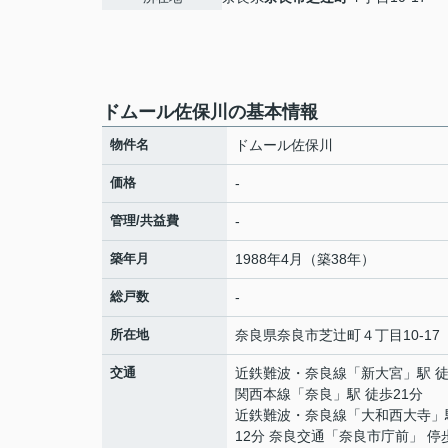
ドムール佐保川の基本情報
物件名
ドムール佐保川
価格
-
管理/共益費
-
築年月
1988年4月（築38年）
総戸数
-
所在地
奈良県
奈良市
芝辻町
４丁目10-17
交通
近鉄難波・奈良線
「
新大宮
」駅 
関西本線
「
奈良
」駅 徒歩21分
近鉄難波・奈良線
「
大和西大寺
」
12分 奈良交通「奈良市庁前」 停