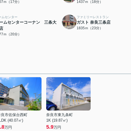
307ｍ（17分）
1437ｍ（18分）
ームセンター
ファミリーレストラン
ームセンターコーナン 三条大
ガスト 奈良三条店
店
1835ｍ（23分）
577ｍ（20分）
奈良市佐保台西町
奈良市東九条町
LDK (40.07㎡)
1K (19.87㎡)
.8
5.9
万円
万円