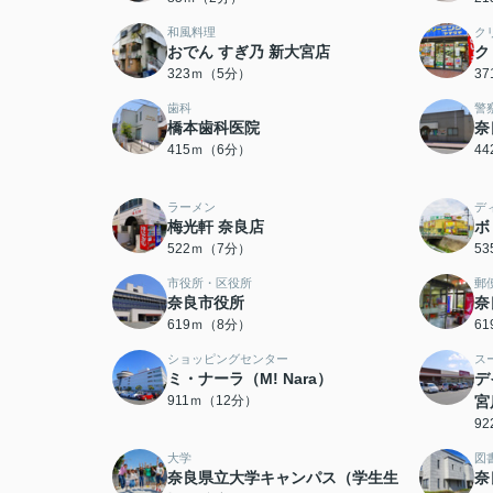
和風料理
ク
おでん すぎ乃 新大宮店
ク
323ｍ（5分）
3
歯科
警
橋本歯科医院
奈
415ｍ（6分）
4
ラーメン
デ
梅光軒 奈良店
ボ
522ｍ（7分）
5
市役所・区役所
郵
奈良市役所
奈
619ｍ（8分）
6
ショッピングセンター
ス
ミ・ナーラ（M! Nara）
デ
911ｍ（12分）
宮
9
大学
図
奈良県立大学キャンパス（学生生
奈