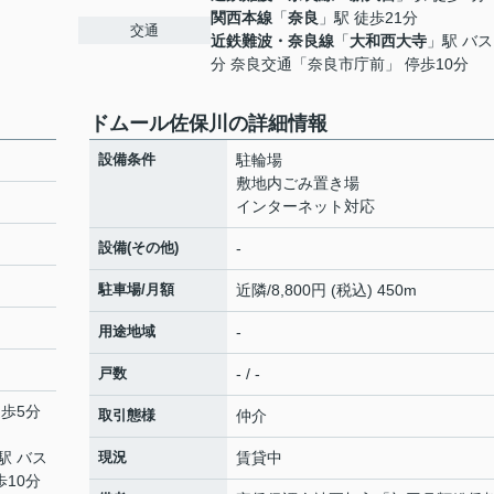
関西本線
「
奈良
」駅 徒歩21分
交通
近鉄難波・奈良線
「
大和西大寺
」駅 バス
分 奈良交通「奈良市庁前」 停歩10分
ドムール佐保川の詳細情報
設備条件
駐輪場
敷地内ごみ置き場
インターネット対応
設備(その他)
-
駐車場/月額
近隣/8,800円 (税込) 450m
用途地域
-
戸数
- / -
徒歩5分
取引態様
仲介
駅 バス
現況
賃貸中
歩10分