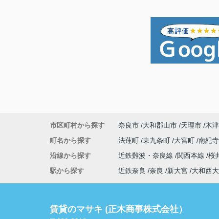
市区町村から探す
奈良市
大和郡山市
天理市
木津
町名から探す
法蓮町
東九条町
大宮町
南紀
沿線から探す
近鉄難波・奈良線
関西本線
桜
駅から探す
近鉄奈良
奈良
新大宮
大和西大
賃貸のマサキ (正木商事株式会社）