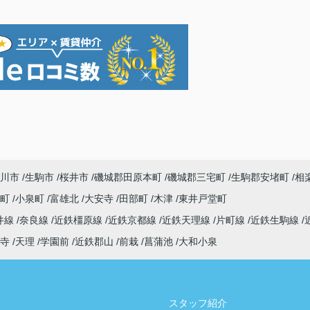
川市
生駒市
桜井市
磯城郡田原本町
磯城郡三宅町
生駒郡安堵町
相
寺町
小泉町
富雄北
大安寺
田部町
木津
東井戸堂町
井線
奈良線
近鉄橿原線
近鉄京都線
近鉄天理線
片町線
近鉄生駒線
寺
天理
学園前
近鉄郡山
前栽
菖蒲池
大和小泉
スタッフ紹介