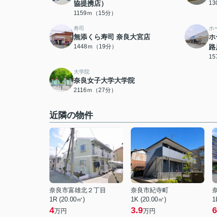
協提携店）
1
1159ｍ（15分）
寿司
ホ
無添くら寿司 奈良大宮店
ホ
1448ｍ（19分）
路
1
大学院
奈良女子大学大学院
2116ｍ（27分）
近隣の物件
奈良市富雄北２丁目
奈良市紀寺町
1R (20.00㎡)
1K (20.00㎡)
1
4
3.9
6
万円
万円