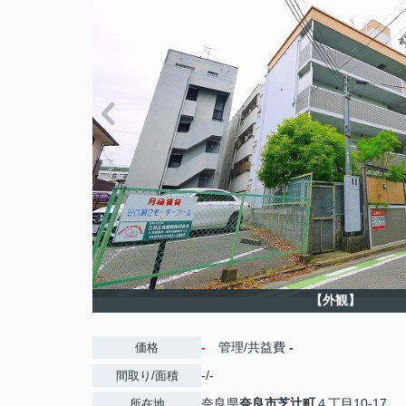
【外観】
-
管理/共益費
-
価格
-/-
間取り/面積
奈良県
奈良市
芝辻町
４丁目10-17
所在地