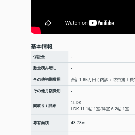
基本情報
-
保証金
敷金積み増し
-
その他初期費用
合計1.65万円 ( 内訳：防虫施工費1
その他月額費用
-
1LDK
間取り / 詳細
LDK 11.1帖 1室
/
洋室 6.2帖 1室
43.78㎡
専有面積