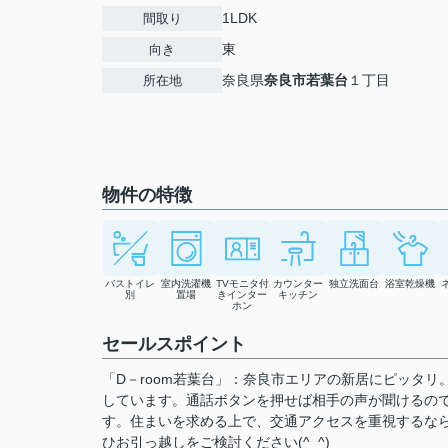
1LDK
間取り
東
向き
奈良県
奈良市
若葉台
１丁目
所在地
物件の特徴
バストイレ
室内洗濯機
TVモニタ付
カウンター
独立洗面台
浴室乾燥機
別
置場
きインター
キッチン
ホン
セールスポイント
「D－room若葉台」：奈良市エリアの新居にピッタ
しています。通話ボタンを押せば相手の声が聞けるの
す。住まいを求める上で、交通アクセスを重視するな
ひお引っ越しをご検討ください(^_^)