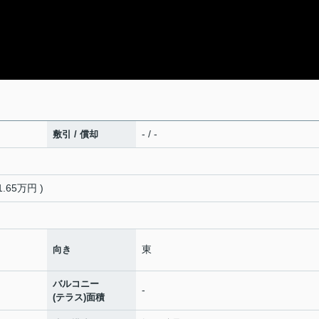
- / -
敷引 / 償却
.65万円 )
東
向き
バルコニー
-
(テラス)面積