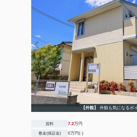
【外観】
外観も気になるポ
7.2
万円
賃料
0万円(-)
敷金(保証金)