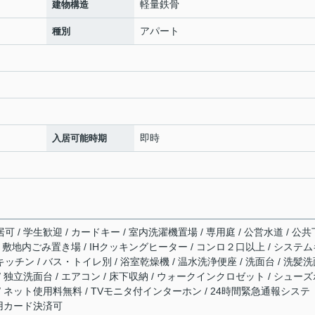
軽量鉄骨
建物構造
アパート
種別
即時
入居可能時期
可 / 学生歓迎 / カードキー / 室内洗濯機置場 / 専用庭 / 公営水道 / 公共
場 / 敷地内ごみ置き場 / IHクッキングヒーター / コンロ２口以上 / システ
キッチン / バス・トイレ別 / 浴室乾燥機 / 温水洗浄便座 / 洗面台 / 洗髪
 / 独立洗面台 / エアコン / 床下収納 / ウォークインクロゼット / シュー
 / ネット使用料無料 / TVモニタ付インターホン / 24時間緊急通報システ
期費用カード決済可