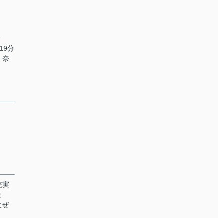
分
19分
 奈
充実
ま
にぜ