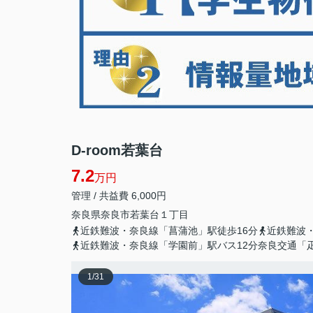
D-room若葉台
7.2
万円
管理 / 共益費 6,000円
奈良県
奈良市
若葉台
１丁目
近鉄難波・奈良線「菖蒲池」駅徒歩16分
近鉄難波
近鉄難波・奈良線「学園前」駅バス12分奈良交通「
1
/
31