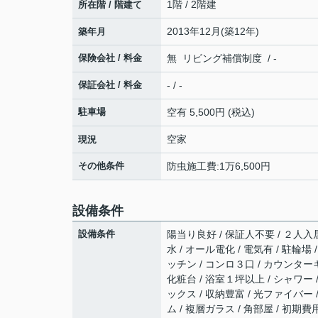
1階 / 2階建
所在階 / 階建て
2013年12月(築12年)
築年月
保険会社 / 料金
無 リビング補償制度 / -
保証会社 / 料金
- / -
駐車場
空有 5,500円 (税込)
空家
現況
その他条件
防虫施工費:1万6,500円
設備条件
設備条件
陽当り良好 / 保証人不要 / ２人入居
水 / オール電化 / 電気有 / 駐輪
ッチン / コンロ３口 / カウンター
化粧台 / 浴室１坪以上 / シャワー
ックス / 収納豊富 / 光ファイバー
ム / 複層ガラス / 角部屋 / 初