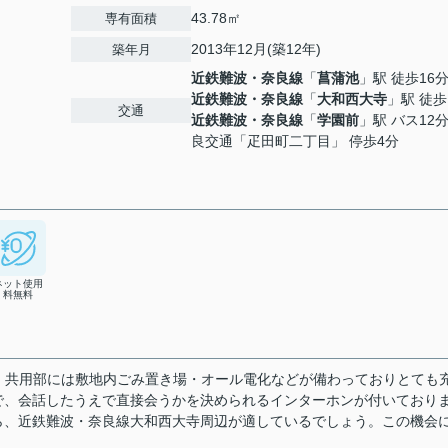
43.78㎡
専有面積
2013年12月(築12年)
築年月
近鉄難波・奈良線
「
菖蒲池
」駅 徒歩16
近鉄難波・奈良線
「
大和西大寺
」駅 徒歩
交通
近鉄難波・奈良線
「
学園前
」駅 バス12分
良交通「疋田町二丁目」 停歩4分
ネット使用
料無料
リ。共用部には敷地内ごみ置き場・オール電化などが備わっておりとても
で、会話したうえで直接会うかを決められるインターホンが付いており
ら、近鉄難波・奈良線大和西大寺周辺が適しているでしょう。この機会