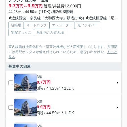
グラシア西大寺 住居
9.7
9.9
万円～
万円
管理/共益費12,000円
44.23㎡～44.50㎡ (1LDK) /築2年 /8階建
近鉄難波・奈良線「大和西大寺」駅 徒歩4分
近鉄橿原線「尼ヶ辻」駅 徒歩21分
駐輪場
オートロック
エレベーター
光ファイバー
宅配ボックス
敷地内ごみ置き場
室内設備は洗面化粧台・浴室乾燥機など大変充実しております。共用部
には宅配ボックスが備え付けられているため、急なお出かけや...
もっと
見る
募集中の部屋
3階
9.7万円
3階 / 44.23㎡ / 1LDK
5階
9.9万円
5階 / 44.50㎡ / 1LDK
5階