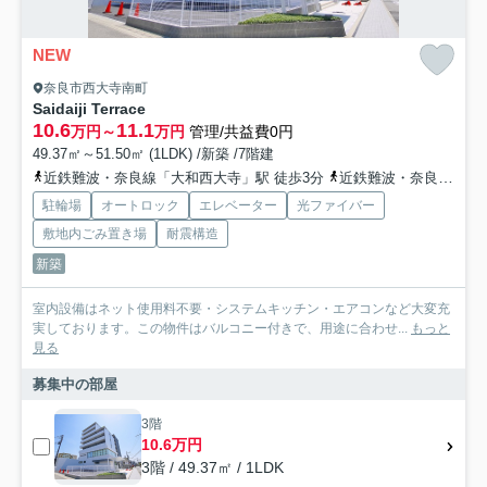
NEW
奈良市西大寺南町
Saidaiji Terrace
10.6
11.1
万円～
万円
管理/共益費0円
49.37㎡～51.50㎡ (1LDK) /新築 /7階建
近鉄難波・奈良線「大和西大寺」駅 徒歩3分
近鉄難波・奈良線「学園前」駅 バス17分 奈良交通「菅原天満宮（奈良県）」 停歩15分
駐輪場
オートロック
エレベーター
光ファイバー
敷地内ごみ置き場
耐震構造
新築
室内設備はネット使用料不要・システムキッチン・エアコンなど大変充
実しております。この物件はバルコニー付きで、用途に合わせ...
もっと
見る
募集中の部屋
3階
10.6万円
3階 / 49.37㎡ / 1LDK