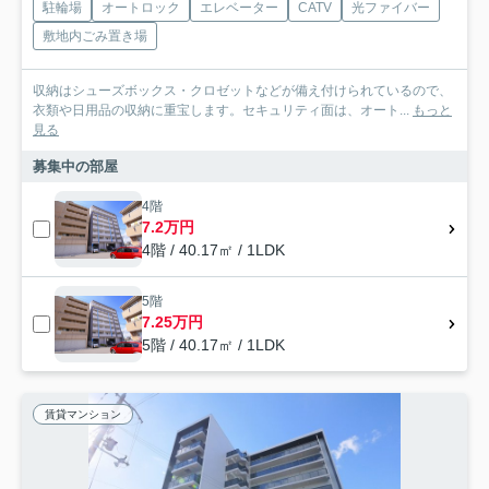
駐輪場
オートロック
エレベーター
CATV
光ファイバー
敷地内ごみ置き場
収納はシューズボックス・クロゼットなどが備え付けられているので、
衣類や日用品の収納に重宝します。セキュリティ面は、オート...
もっと
見る
募集中の部屋
4階
7.2万円
4階 / 40.17㎡ / 1LDK
5階
7.25万円
5階 / 40.17㎡ / 1LDK
賃貸マンション