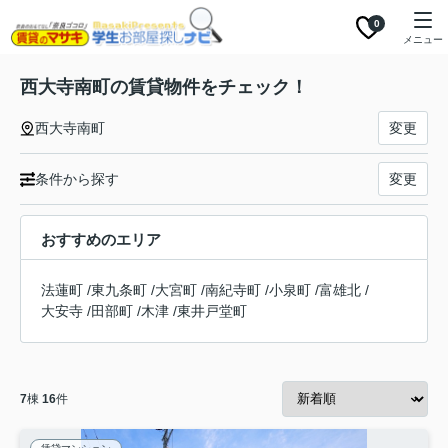
0
メニュー
西大寺南町の賃貸物件をチェック！
西大寺南町
変更
条件から探す
変更
おすすめのエリア
法蓮町
/
東九条町
/
大宮町
/
南紀寺町
/
小泉町
/
富雄北
/
大安寺
/
田部町
/
木津
/
東井戸堂町
7
棟
16
件