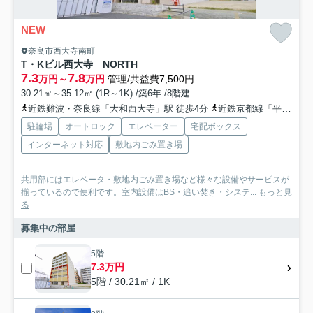
NEW
奈良市西大寺南町
T・Kビル西大寺 NORTH
7.3
7.8
万円～
万円
管理/共益費7,500円
30.21㎡～35.12㎡ (1R～1K) /築6年 /8階建
近鉄難波・奈良線「大和西大寺」駅 徒歩4分
近鉄京都線「平城」駅 バス3分 奈良交通「大和西大寺駅」 停歩5分
駐輪場
オートロック
エレベーター
宅配ボックス
インターネット対応
敷地内ごみ置き場
共用部にはエレベータ・敷地内ごみ置き場など様々な設備やサービスが
揃っているので便利です。室内設備はBS・追い焚き・システ...
もっと見
る
募集中の部屋
5階
7.3万円
5階 / 30.21㎡ / 1K