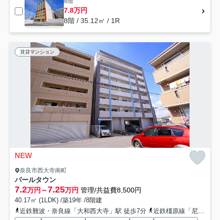
8階
7.8万円
8階 / 35.12㎡ / 1R
賃貸マンション
NEW
奈良市西大寺南町
パールタウン
7.2
7.25
万円～
万円
管理/共益費8,500円
40.17㎡ (1LDK) /築19年 /8階建
近鉄難波・奈良線「大和西大寺」駅 徒歩7分
近鉄橿原線「尼ヶ辻」駅 徒歩18分