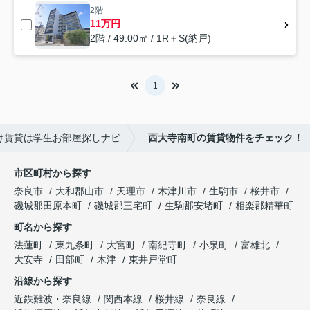
2階
11万円
2階 / 49.00㎡ / 1R＋S(納戸)
1
け賃貸は学生お部屋探しナビ
西大寺南町の賃貸物件をチェック！
市区町村から探す
奈良市
大和郡山市
天理市
木津川市
生駒市
桜井市
磯城郡田原本町
磯城郡三宅町
生駒郡安堵町
相楽郡精華町
町名から探す
法蓮町
東九条町
大宮町
南紀寺町
小泉町
富雄北
大安寺
田部町
木津
東井戸堂町
沿線から探す
近鉄難波・奈良線
関西本線
桜井線
奈良線