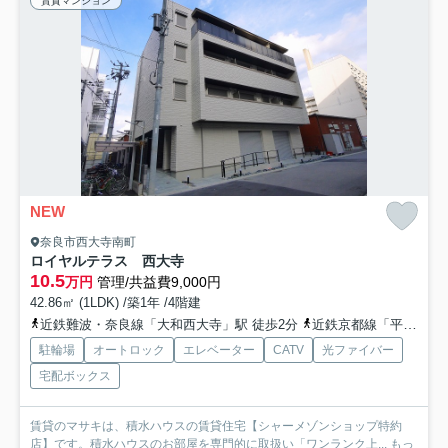
賃貸マンション
NEW
奈良市西大寺南町
ロイヤルテラス 西大寺
10.5
万円
管理/共益費9,000円
42.86㎡ (1LDK) /築1年 /4階建
近鉄難波・奈良線「大和西大寺」駅 徒歩2分
近鉄京都線「平城」駅 徒歩17分
駐輪場
オートロック
エレベーター
CATV
光ファイバー
宅配ボックス
賃貸のマサキは、積水ハウスの賃貸住宅【シャーメゾンショップ特約
店】です。積水ハウスのお部屋を専門的に取扱い「ワンランク上...
もっ