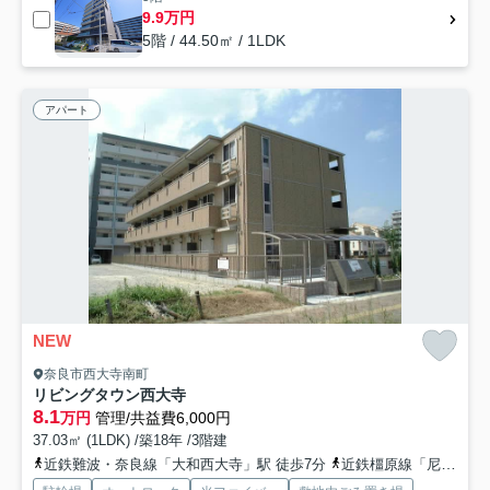
9.9万円
5階 / 44.50㎡ / 1LDK
アパート
NEW
奈良市西大寺南町
リビングタウン西大寺
8.1
万円
管理/共益費6,000円
37.03㎡ (1LDK) /築18年 /3階建
近鉄難波・奈良線「大和西大寺」駅 徒歩7分
近鉄橿原線「尼ヶ辻」駅 徒歩18分