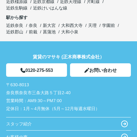
近鉄橿原線
近鉄京都線
近鉄天理線
片町線
近鉄生駒線
近鉄けいはんな線
駅から探す
近鉄奈良
奈良
新大宮
大和西大寺
天理
学園前
近鉄郡山
前栽
菖蒲池
大和小泉
賃貸のマサキ (正木商事株式会社）
0120-275-553
お問い合わせ
〒630-8013
奈良県奈良市三条大路５丁目2-40
営業時間：
AM9:30～PM7:00
定休日：
1月～4月無休（5月～12月毎週水曜日）
スタッフ紹介
お客様の声