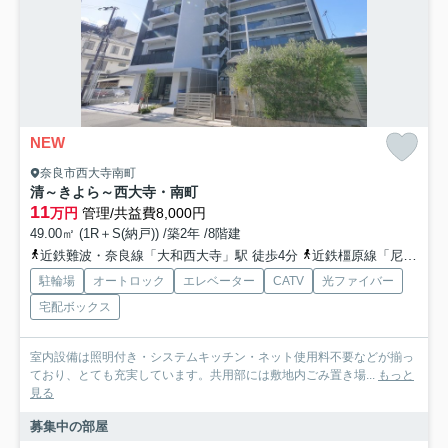
NEW
奈良市西大寺南町
清～きよら～西大寺・南町
11
万円
管理/共益費8,000円
49.00㎡ (1R＋S(納戸)) /築2年 /8階建
近鉄難波・奈良線「大和西大寺」駅 徒歩4分
近鉄橿原線「尼ヶ辻」駅 徒歩21分
駐輪場
オートロック
エレベーター
CATV
光ファイバー
宅配ボックス
室内設備は照明付き・システムキッチン・ネット使用料不要などが揃っ
ており、とても充実しています。共用部には敷地内ごみ置き場...
もっと
見る
募集中の部屋