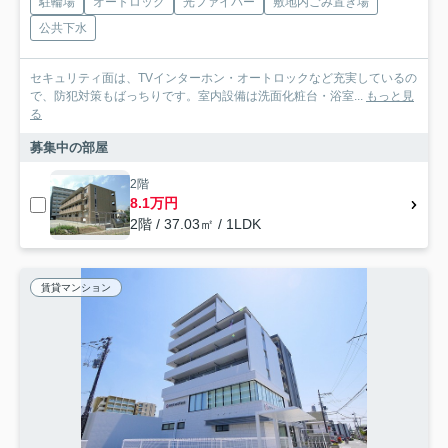
駐輪場
オートロック
光ファイバー
敷地内ごみ置き場
公共下水
セキュリティ面は、TVインターホン・オートロックなど充実しているの
で、防犯対策もばっちりです。室内設備は洗面化粧台・浴室...
もっと見
る
募集中の部屋
2階
8.1万円
2階 / 37.03㎡ / 1LDK
賃貸マンション