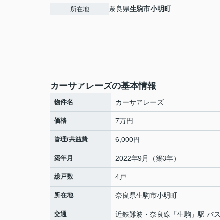
奈良県
生駒市
小明町
所在地
カーサアレーズの基本情報
物件名
カーサアレーズ
価格
7万円
管理/共益費
6,000円
築年月
2022年9月（築3年）
総戸数
4戸
所在地
奈良県
生駒市
小明町
交通
近鉄難波・奈良線
「
生駒
」駅 バス