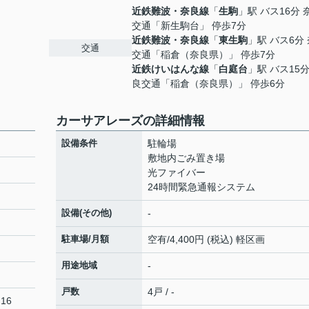
近鉄難波・奈良線
「
生駒
」駅 バス16分 
交通「新生駒台」 停歩7分
近鉄難波・奈良線
「
東生駒
」駅 バス6分
交通
交通「稲倉（奈良県）」 停歩7分
近鉄けいはんな線
「
白庭台
」駅 バス15分
良交通「稲倉（奈良県）」 停歩6分
カーサアレーズの詳細情報
設備条件
駐輪場
敷地内ごみ置き場
光ファイバー
24時間緊急通報システム
設備(その他)
-
駐車場/月額
空有/4,400円 (税込) 軽区画
用途地域
-
戸数
4戸 / -
16