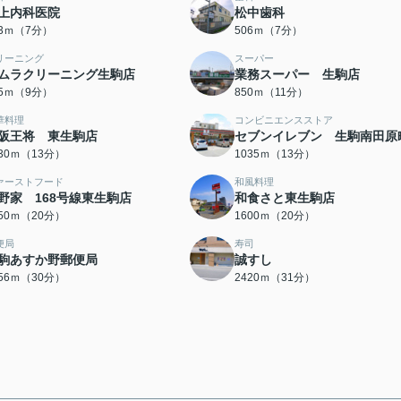
上内科医院
松中歯科
03ｍ（7分）
506ｍ（7分）
リーニング
スーパー
ムラクリーニング生駒店
業務スーパー 生駒店
15ｍ（9分）
850ｍ（11分）
華料理
コンビニエンスストア
阪王将 東生駒店
セブンイレブン 生駒南田原
030ｍ（13分）
1035ｍ（13分）
ァーストフード
和風料理
野家 168号線東生駒店
和食さと東生駒店
550ｍ（20分）
1600ｍ（20分）
便局
寿司
駒あすか野郵便局
誠すし
356ｍ（30分）
2420ｍ（31分）