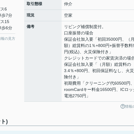
取引態様
仲介
バス6
停歩7分
現況
空家
ス15
備考
リビング補償制度付。
停歩6分
口座振替の場合
情報の見方
保証会社加入要「初回35000円、（
額）総賃料の1％+800円+振替手数料
円(税込)、火災保険付き」
クレジットカードでの家賃決済の場
保証会社加入要「（月額）総賃料の
3.4％+800円、初回保証料なし、火
険付き」
初期費用「クリーニング代60500円、
roomCardキー料金16500円、ICロッ
電池2750円」
情報
ト)