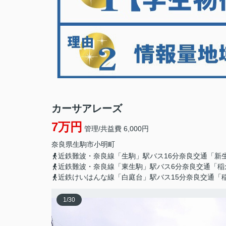
カーサアレーズ
7万円
管理/共益費 6,000円
奈良県
生駒市
小明町
近鉄難波・奈良線「生駒」駅バス16分奈良交通「新
近鉄難波・奈良線「東生駒」駅バス6分奈良交通「稲
近鉄けいはんな線「白庭台」駅バス15分奈良交通「
1
/
30