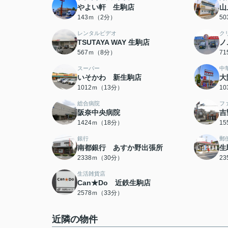
やよい軒 生駒店
山
143ｍ（2分）
5
レンタルビデオ
ク
TSUTAYA WAY 生駒店
ノ
567ｍ（8分）
7
スーパー
中
いそかわ 新生駒店
大
1012ｍ（13分）
1
総合病院
フ
阪奈中央病院
吉
1424ｍ（18分）
1
銀行
郵
南都銀行 あすか野出張所
生
2338ｍ（30分）
2
生活雑貨店
Can★Do 近鉄生駒店
2578ｍ（33分）
近隣の物件