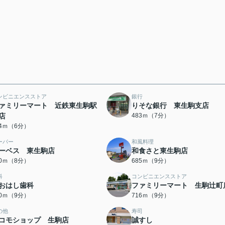
ンビニエンスストア
銀行
ァミリーマート 近鉄東生駒駅
りそな銀行 東生駒支店
店
483ｍ（7分）
64ｍ（6分）
ーパー
和風料理
ーベス 東生駒店
和食さと東生駒店
00ｍ（8分）
685ｍ（9分）
科
コンビニエンスストア
おはし歯科
ファミリーマート 生駒辻町
10ｍ（9分）
716ｍ（9分）
の他
寿司
コモショップ 生駒店
誠すし