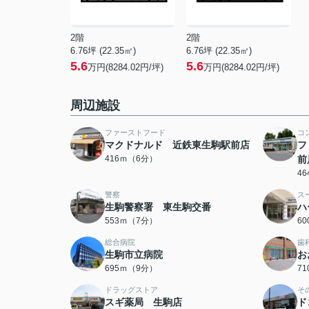
2階
2階
6.76坪 (22.35㎡)
6.76坪 (22.35㎡)
5.6
5.6
万円(8284.02円/坪)
万円(8284.02円/坪)
周辺施設
ファーストフード
コ
マクドナルド 近鉄東生駒駅前店
フ
416ｍ（6分）
前
4
警察
ス
生駒警察署 東生駒交番
ハ
553ｍ（7分）
6
総合病院
歯
生駒市立病院
お
695ｍ（9分）
7
ドラッグストア
そ
スギ薬局 生駒店
ド