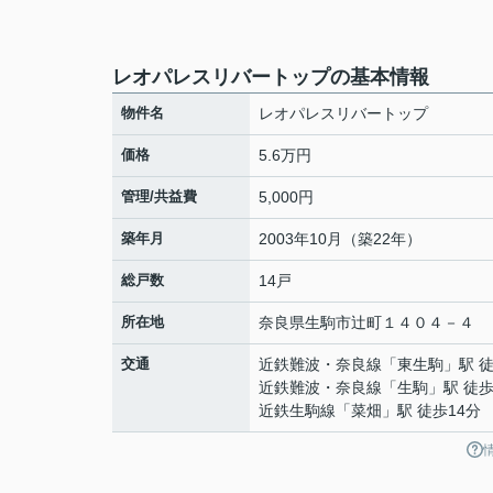
レオパレスリバートップの基本情報
物件名
レオパレスリバートップ
価格
5.6万円
管理/共益費
5,000円
築年月
2003年10月（築22年）
総戸数
14戸
所在地
奈良県
生駒市
辻町
１４０４－４
交通
近鉄難波・奈良線
「
東生駒
」駅 
近鉄難波・奈良線
「
生駒
」駅 徒歩
近鉄生駒線
「
菜畑
」駅 徒歩14分