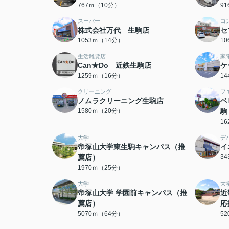
767ｍ（10分）
9
スーパー
コ
株式会社万代 生駒店
セ
1053ｍ（14分）
1
生活雑貨店
家
Can★Do 近鉄生駒店
ケ
1259ｍ（16分）
1
クリーニング
フ
ノムラクリーニング生駒店
ベ
1580ｍ（20分）
駒
1
大学
デ
帝塚山大学東生駒キャンパス（推
イ
薦店）
3
1970ｍ（25分）
大学
大
帝塚山大学 学園前キャンパス（推
近
薦店）
応
5070ｍ（64分）
5