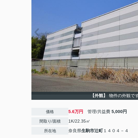
【外観】
物件の外観で
5.6万円
管理/共益費
5,000円
価格
1K/22.35㎡
間取り/面積
奈良県
生駒市
辻町
１４０４－４
所在地