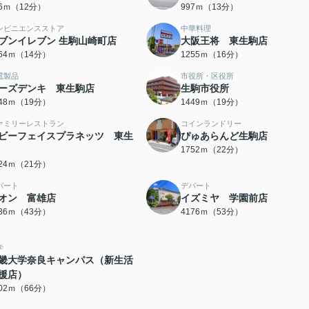
16ｍ（12分）
997ｍ（13分）
ンビニエンスストア
中華料理
ブンイレブン 生駒山崎町店
大阪王将 東生駒店
064ｍ（14分）
1255ｍ（16分）
電製品
市役所・区役所
ーズデンキ 東生駒店
生駒市役所
448ｍ（19分）
1449ｍ（19分）
ァミリーレストラン
コインランドリー
ビーフェイスプラネッツ 東生
ぴゅあらんど生駒店
1752ｍ（22分）
624ｍ（21分）
パート
デパート
オン 富雄店
イズミヤ 学園前店
436ｍ（43分）
4176ｍ（53分）
学
畿大学奈良キャンパス（新生活
援店）
202ｍ（66分）