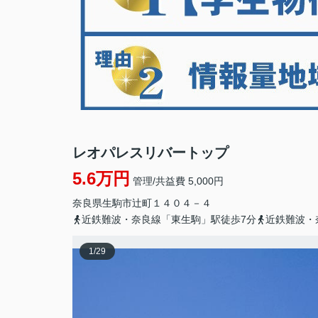
レオパレスリバートップ
5.6万円
管理/共益費 5,000円
奈良県
生駒市
辻町
１４０４－４
近鉄難波・奈良線「東生駒」駅徒歩7分
近鉄難波・
1
/
29