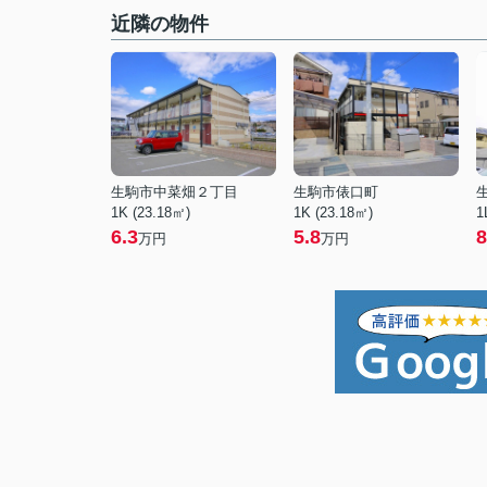
近隣の物件
生駒市中菜畑２丁目
生駒市俵口町
1K (23.18㎡)
1K (23.18㎡)
1
6.3
5.8
8
万円
万円