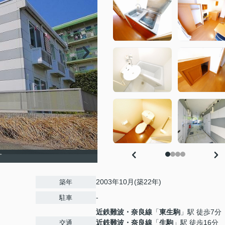
す
2003年10月(築22年)
築年
-
駐車
近鉄難波・奈良線
「
東生駒
」駅 徒歩7分
近鉄難波・奈良線
「
生駒
」駅 徒歩16分
交通