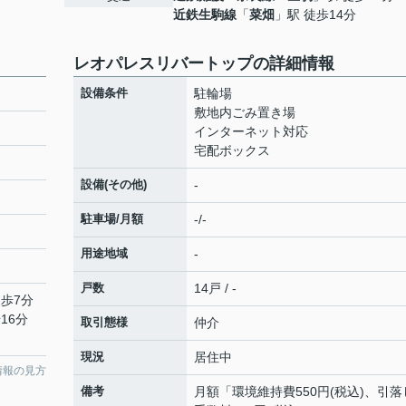
近鉄生駒線
「
菜畑
」駅 徒歩14分
レオパレスリバートップの詳細情報
設備条件
駐輪場
敷地内ごみ置き場
インターネット対応
宅配ボックス
設備(その他)
-
駐車場/月額
-/-
用途地域
-
戸数
14戸 / -
徒歩7分
16分
取引態様
仲介
現況
居住中
情報の見方
備考
月額「環境維持費550円(税込)、引落