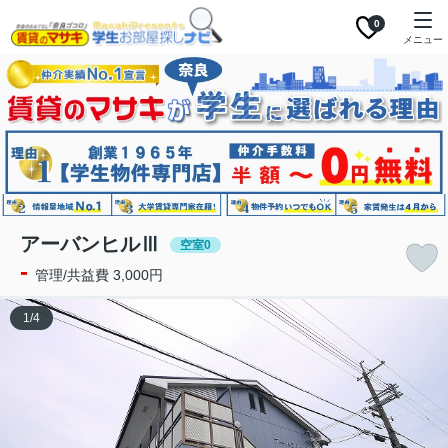
0
メニュー
アーバンヒルⅢ
空室0
-
管理/共益費 3,000円
1
/
4