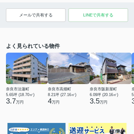
メールで共有する
LINEで共有する
よく見られている物件
奈良市法蓮町
奈良市高畑町
奈良市阪新屋町
5.65坪 (18.70㎡)
8.21坪 (27.16㎡)
6.09坪 (20.16㎡)
5
3.7
4
3.5
万円
万円
万円