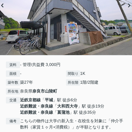
- 管理/共益費 3,000円
賃料
-
1K
面積
間取り
築27年
1階/2階建
築年数
所在階
奈良県
奈良市
山陵町
所在地
近鉄京都線
「
平城
」駅 徒歩6分
交通
近鉄難波・奈良線
「
大和西大寺
」駅 徒歩19分
近鉄難波・奈良線
「
菖蒲池
」駅 徒歩35分
こちらの物件は大学の新入生・在校生を対象に「仲介手
備考
数料（家賃１ヶ月+消費税）」が半額となります。