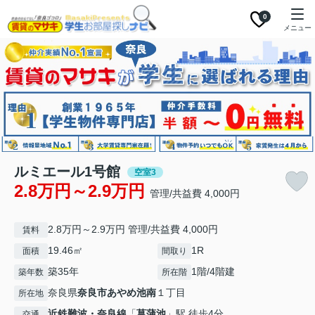
0
メニュー
ルミエール1号館
空室3
2.8万円～2.9万円
管理/共益費 4,000円
2.8万円～2.9万円 管理/共益費 4,000円
賃料
19.46㎡
1R
面積
間取り
築35年
1階/4階建
築年数
所在階
奈良県
奈良市
あやめ池南
１丁目
所在地
近鉄難波・奈良線
「
菖蒲池
」駅 徒歩4分
交通