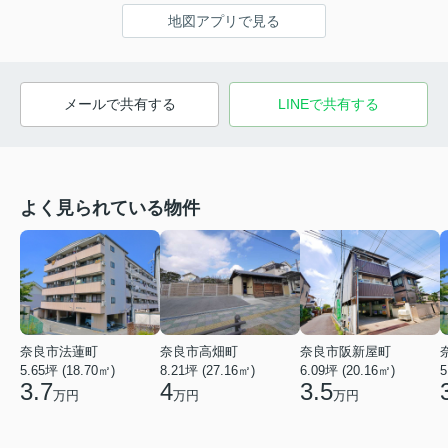
地図アプリで見る
メールで共有する
LINEで共有する
よく見られている物件
奈良市法蓮町
奈良市高畑町
奈良市阪新屋町
5.65坪 (18.70㎡)
8.21坪 (27.16㎡)
6.09坪 (20.16㎡)
5
3.7
4
3.5
万円
万円
万円