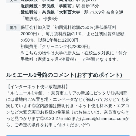
近鉄難波・奈良線
「
学園前
」駅 徒歩15分
近鉄難波・奈良線
「
大和西大寺
」駅 バス9分 奈良交通
「蛙股池」 停歩4分
保証会社加入要「初回賃料総額の50％(最低保証料
備考
20000円）、毎月賃料総額の1％、または初回賃料総額
の50％、以降1年毎に12000円」
初期費用「クリーニング代22000円」
※こちらの物件は大学の新入生・在校生を対象に「仲介
手数料（家賃１ヶ月+消費税）」が半額となります。
ルミエール1号館のコメント(おすすめポイント)
【インターネット使い放題無料】
「ルミエール1号館」：奈良市エリアの新居にピッタリ◎共用部
には敷地内ごみ置き場・エレベータなどが備わっておりとても充
実しています◎室内設備は照明付き・ネット使用料不要・エアコ
ンなど大変充実◎お客様の希望通りのお住まいは、奈良市ならき
っと見つかります◎0120-275-553またはama@chinmasa.comか
ら、ご希望の条件をお申し付けください(^^)