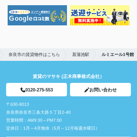
奈良市の賃貸物件はこちら
菖蒲池駅
ルミエール1号館
賃貸のマサキ (正木商事株式会社）
0120-275-553
お問い合わせ
〒630-8013
奈良県奈良市三条大路５丁目2-40
営業時間：
AM9:30～PM7:00
定休日：
1月～4月無休（5月～12月毎週水曜日）