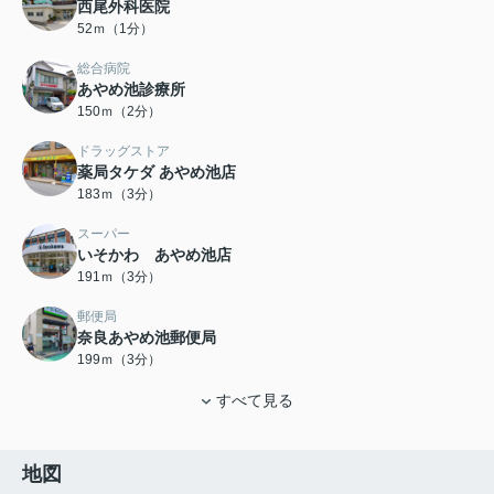
西尾外科医院
52ｍ（1分）
総合病院
あやめ池診療所
150ｍ（2分）
ドラッグストア
薬局タケダ あやめ池店
183ｍ（3分）
スーパー
いそかわ あやめ池店
191ｍ（3分）
郵便局
奈良あやめ池郵便局
199ｍ（3分）
すべて見る
地図