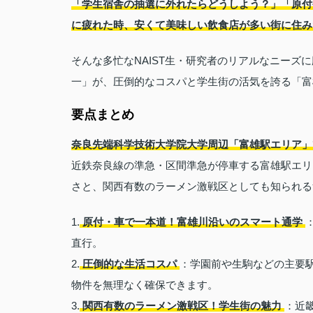
「学生宿舎の抽選に外れたらどうしよう？」「原付
に疲れた時、安くて美味しい飲食店が多い街に住み
そんな多忙なNAIST生・研究者のリアルなニー
一」が、圧倒的なコスパと学生街の活気を誇る「富
要点まとめ
奈良先端科学技術大学院大学周辺「富雄駅エリア」
近鉄奈良線の準急・区間準急が停車する富雄駅エリ
さと、関西有数のラーメン激戦区としても知られる
1.
原付・車で一本道！富雄川沿いのスマート通学
直行。
2.
圧倒的な生活コスパ
：学園前や生駒などの主要
物件を無理なく確保できます。
3.
関西有数のラーメン激戦区！学生街の魅力
：近