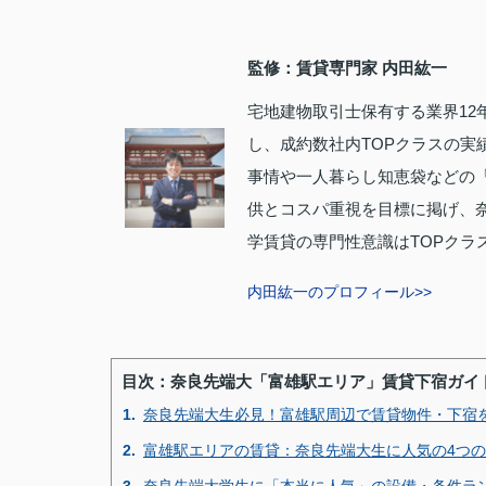
監修：賃貸専門家 内田紘一
宅地建物取引士保有する業界12
し、成約数社内TOPクラスの実
事情や一人暮らし知恵袋などの
供とコスパ重視を目標に掲げ、
学賃貸の専門性意識はTOPクラ
内田紘一のプロフィール>>
目次：奈良先端大「富雄駅エリア」賃貸下宿ガイ
1.
奈良先端大生必見！富雄駅周辺で賃貸物件・下宿
2.
富雄駅エリアの賃貸：奈良先端大生に人気の4つ