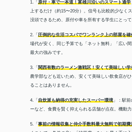
1.「
原付・車で一本道！富雄川沿いのスマート通学
上するだけ（約15〜20分）。信号も比較的少な
没頭できるため、原付や車を所有する学生にとって
2.「
圧倒的な生活コスパでワンランク上の部屋を確
場代が安く、同じ予算でも「ネット無料」「広い間
最大の強みです。
3.「
関西有数のラーメン激戦区！安くて美味しい学
農学部なども近いため、安くて美味しい飲食店がひ
ることはありません。
4.「
自炊派も納得の充実したスーパー環境
」：駅前
ーなど、食費を賢く抑えられる店舗が点在。機動力
5.「
事前の情報収集と仲介手数料最大無料で初期費