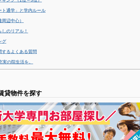
キング（1位～5位）
ート通学」と学内ルール
雄周辺中心）
らしのリアル！
ング
関するよくある質問
充実の院生活を。
賃貸物件を探す