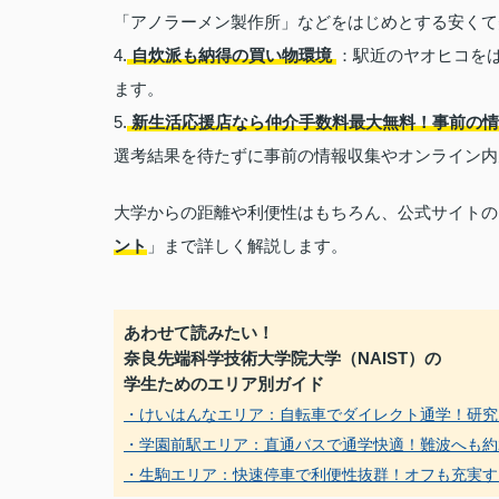
「アノラーメン製作所」などをはじめとする安くて
4.
自炊派も納得の買い物環境
：駅近のヤオヒコを
ます。
5.
新生活応援店なら仲介手数料最大無料！事前の
選考結果を待たずに事前の情報収集やオンライン内
大学からの距離や利便性はもちろん、公式サイトの
ント
」まで詳しく解説します。
あわせて読みたい！
奈良先端科学技術大学院大学（NAIST）の
学生ためのエリア別ガイド
・けいはんなエリア：自転車でダイレクト通学！研究
・学園前駅エリア：直通バスで通学快適！難波へも約
・生駒エリア：快速停車で利便性抜群！オフも充実す