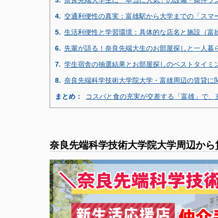
3.
奈良先端大学生に「本当に人気」の設備・条件ラン
4.
交通利便性の真実：富雄駅から大学までの「スマ
5.
生活利便性と学習環境：具体的な店名と施設（富
6.
先輩が語る！奈良先端大生のお部屋探しと一人暮
7.
学生宿舎の抽選結果とお部屋探しのベストタイミ
8.
奈良先端科学技術大学院大学・富雄周辺の賃貸に
まとめ：
コスパと食の充実が交差する「富雄」で、
奈良先端科学技術大学院大学周辺から