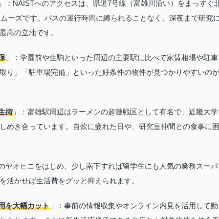
」：NAISTへのアクセスは、県道7号線（富雄川沿い）をまっすぐ
くスムーズです。バスの運行時間に縛られることなく、深夜まで研究
最高の立地です。
保
」：学園前や生駒といった周辺の主要駅に比べて家賃相場や駐車
取り」「駐車場完備」といった好条件の物件が見つかりやすいの
生街
」：富雄駅周辺はラーメンの超激戦区として有名で、近畿大学
しめき合っています。自炊に疲れた日や、研究室仲間との食事に
のヤオヒコをはじめ、少し南下すれば留学生にも人気の業務スーパ
を活かせば生活費をグッと抑えられます。
用を大幅カット
」：事前の情報収集やオンライン内見を活用して動