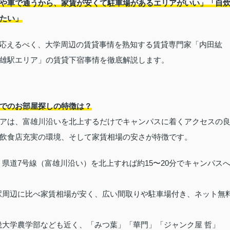
や車で通うから、家賃が安くて駐車場があるエリアがいい」「自
たい」
ズに応えるべく、大学周辺の賃貸事情を熟知する賃貸専門家「内田紘
雄駅エリア」の賃貸下宿事情を徹底解説します。
でのお部屋探しの特徴は？
アは、富雄川沿いを北上するだけでキャンパスに着くアクセスの
飲食店充実の環境、そして家賃相場の安さが特徴です。
：県道7号線（富雄川沿い）を北上すれば約15〜20分でキャンパス
駅周辺に比べ家賃相場が安く、広い間取りや駐車場付き、ネット無
畿大学農学部なども近く、「みつ葉」「華門」「ジャンク屋 哲」