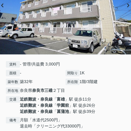
- 管理/共益費 3,000円
賃料
-
1K
面積
間取り
築32年
1階/3階建
築年数
所在階
奈良県
奈良市
三碓
２丁目
所在地
近鉄難波・奈良線
「
富雄
」駅 徒歩11分
交通
近鉄難波・奈良線
「
学園前
」駅 徒歩26分
近鉄難波・奈良線
「
菖蒲池
」駅 徒歩39分
月額「水道代2500円」
備考
退去時「クリーニング代33000円」