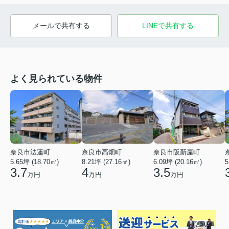
メールで共有する
LINEで共有する
よく見られている物件
奈良市法蓮町
奈良市高畑町
奈良市阪新屋町
5.65坪 (18.70㎡)
8.21坪 (27.16㎡)
6.09坪 (20.16㎡)
5
3.7
4
3.5
万円
万円
万円