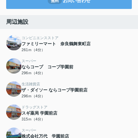
お問い合わせ
無料
周辺施設
コンビニエンスストア
ファミリーマート 奈良鶴舞東町店
261ｍ（4分）
スーパー
ならコープ コープ学園前
296ｍ（4分）
生活雑貨店
ザ・ダイソー ならコープ学園前店
296ｍ（4分）
ドラッグストア
スギ薬局 学園前店
315ｍ（4分）
スーパー
株式会社万代 学園前店