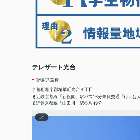
テレザート光台
-
管理/共益費 -
京都府
相楽郡精華町
光台
４丁目
近鉄京都線「新祝園」駅バス16分奈良交通「けいは
近鉄京都線「山田川」駅徒歩49分
1
/
5