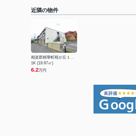
近隣の物件
相楽郡精華町桜が丘１丁目
1K (19.87㎡)
6.2
万円