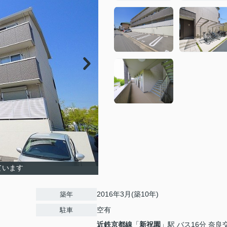
ています
2016年3月(築10年)
築年
空有
駐車
近鉄京都線
「
新祝園
」駅 バス16分 奈良