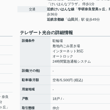
「けいはんなプラザ」 停歩1分
近鉄けいはんな線
「
学研奈良登美ヶ丘
」
交通
歩36分
近鉄京都線
「
山田川
」駅 徒歩49分
テレザート光台の詳細情報
設備条件
駐輪場
敷地内ごみ置き場
インターネット対応
オートロック
24時間緊急通報システム
設備(その他)
-
駐車場/月額
空有/5,500円 (税込)
用途地域
-
分 奈良
戸数
18戸 / -
分
ヶ丘
」
取引態様
仲介