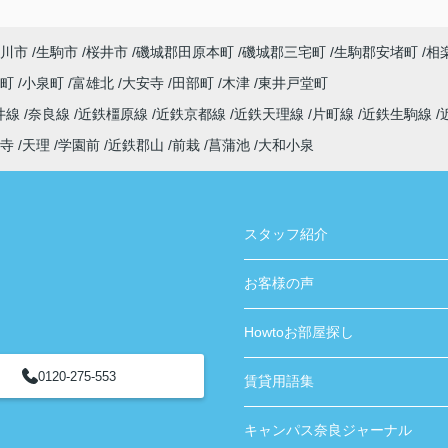
川市
生駒市
桜井市
磯城郡田原本町
磯城郡三宅町
生駒郡安堵町
相
寺町
小泉町
富雄北
大安寺
田部町
木津
東井戸堂町
井線
奈良線
近鉄橿原線
近鉄京都線
近鉄天理線
片町線
近鉄生駒線
寺
天理
学園前
近鉄郡山
前栽
菖蒲池
大和小泉
スタッフ紹介
お客様の声
Howtoお部屋探し
0120-275-553
賃貸用語集
キャンパス奈良ジャーナル