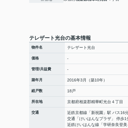
テレザート光台の基本情報
物件名
テレザート光台
価格
-
管理/共益費
-
築年月
2016年3月（築10年）
総戸数
18戸
所在地
京都府
相楽郡精華町
光台
４丁目
交通
近鉄京都線
「
新祝園
」駅 バス16
交通「けいはんなプラザ」 停歩1
近鉄けいはんな線
「
学研奈良登美