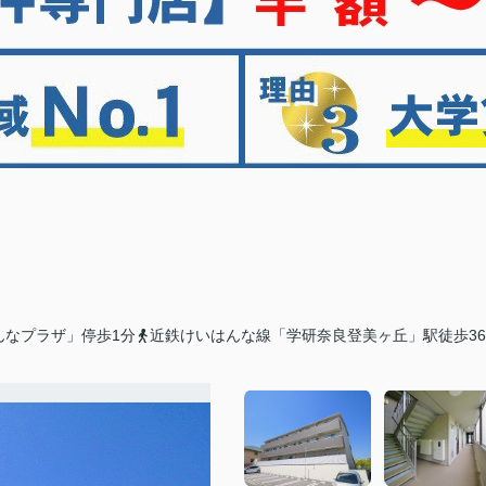
んなプラザ」停歩1分
近鉄けいはんな線「学研奈良登美ヶ丘」駅徒歩3