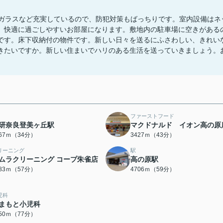
犯ガラスなど充実しているので、防犯対策もばっちりです。室内設備はネ
、快適に過ごしやすいお部屋になります。敷地内の駐車場に空きがある
です。床下収納付の物件です。新しい日々を送るにふさわしい、きれい
きたいですか。新しい住まいでハリのある生活を送っていきましょう。
ファーストフード
研奈良登美ヶ丘駅
マクドナルド イオン高の原
667ｍ（34分）
3427ｍ（43分）
リーニング
駅
ムラクリーニング コープ朱雀店
高の原駅
483ｍ（57分）
4706ｍ（59分）
児科
まもと小児科
150ｍ（77分）