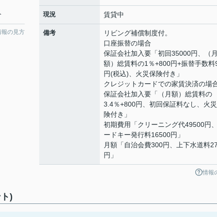
分
現況
賃貸中
情報の見方
備考
リビング補償制度付。
口座振替の場合
保証会社加入要「初回35000円、（
額）総賃料の1％+800円+振替手数料
円(税込)、火災保険付き」
クレジットカードでの家賃決済の場
保証会社加入要「（月額）総賃料の
3.4％+800円、初回保証料なし、火
険付き」
初期費用「クリーニング代49500円
ードキー発行料16500円」
月額「自治会費300円、上下水道料27
円」
情報
ト)