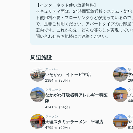
【インターネット使い放題無料】
セキュリティ面は、24時間緊急通報システム・防
ト使用料不要・フローリングなどが揃っているので
で、是非ご利用ください。アパートタイプのお部屋
室内です。これから先、どんな暮らしを実現してい
問い合わせもお気軽にご連絡ください。
周辺施設
スーパー
駅
いそかわ イトーピア店
学
2384ｍ（30分）
2
クリニック
ク
なかがわ呼吸器科アレルギー科医
ノ
院
4
4241ｍ（54分）
ラーメン
小
天理スタミナラーメン 平城店
や
4765ｍ（60分）
6