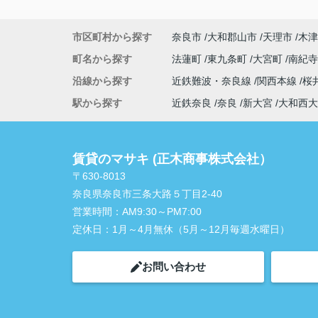
市区町村から探す
奈良市
大和郡山市
天理市
木津
町名から探す
法蓮町
東九条町
大宮町
南紀
沿線から探す
近鉄難波・奈良線
関西本線
桜
駅から探す
近鉄奈良
奈良
新大宮
大和西大
賃貸のマサキ (正木商事株式会社）
〒630-8013
奈良県奈良市三条大路５丁目2-40
営業時間：
AM9:30～PM7:00
定休日：
1月～4月無休（5月～12月毎週水曜日）
お問い合わせ