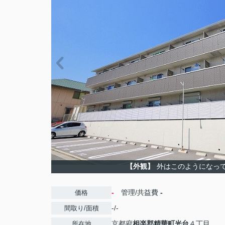
【外観】
外はこのようになっ
-
管理/共益費
-
価格
-/-
間取り/面積
京都府
相楽郡精華町
光台
４丁目
所在地