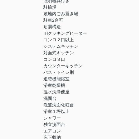
照明器具付き
駐輪場
敷地内ごみ置き場
駐車2台可
耐震構造
IHクッキングヒーター
コンロ２口以上
システムキッチン
対面式キッチン
コンロ３口
カウンターキッチン
バス・トイレ別
追焚機能浴室
浴室乾燥機
温水洗浄便座
洗面台
洗髪洗面化粧台
浴室１坪以上
シャワー
独立洗面台
エアコン
床下収納