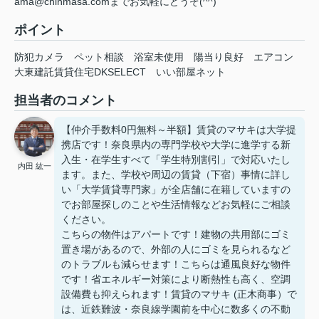
ama@chinmasa.comまでお気軽にどうぞ(^^)
ポイント
防犯カメラ
ペット相談
浴室未使用
陽当り良好
エアコン
大東建託賃貸住宅DKSELECT
いい部屋ネット
担当者のコメント
【仲介手数料0円無料～半額】賃貸のマサキは大学提
携店です！奈良県内の専門学校や大学に進学する新
入生・在学生すべて「学生特別割引」で対応いたし
内田 紘一
ます。また、学校や周辺の賃貸（下宿）事情に詳し
い「大学賃貸専門家」が全店舗に在籍していますの
でお部屋探しのことや生活情報などお気軽にご相談
ください。
こちらの物件はアパートです！建物の共用部にゴミ
置き場があるので、外部の人にゴミを見られるなど
のトラブルも減らせます！こちらは通風良好な物件
です！省エネルギー対策により断熱性も高く、空調
設備費も抑えられます！賃貸のマサキ (正木商事）で
は、近鉄難波・奈良線学園前を中心に数多くの不動