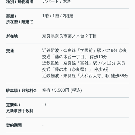
アパート / 木造
種別 / 建物構造
1階 / 1階 / 2階建
部屋 /
所在階 / 階建て
奈良県
奈良市
藤ノ木台
２丁目
所在地
近鉄難波・奈良線
「
学園前
」駅 バス8分 奈良
交通
交通「藤の木台一丁目」 停歩10分
近鉄難波・奈良線
「
富雄
」駅 バス12分 奈良
交通「藤の木（奈良県）」 停歩9分
近鉄難波・奈良線
「
大和西大寺
」駅 徒歩58分
空有 / 5,500円 (税込)
駐車場 / 月額料金
- / -
更新料 /
更新事務手数料
-
契約期間