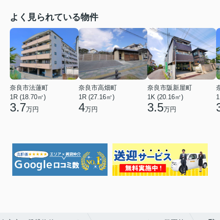
よく見られている物件
奈良市法蓮町
奈良市高畑町
奈良市阪新屋町
1R (18.70㎡)
1R (27.16㎡)
1K (20.16㎡)
1
3.7
4
3.5
万円
万円
万円