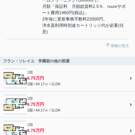
月額「保証料 月額総賃料2.5％、ruumサポ
ート費用1980円(税込)」
2年毎に更新事務手数料22000円。
浄水器利用時別途カートリッジ代が必要(任
意)
情報の見方
フラン・ソレイユ 学園前の他の部屋
1階
6.75万円
1階 / 44.17㎡ / 1LDK
1階
6.75万円
1階 / 44.17㎡ / 1LDK
1階
6.75万円