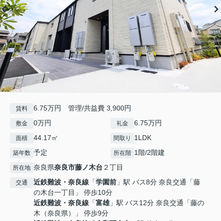
6.75万円 管理/共益費 3,900円
賃料
0万円
6.75万円
敷金
礼金
44.17㎡
1LDK
面積
間取り
予定
1階/2階建
築年数
所在階
奈良県
奈良市
藤ノ木台
２丁目
所在地
近鉄難波・奈良線
「
学園前
」駅 バス8分 奈良交通「藤
交通
の木台一丁目」 停歩10分
近鉄難波・奈良線
「
富雄
」駅 バス12分 奈良交通「藤の
木（奈良県）」 停歩9分