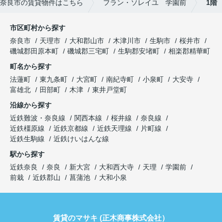
奈良市の賃貸物件はこちら
フラン・ソレイユ 学園前
1階
市区町村から探す
奈良市
天理市
大和郡山市
木津川市
生駒市
桜井市
磯城郡田原本町
磯城郡三宅町
生駒郡安堵町
相楽郡精華町
町名から探す
法蓮町
東九条町
大宮町
南紀寺町
小泉町
大安寺
富雄北
田部町
木津
東井戸堂町
沿線から探す
近鉄難波・奈良線
関西本線
桜井線
奈良線
近鉄橿原線
近鉄京都線
近鉄天理線
片町線
近鉄生駒線
近鉄けいはんな線
駅から探す
近鉄奈良
奈良
新大宮
大和西大寺
天理
学園前
前栽
近鉄郡山
菖蒲池
大和小泉
賃貸のマサキ (正木商事株式会社）