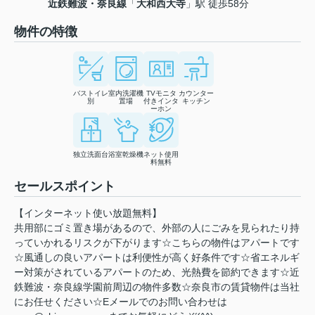
近鉄難波・奈良線
「
大和西大寺
」駅 徒歩58分
物件の特徴
バストイレ
室内洗濯機
TVモニタ
カウンター
別
置場
付きインタ
キッチン
ーホン
独立洗面台
浴室乾燥機
ネット使用
料無料
セールスポイント
【インターネット使い放題無料】
共用部にゴミ置き場があるので、外部の人にごみを見られたり持
っていかれるリスクが下がります☆こちらの物件はアパートです
☆風通しの良いアパートは利便性が高く好条件です☆省エネルギ
ー対策がされているアパートのため、光熱費を節約できます☆近
鉄難波・奈良線学園前周辺の物件多数☆奈良市の賃貸物件は当社
にお任せください☆Eメールでのお問い合わせは