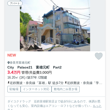
アパート
NEW
奈良市富雄元町
City Palace21 富雄元町 Part2
3.4
万円
管理/共益費3,000円
16.20㎡ (1K) /築37年 /2階建
近鉄難波・奈良線「富雄」駅 徒歩7分
近鉄難波・奈良線「学園前」駅 徒歩19分
駐輪場
インターネット対応
敷地内ごみ置き場
ダイコクドラッグ 近鉄富雄駅前店まで徒歩5分にあるので、体調が悪
くなっても安心。室内設備はエアコン・ロフトなどが揃ってい...
もっと