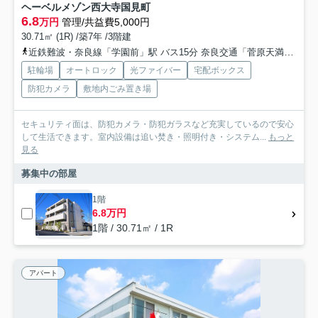
ヘーベルメゾン西大寺国見町
6.8
万円
管理/共益費5,000円
30.71㎡ (1R) /築7年 /3階建
近鉄難波・奈良線「学園前」駅 バス15分 奈良交通「菅原天満宮（奈良県）」 停歩12分
駐輪場
オートロック
光ファイバー
宅配ボックス
防犯カメラ
敷地内ごみ置き場
セキュリティ面は、防犯カメラ・防犯ガラスなど充実しているので安心
して生活できます。室内設備は追い焚き・照明付き・システム...
もっと
見る
募集中の部屋
1階
6.8万円
1階 / 30.71㎡ / 1R
アパート