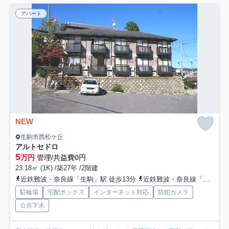
アパート
NEW
生駒市西松ケ丘
アルトセドロ
5
万円
管理/共益費0円
23.18㎡ (1K) /築27年 /2階建
近鉄難波・奈良線「生駒」駅 徒歩13分
近鉄難波・奈良線「東生駒」駅 徒歩28分
駐輪場
宅配ボックス
インターネット対応
防犯カメラ
公共下水