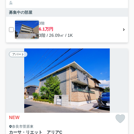
る
募集中の部屋
3階
6.1万円
3階 / 26.09㎡ / 1K
アパート
NEW
奈良市菅原東
カーサ・リエット アリアC