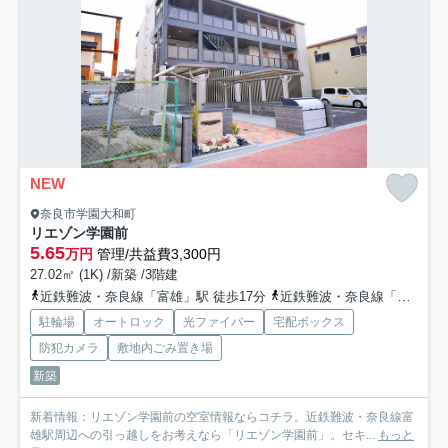
NEW
奈良市学園大和町
リエゾン学園前
5.65
万円
管理/共益費3,300円
27.02㎡ (1K) /新築 /3階建
近鉄難波・奈良線「富雄」駅 徒歩17分
近鉄難波・奈良線「学園前」駅 バス7分 奈良交通「学園大和町四丁目」 停歩2分
駐輪場
オートロック
光ファイバー
宅配ボックス
防犯カメラ
敷地内ごみ置き場
新築
新着情報：リエゾン学園前の空室情報ならコチラ。近鉄難波・奈良線富
雄駅周辺への引っ越しをお考えなら「リエゾン学園前」。セキ...
もっと