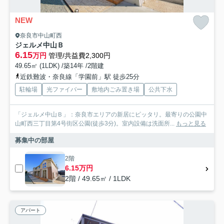
NEW
奈良市中山町西
ジェルメ中山Ｂ
6.15
万円
管理/共益費2,300円
49.65㎡ (1LDK) /築14年 /2階建
近鉄難波・奈良線「学園前」駅 徒歩25分
駐輪場
光ファイバー
敷地内ごみ置き場
公共下水
「ジェルメ中山Ｂ」：奈良市エリアの新居にピッタリ。最寄りの公園中
山町西三丁目第4号街区公園(徒歩3分)。室内設備は洗面所...
もっと見る
募集中の部屋
2階
6.15万円
2階 / 49.65㎡ / 1LDK
アパート