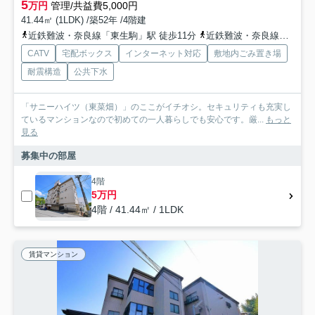
5
万円
管理/共益費5,000円
41.44㎡ (1LDK) /築52年 /4階建
近鉄難波・奈良線「東生駒」駅 徒歩11分
近鉄難波・奈良線「生駒」駅 徒歩26分
CATV
宅配ボックス
インターネット対応
敷地内ごみ置き場
耐震構造
公共下水
「サニーハイツ（東菜畑）」のここがイチオシ。セキュリティも充実し
ているマンションなので初めての一人暮らしでも安心です。厳...
もっと
見る
募集中の部屋
4階
5万円
4階 / 41.44㎡ / 1LDK
賃貸マンション