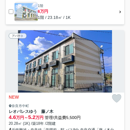
1階
6万円
1階 / 23.18㎡ / 1K
アパート
NEW
奈良市中町
レオパレスゆう 藤ノ木
4.6
5.2
万円～
万円
管理/共益費5,500円
20.28㎡ (1K) /築18年 /2階建
近鉄難波・奈良線「学園前」駅 バス8分 奈良交通「藤ノ木台１丁目」 停歩10分