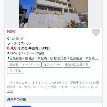
NEW
生駒市辻町
ラ・ルミエール
6.4
万円
管理/共益費3,500円
30.42㎡ (1K) /築3年 /3階建
近鉄難波・奈良線「東生駒」駅 徒歩11分
近鉄難波・奈良線「生駒」駅 徒歩23分
駐輪場
オートロック
光ファイバー
敷地内ごみ置き場
公共下水
「ラ・ルミエール（辻町）」のここがイチオシ。室内設備はネット使用
料不要・追い焚き・エアコンなどが揃っており、とても充実し...
もっと
見る
募集中の部屋