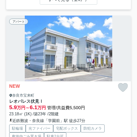
アパート
NEW
奈良市宝来町
レオパレス伏見Ⅰ
5.9
6.1
万円～
万円
管理/共益費5,500円
23.18㎡ (1K) /築23年 /2階建
近鉄難波・奈良線「学園前」駅 徒歩27分
駐輪場
光ファイバー
宅配ボックス
防犯カメラ
敷地内ごみ置き場
駐車2台可