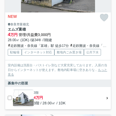
NEW
奈良市富雄北
エムズ富雄
4
万円
管理/共益費3,000円
28.00㎡ (1DK) /築34年 /3階建
近鉄難波・奈良線「富雄」駅 徒歩17分
近鉄難波・奈良線「学園前」駅 徒歩21分
駐輪場
インターネット対応
敷地内ごみ置き場
公共下水
室内設備は洗面台・バストイレ別など大変充実しております。入居の当
日からインターネットが使えます。敷地内駐車場に空きありな...
もっと
見る
募集中の部屋
3階
4万円
3階 / 28.00㎡ / 1DK