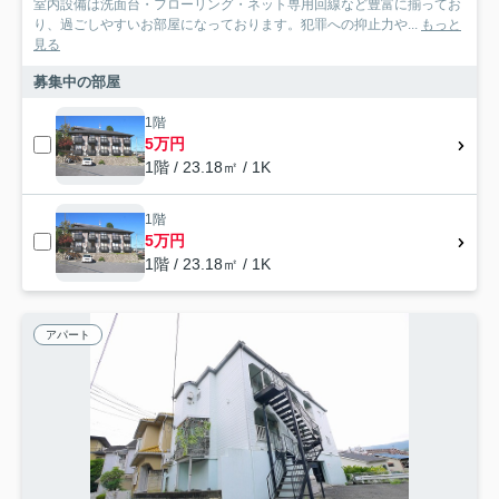
室内設備は洗面台・フローリング・ネット専用回線など豊富に揃ってお
り、過ごしやすいお部屋になっております。犯罪への抑止力や...
もっと
見る
募集中の部屋
1階
5万円
1階 / 23.18㎡ / 1K
1階
5万円
1階 / 23.18㎡ / 1K
アパート