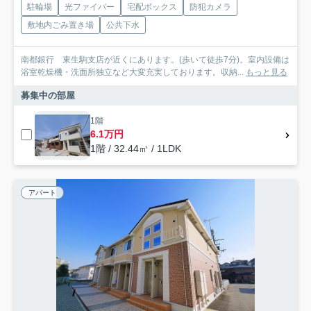
駐輪場
光ファイバー
宅配ボックス
防犯カメラ
敷地内ごみ置き場
公共下水
南都銀行 東生駒支店が近くにあります。(歩いて徒歩7分)。室内設備は
浴室乾燥機・洗面所独立など大変充実しております。収納...
もっと見る
募集中の部屋
1階
6.1万円
1階 / 32.44㎡ / 1LDK
アパート