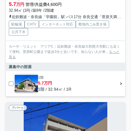
5.7
万円
管理/共益費4,600円
32.94㎡ (1R) /築8年 /2階建
近鉄難波・奈良線「学園前」駅 バス17分 奈良交通「菅原天満宮（奈良県）」 停歩4分
駐輪場
CATV
インターネット対応
敷地内ごみ置き場
公共下水
カーサ・リエット アリアC：近鉄難波・奈良線大和西大寺駅にも近く
て便利。菅原町公園まで徒歩3分と近いです。知らない人が来...
もっと
見る
募集中の部屋
1階
5.7万円
1階 / 32.94㎡ / 1R
アパート