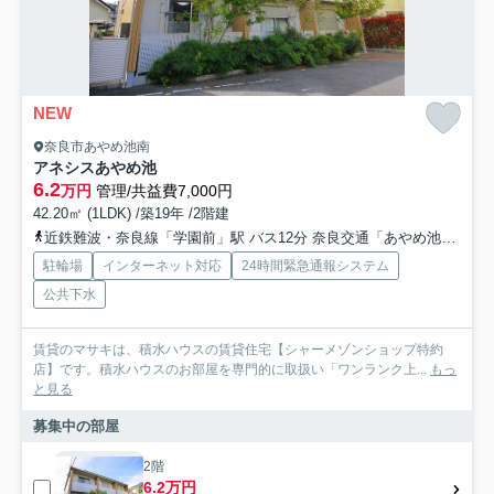
NEW
奈良市あやめ池南
アネシスあやめ池
6.2
万円
管理/共益費7,000円
42.20㎡ (1LDK) /築19年 /2階建
近鉄難波・奈良線「学園前」駅 バス12分 奈良交通「あやめ池南六丁目」 停歩6分
駐輪場
インターネット対応
24時間緊急通報システム
公共下水
賃貸のマサキは、積水ハウスの賃貸住宅【シャーメゾンショップ特約
店】です。積水ハウスのお部屋を専門的に取扱い「ワンランク上...
もっ
と見る
募集中の部屋
2階
6.2万円