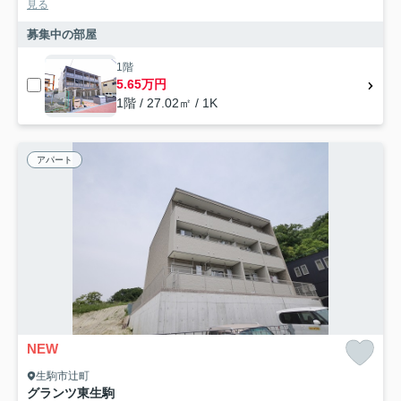
見る
募集中の部屋
1階
5.65万円
1階 / 27.02㎡ / 1K
アパート
NEW
生駒市辻町
グランツ東生駒