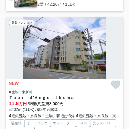
2階 / 42.20㎡ / 1LDK
賃貸マンション
NEW
生駒市東新町
Ｔｏｕｒ ｄ’Ａｎｇｅ Ｉｋｏｍａ
11.8
万円
管理/共益費8,000円
52.02㎡ (1LDK) /築3年 /6階建
近鉄難波・奈良線「生駒」駅 徒歩3分
近鉄難波・奈良線「東生駒」駅 徒歩13分
駐輪場
オートロック
エレベーター
CATV
光ファイバー