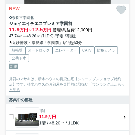
NEW
奈良市学園北
ジェイエイチエスプレミア学園前
11.9
12.5
万円～
万円
管理/共益費12,000円
47.74㎡～48.26㎡ (1LDK) /予定 /3階建
近鉄難波・奈良線「学園前」駅 徒歩3分
駐輪場
オートロック
エレベーター
CATV
防犯カメラ
公共下水
新築
賃貸のマサキは、積水ハウスの賃貸住宅【シャーメゾンショップ特約
店】です。積水ハウスのお部屋を専門的に取扱い「ワンランク上...
もっ
と見る
募集中の部屋
1階
11.9万円
1階 / 48.26㎡ / 1LDK