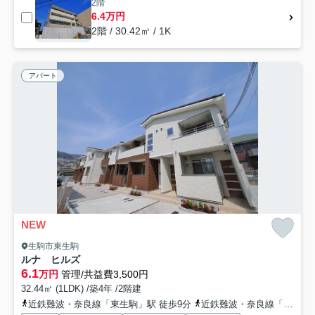
2階
6.4万円
2階 / 30.42㎡ / 1K
アパート
NEW
生駒市東生駒
ルナ ヒルズ
6.1
万円
管理/共益費3,500円
32.44㎡ (1LDK) /築4年 /2階建
近鉄難波・奈良線「東生駒」駅 徒歩9分
近鉄難波・奈良線「生駒」駅 徒歩18分