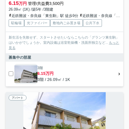
6.15
万円
管理/共益費3,500円
26.09㎡ (1K) /築5年 /3階建
近鉄難波・奈良線「東生駒」駅 徒歩9分
近鉄難波・奈良線「生駒」駅 徒歩23分
駐輪場
光ファイバー
敷地内ごみ置き場
公共下水
新生活を失敗せず、スタートさせたいならこちらの「グランツ東生駒」
はいかがでしょうか。室内設備は浴室乾燥機・洗面所独立など...
もっと
見る
募集中の部屋
3階
6.15万円
3階 / 26.09㎡ / 1K
アパート