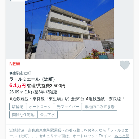
NEW
生駒市辻町
ラ・ルミエール（辻町）
6.1
万円
管理/共益費3,500円
26.09㎡ (1K) /築3年 /3階建
近鉄難波・奈良線「東生駒」駅 徒歩9分
近鉄難波・奈良線「生駒」駅 徒歩18分
駐輪場
オートロック
光ファイバー
敷地内ごみ置き場
閑静な住宅地
公共下水
近鉄難波・奈良線東生駒駅周辺への引っ越しをお考えなら「ラ・ルミエ
ール（辻町）」。セキュリティ面は、オートロック・TVイン...
もっと見