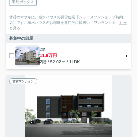
宅配ボックス
賃貸のマサキは、積水ハウスの賃貸住宅【シャーメゾンショップ特約
店】です。積水ハウスのお部屋を専門的に取扱い「ワンランク上...
もっ
と見る
募集中の部屋
2階
11.8万円
2階 / 52.02㎡ / 1LDK
賃貸マンション