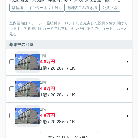
駐輪場
インターネット対応
敷地内ごみ置き場
公共下水
室内設備はエアコン・照明付き・ロフトなど充実した設備を備え付けて
います。初期費用をカードでお支払いいただけるので、カード...
もっと
見る
募集中の部屋
1階
4.6万円
1階 / 20.28㎡ / 1K
1階
4.9万円
1階 / 20.28㎡ / 1K
2階
4.6万円
2階 / 20.28㎡ / 1K
すべて見る（全5戸）