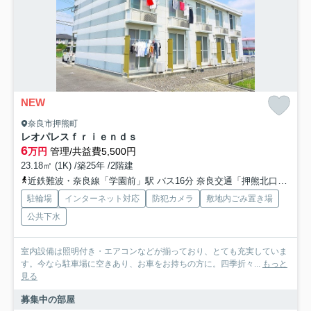
NEW
奈良市押熊町
レオパレスｆｒｉｅｎｄｓ
6
万円
管理/共益費5,500円
23.18㎡ (1K) /築25年 /2階建
近鉄難波・奈良線「学園前」駅 バス16分 奈良交通「押熊北口」 停歩8分
駐輪場
インターネット対応
防犯カメラ
敷地内ごみ置き場
公共下水
室内設備は照明付き・エアコンなどが揃っており、とても充実していま
す。今なら駐車場に空きあり、お車をお持ちの方に。四季折々...
もっと
見る
募集中の部屋