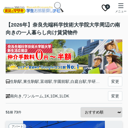
0
メニュー
【2026年】奈良先端科学技術大学院大学周辺の南
向きの一人暮らし向け賃貸物件
生駒駅,東生駒駅,富雄駅,学園前駅,白庭台駅,学研北生駒駅,学研奈良登美ヶ丘駅
変更
南向き,ワンルーム,1K,1DK,1LDK
変更
51
棟
73
件
アパート