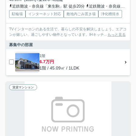
近鉄難波・奈良線「東生駒」駅 徒歩20分
近鉄難波・奈良線「生駒」駅 バス7分 奈良交通「中菜畑二丁目」 停歩4分
駐輪場
インターネット対応
敷地内ごみ置き場
浄化槽排水
TVインターホンのある生活で、暮らしの不安を解決しましょう。エアコ
ンが嬉しい、過ごしやすい物件となっています。IHキッチ...
もっと見る
募集中の部屋
1階
6.7万円
1階 / 45.09㎡ / 1LDK
賃貸マンション