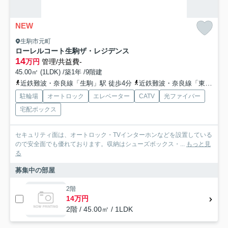
NEW
生駒市元町
ローレルコート生駒ザ・レジデンス
14
万円
管理/共益費-
45.00㎡ (1LDK) /築1年 /9階建
近鉄難波・奈良線「生駒」駅 徒歩4分
近鉄難波・奈良線「東生駒」駅 徒歩15分
駐輪場
オートロック
エレベーター
CATV
光ファイバー
宅配ボックス
セキュリティ面は、オートロック・TVインターホンなどを設置している
ので安全面でも優れております。収納はシューズボックス・...
もっと見
る
募集中の部屋
2階
14万円
2階 / 45.00㎡ / 1LDK