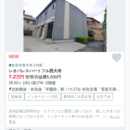
NEW
奈良市西大寺小坊町
レオパレスハートフル西大寺
7.2
万円
管理/共益費5,500円
28.02㎡ (1K) /築17年 /2階建
近鉄難波・奈良線「学園前」駅 バス17分 奈良交通「菅原天満宮（奈良県）」 停歩16分
駐輪場
インターネット対応
敷地内ごみ置き場
公共下水
室内設備は照明付き・エアコンなど豊富に揃っており、過ごしやすいお
部屋になっております。インターネット有りのお住まいで、パ...
もっと
見る