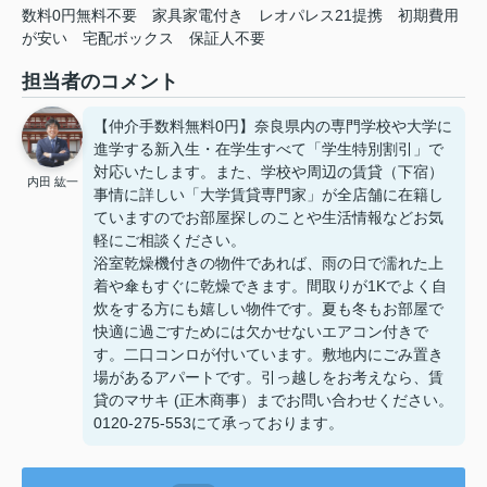
数料0円無料不要
家具家電付き
レオパレス21提携
初期費用
が安い
宅配ボックス
保証人不要
担当者のコメント
【仲介手数料無料0円】奈良県内の専門学校や大学に
進学する新入生・在学生すべて「学生特別割引」で
対応いたします。また、学校や周辺の賃貸（下宿）
内田 紘一
事情に詳しい「大学賃貸専門家」が全店舗に在籍し
ていますのでお部屋探しのことや生活情報などお気
軽にご相談ください。
浴室乾燥機付きの物件であれば、雨の日で濡れた上
着や傘もすぐに乾燥できます。間取りが1Kでよく自
炊をする方にも嬉しい物件です。夏も冬もお部屋で
快適に過ごすためには欠かせないエアコン付きで
す。二口コンロが付いています。敷地内にごみ置き
場があるアパートです。引っ越しをお考えなら、賃
貸のマサキ (正木商事）までお問い合わせください。
0120-275-553にて承っております。