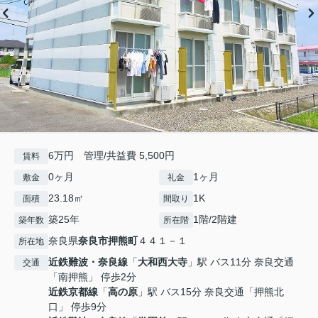
6万円 管理/共益費 5,500円
賃料
0ヶ月
1ヶ月
敷金
礼金
23.18㎡
1K
面積
間取り
築25年
1階/2階建
築年数
所在階
奈良県
奈良市
押熊町
４４１－１
所在地
近鉄難波・奈良線
「
大和西大寺
」駅 バス11分 奈良交通
交通
「南押熊」 停歩2分
近鉄京都線
「
高の原
」駅 バス15分 奈良交通「押熊北
口」 停歩9分