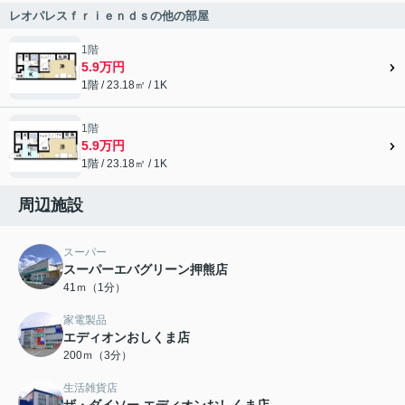
レオパレスｆｒｉｅｎｄｓの他の部屋
1階
5.9万円
1階 / 23.18㎡ / 1K
1階
5.9万円
1階 / 23.18㎡ / 1K
周辺施設
スーパー
スーパーエバグリーン押熊店
41ｍ（1分）
家電製品
エディオンおしくま店
200ｍ（3分）
生活雑貨店
ザ・ダイソー エディオンおしくま店