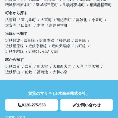
磯城郡田原本町
磯城郡三宅町
生駒郡安堵町
相楽郡精華町
町名から探す
法蓮町
東九条町
大宮町
南紀寺町
富雄北
小泉町
大安寺
田部町
木津
東井戸堂町
沿線から探す
近鉄難波・奈良線
関西本線
桜井線
奈良線
近鉄橿原線
近鉄京都線
近鉄天理線
片町線
近鉄生駒線
近鉄けいはんな線
駅から探す
近鉄奈良
奈良
新大宮
大和西大寺
天理
学園前
近鉄郡山
前栽
菖蒲池
大和小泉
賃貸のマサキ (正木商事株式会社）
0120-275-553
お問い合わせ
〒630-8013