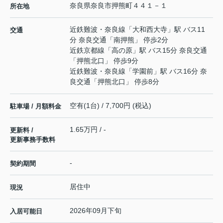
奈良県
奈良市
押熊町
４４１－１
所在地
近鉄難波・奈良線
「
大和西大寺
」駅 バス11
交通
分 奈良交通「南押熊」 停歩2分
近鉄京都線
「
高の原
」駅 バス15分 奈良交通
「押熊北口」 停歩9分
近鉄難波・奈良線
「
学園前
」駅 バス16分 奈
良交通「押熊北口」 停歩8分
空有(1台) / 7,700円 (税込)
駐車場 / 月額料金
1.65万円 / -
更新料 /
更新事務手数料
-
契約期間
居住中
現況
2026年09月下旬
入居可能日