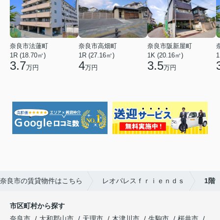
奈良市法蓮町
奈良市高畑町
奈良市阪新屋町
1R (18.70㎡)
1R (27.16㎡)
1K (20.16㎡)
1
3.7
4
3.5
万円
万円
万円
奈良市の賃貸物件はこちら
レオパレスｆｒｉｅｎｄｓ
1階
市区町村から探す
奈良市
大和郡山市
天理市
木津川市
生駒市
桜井市