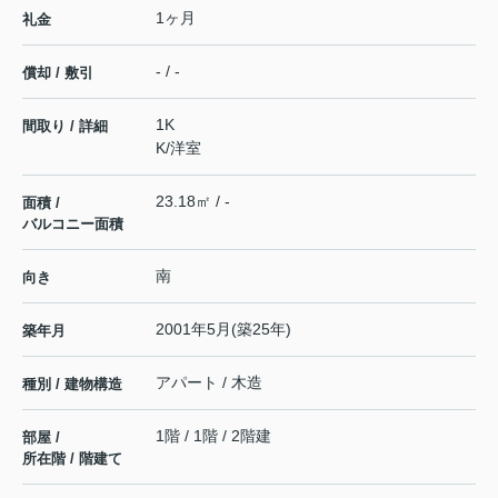
1ヶ月
礼金
- / -
償却 / 敷引
1K
間取り / 詳細
K
/
洋室
23.18㎡ / -
面積 /
バルコニー面積
南
向き
2001年5月(築25年)
築年月
アパート / 木造
種別 / 建物構造
1階 / 1階 / 2階建
部屋 /
所在階 / 階建て