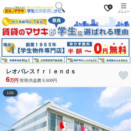
0
メニュー
レオパレスｆｒｉｅｎｄｓ
6
万円
管理/共益費 5,500円
1
/
30