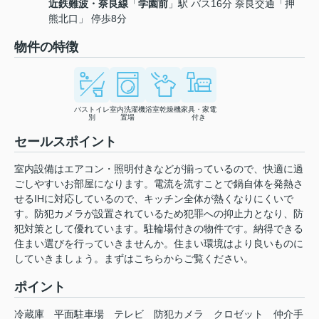
近鉄難波・奈良線
「
学園前
」駅 バス16分 奈良交通「押
熊北口」 停歩8分
物件の特徴
バストイレ
室内洗濯機
浴室乾燥機
家具・家電
別
置場
付き
セールスポイント
室内設備はエアコン・照明付きなどが揃っているので、快適に過
ごしやすいお部屋になります。電流を流すことで鍋自体を発熱さ
せるIHに対応しているので、キッチン全体が熱くなりにくいで
す。防犯カメラが設置されているため犯罪への抑止力となり、防
犯対策として優れています。駐輪場付きの物件です。納得できる
住まい選びを行っていきませんか。住まい環境はより良いものに
していきましょう。まずはこちらからご覧ください。
ポイント
冷蔵庫
平面駐車場
テレビ
防犯カメラ
クロゼット
仲介手