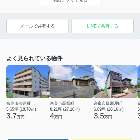
地図アプリで見る
メールで共有する
LINEで共有する
よく見られている物件
奈良市法蓮町
奈良市高畑町
奈良市阪新屋町
5.65坪 (18.70㎡)
8.21坪 (27.16㎡)
6.09坪 (20.16㎡)
5
3.7
4
3.5
万円
万円
万円