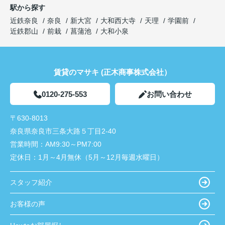
駅から探す
近鉄奈良
奈良
新大宮
大和西大寺
天理
学園前
近鉄郡山
前栽
菖蒲池
大和小泉
賃貸のマサキ (正木商事株式会社）
0120-275-553
お問い合わせ
〒630-8013
奈良県奈良市三条大路５丁目2-40
営業時間：
AM9:30～PM7:00
定休日：
1月～4月無休（5月～12月毎週水曜日）
スタッフ紹介
お客様の声