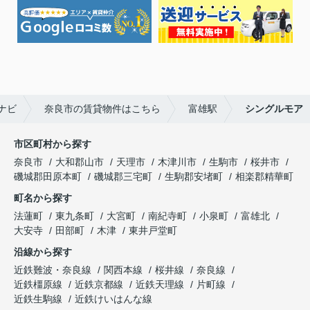
ナビ
奈良市の賃貸物件はこちら
富雄駅
シングルモア
市区町村から探す
奈良市
大和郡山市
天理市
木津川市
生駒市
桜井市
磯城郡田原本町
磯城郡三宅町
生駒郡安堵町
相楽郡精華町
町名から探す
法蓮町
東九条町
大宮町
南紀寺町
小泉町
富雄北
大安寺
田部町
木津
東井戸堂町
沿線から探す
近鉄難波・奈良線
関西本線
桜井線
奈良線
近鉄橿原線
近鉄京都線
近鉄天理線
片町線
近鉄生駒線
近鉄けいはんな線