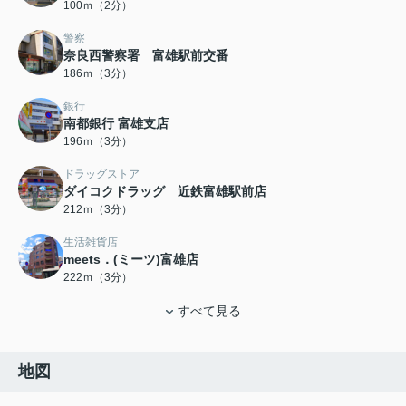
100ｍ（2分）
警察
奈良西警察署 富雄駅前交番
186ｍ（3分）
銀行
南都銀行 富雄支店
196ｍ（3分）
ドラッグストア
ダイコクドラッグ 近鉄富雄駅前店
212ｍ（3分）
生活雑貨店
meets．(ミーツ)富雄店
222ｍ（3分）
すべて見る
地図