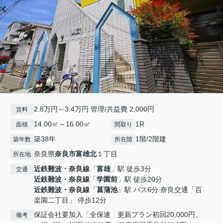
2.8万円～3.4万円 管理/共益費 2,000円
賃料
14.00㎡～16.00㎡
1R
面積
間取り
築38年
1階/2階建
築年数
所在階
奈良県
奈良市
富雄北
１丁目
所在地
近鉄難波・奈良線
「
富雄
」駅 徒歩3分
交通
近鉄難波・奈良線
「
学園前
」駅 徒歩20分
近鉄難波・奈良線
「
菖蒲池
」駅 バス6分 奈良交通「百
楽園二丁目」 停歩12分
保証会社要加入「全保連 更新プラン初回20,000円、
備考