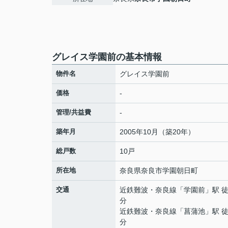
グレイス学園前の基本情報
物件名
グレイス学園前
価格
-
管理/共益費
-
築年月
2005年10月（築20年）
総戸数
10戸
所在地
奈良県
奈良市
学園朝日町
交通
近鉄難波・奈良線
「
学園前
」駅 徒
分
近鉄難波・奈良線
「
菖蒲池
」駅 徒
分