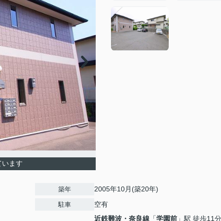
ています
2005年10月(築20年)
築年
空有
駐車
近鉄難波・奈良線
「
学園前
」駅 徒歩11