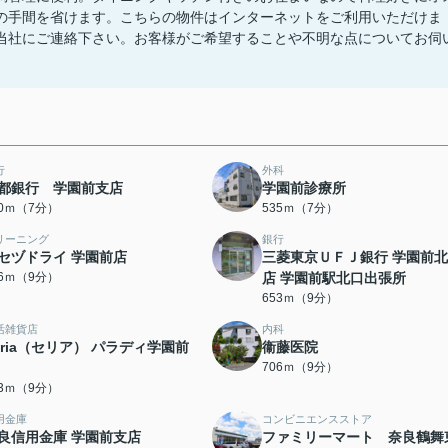
の手間を省けます。こちらの物件はインターネットをご利用いただけま
当社にご連絡下さい。お客様がご希望することや不明な点についてお伺
行
外科
都銀行 学園前支店
学園前診療所
30ｍ（7分）
535ｍ（7分）
リーニング
銀行
セヅドライ 学園前店
三菱東京ＵＦＪ銀行 学園前
46ｍ（9分）
店 学園前駅北口出張所
653ｍ（9分）
活雑貨店
内科
eria（セリア） パラディ学園前
衞藤医院
706ｍ（9分）
63ｍ（9分）
用金庫
コンビニエンスストア
良信用金庫 学園前支店
ファミリーマート 奈良鶴舞