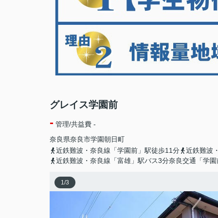
グレイス学園前
-
管理/共益費 -
奈良県
奈良市
学園朝日町
近鉄難波・奈良線「学園前」駅徒歩11分
近鉄難波
近鉄難波・奈良線「富雄」駅バス3分奈良交通「学園
1
/
3