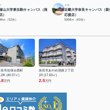
学
大学
塚山大学東生駒キャンパス（推
近畿大学奈良キャンパス（新
店）
応援店）
098ｍ（52分）
5008ｍ（63分）
奈良市佐保台西町
奈良市あやめ池南２丁目
LDK (40.07㎡)
1R (17.60㎡)
.8
2.5
万円
万円