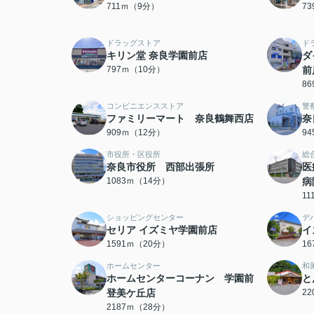
711ｍ（9分）
7
ドラッグストア
ド
キリン堂 奈良学園前店
ダ
797ｍ（10分）
前
8
コンビニエンスストア
警
ファミリーマート 奈良鶴舞西店
奈
909ｍ（12分）
9
市役所・区役所
総
奈良市役所 西部出張所
医
1083ｍ（14分）
病
1
ショッピングセンター
デ
セリア イズミヤ学園前店
イ
1591ｍ（20分）
1
ホームセンター
和
ホームセンターコーナン 学園前
と
登美ケ丘店
2
2187ｍ（28分）