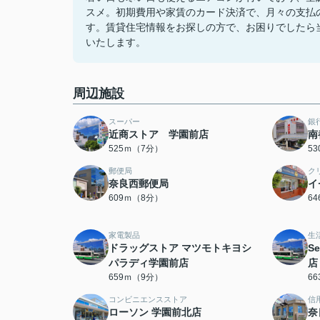
スメ。初期費用や家賃のカード決済で、月々の支払
す。賃貸住宅情報をお探しの方で、お困りでしたら
いたします。
周辺施設
スーパー
銀
近商ストア 学園前店
南
525ｍ（7分）
5
郵便局
ク
奈良西郵便局
イ
609ｍ（8分）
6
家電製品
生
ドラッグストア マツモトキヨシ
S
パラディ学園前店
店
659ｍ（9分）
6
コンビニエンスストア
信
ローソン 学園前北店
奈