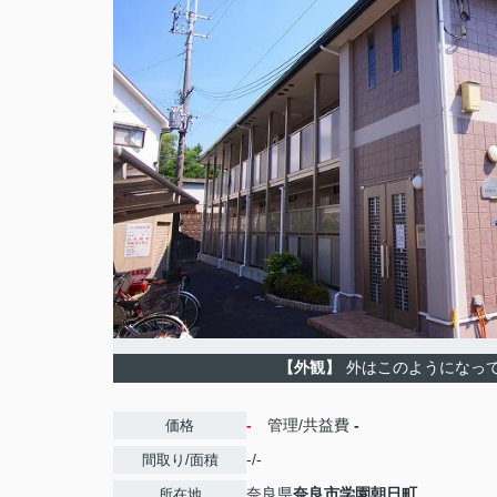
【外観】
外はこのようになっ
-
管理/共益費
-
価格
-/-
間取り/面積
奈良県
奈良市
学園朝日町
所在地