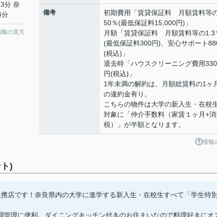
3分 奈
備考
初期費用「賃貸保証料 月額賃料等
4分
50％(最低保証料15,000円)」
情報の見方
月額「賃貸保証料 月額賃料等の1.3
(最低保証料300円)、安心サポート88
(税込)」
退去時「ハウスクリーニング費用330
円(税込)」
1年未満の解約は、月額総賃料の1ヶ
の違約金有り。
こちらの物件は大学の新入生・在校
対象に「仲介手数料（家賃１ヶ月+消
税）」が半額となります。
情報
ト)
提携店です！奈良県内の大学に進学する新入生・在校生すべて「学生特
調管理に便利。ダイニングキッチン付きのお住まいなので料理好きにオ