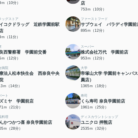
39ｍ（10分）
店
753ｍ（10分）
ラッグストア
ファーストフード
イコクドラッグ 近鉄学園前駅
サブウェイ パラディ学園前
店
895ｍ（12分）
69ｍ（11分）
察
スーパー
良西警察署 学園前交番
株式会社万代 学園前店
45ｍ（12分）
953ｍ（12分）
合病院
大学
療法人松本快生会 西奈良中央
帝塚山大学 学園前キャンパ
院
薦店）
113ｍ（14分）
1365ｍ（18分）
パート
寿司
ズミヤ 学園前店
くら寿司 奈良学園前店
671ｍ（21分）
1961ｍ（25分）
風料理
ディスカウントショップ
んかつかつ喜 奈良学園前店
ユニクロ 押熊店
205ｍ（28分）
2535ｍ（32分）