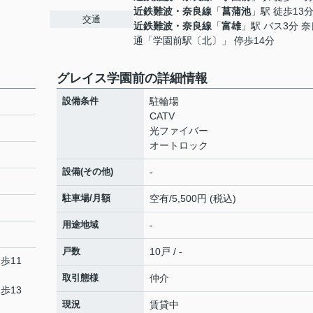
近鉄難波・奈良線
「
菖蒲池
」駅 徒歩13
交通
近鉄難波・奈良線
「
富雄
」駅 バス3分 
通「学園前駅〔北〕」 停歩14分
グレイス学園前の詳細情報
設備条件
駐輪場
CATV
光ファイバー
オートロック
設備(その他)
-
駐車場/月額
空有/5,500円 (税込)
用途地域
-
戸数
10戸 / -
歩11
取引態様
仲介
歩13
現況
賃貸中