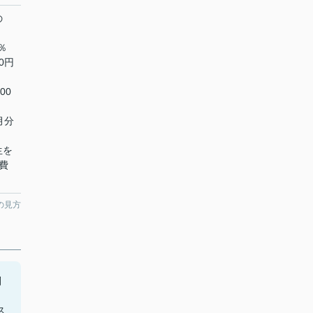
の
％
0円
00
月分
生を
費
の見方
別
ス