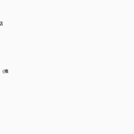
店
ス（推