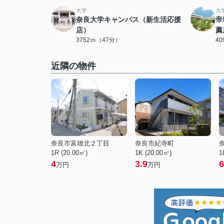
大学
大
奈良大学キャンパス（新生活応援
帝
店）
薦
3752ｍ（47分）
4
近隣の物件
奈良市富雄北２丁目
奈良市紀寺町
1R (20.00㎡)
1K (20.00㎡)
1
4
3.9
6
万円
万円