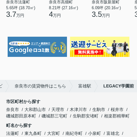
奈良市法蓮町
奈良市高畑町
奈良市阪新屋町
5.65坪 (18.70㎡)
8.21坪 (27.16㎡)
6.09坪 (20.16㎡)
5
3.7
4
3.5
万円
万円
万円
ビ
奈良市の賃貸物件はこちら
富雄駅
LEGACY学園前
市区町村から探す
奈良市
大和郡山市
天理市
木津川市
生駒市
桜井市
磯城郡田原本町
磯城郡三宅町
生駒郡安堵町
相楽郡精華町
町名から探す
法蓮町
東九条町
大宮町
南紀寺町
小泉町
富雄北