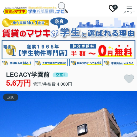
0
メニュー
LEGACY学園前
空室1
5.6万円
管理/共益費 4,000円
1
/
30