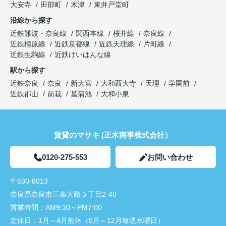
大安寺
田部町
木津
東井戸堂町
沿線から探す
近鉄難波・奈良線
関西本線
桜井線
奈良線
近鉄橿原線
近鉄京都線
近鉄天理線
片町線
近鉄生駒線
近鉄けいはんな線
駅から探す
近鉄奈良
奈良
新大宮
大和西大寺
天理
学園前
近鉄郡山
前栽
菖蒲池
大和小泉
賃貸のマサキ (正木商事株式会社）
0120-275-553
お問い合わせ
〒630-8013
奈良県奈良市三条大路５丁目2-40
営業時間：
AM9:30～PM7:00
定休日：
1月～4月無休（5月～12月毎週水曜日）