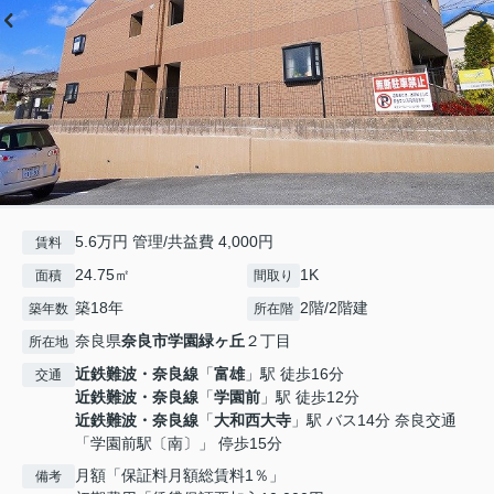
5.6万円 管理/共益費 4,000円
賃料
24.75㎡
1K
面積
間取り
築18年
2階/2階建
築年数
所在階
奈良県
奈良市
学園緑ヶ丘
２丁目
所在地
近鉄難波・奈良線
「
富雄
」駅 徒歩16分
交通
近鉄難波・奈良線
「
学園前
」駅 徒歩12分
近鉄難波・奈良線
「
大和西大寺
」駅 バス14分 奈良交通
「学園前駅〔南〕」 停歩15分
月額「保証料月額総賃料1％」
備考