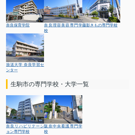
奈良保育学院
奈良理容美容専門学
藤影きもの専門学校
校
放送大学 奈良学習セ
ンター
生駒市の専門学校・大学一覧
奈良リハビリテーシ
阪奈中央看護専門学
ョン専門学校
校