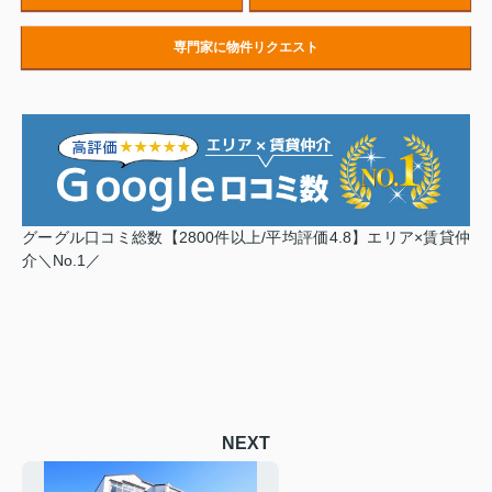
専門家に物件リクエスト
グーグル口コミ総数【2800件以上/平均評価4.8】エリア×賃貸仲
学
介＼No.1／
は
NEXT