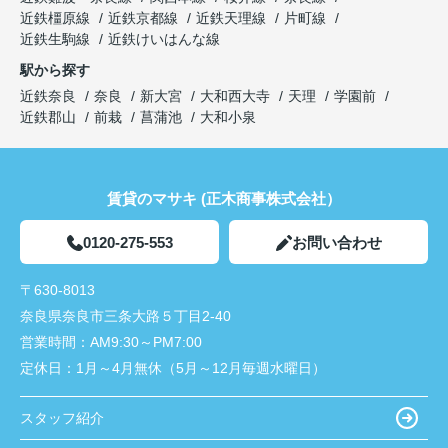
近鉄橿原線
近鉄京都線
近鉄天理線
片町線
近鉄生駒線
近鉄けいはんな線
駅から探す
近鉄奈良
奈良
新大宮
大和西大寺
天理
学園前
近鉄郡山
前栽
菖蒲池
大和小泉
賃貸のマサキ (正木商事株式会社）
0120-275-553
お問い合わせ
〒630-8013
奈良県奈良市三条大路５丁目2-40
営業時間：
AM9:30～PM7:00
定休日：
1月～4月無休（5月～12月毎週水曜日）
スタッフ紹介