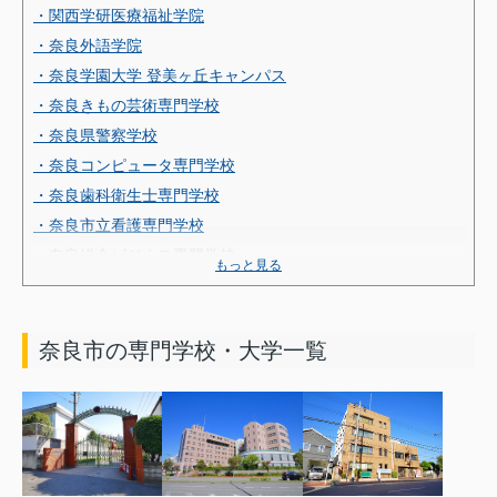
・関西学研医療福祉学院
・奈良外語学院
・奈良学園大学 登美ヶ丘キャンパス
・奈良きもの芸術専門学校
・奈良県警察学校
・奈良コンピュータ専門学校
・奈良歯科衛生士専門学校
・奈良市立看護専門学校
・奈良総合ビジネス専門学校
もっと見る
・奈良調理短期大学校
・奈良東国際介護福祉学院
・奈良保育学院
奈良市の専門学校・大学一覧
・奈良理容美容専門学校
・藤影きもの専門学校
・放送大学 奈良学習センター
【生駒市の専門学校・大学一覧】
・奈良リハビリテーション専門学校