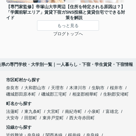
【専門家監修】帝塚山大学周辺
【住所を特定される原因は？】
「学園前駅エリア」賃貸下宿ガ
SNS投稿と賃貸住宅でできる対
イド
策を解説
もっと見る
ブログトップへ
良県の専門学校・大学別一覧｜一人暮らし・下宿・学生賃貸・下宿情報
市区町村から探す
奈良市
大和郡山市
天理市
木津川市
生駒市
桜井市
磯城郡田原本町
磯城郡三宅町
相楽郡精華町
生駒郡安堵町
町名から探す
法蓮町
東九条町
大宮町
南紀寺町
小泉町
富雄北
大安寺
田部町
東井戸堂町
西大寺赤田町
沿線から探す
近鉄難波・奈良線
関西本線
桜井線
奈良線