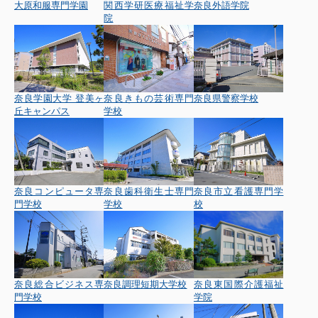
大原和服専門学園
関西学研医療福祉学
奈良外語学院
・阪奈中央看護専門学校
院
【桜井市の専門学校・大学一覧】
・なら食と農の魅力創造国際大学校 安倍校舎
・なら食と農の魅力創造国際大学校 池之内校舎
【大和郡山市の専門学校・大学一覧】
奈良学園大学 登美ヶ
奈良きもの芸術専門
奈良県警察学校
丘キャンパス
学校
・田北看護専門学校
【天理市の専門学校・大学一覧】
・天理教語学院
【磯城郡の専門学校・大学一覧】
・奈良県立高等技術専門校
奈良コンピュータ専
奈良歯科衛生士専門
奈良市立看護専門学
門学校
学校
校
奈良総合ビジネス専
奈良調理短期大学校
奈良東国際介護福祉
門学校
学院