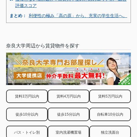
評価スコア
まとめ：
利便性の極み「高の原」から、充実の学生生活へ。
奈良大学周辺から賃貸物件を探す
賃料3万円以内
賃料4万円以内
賃料5万円以内
徒歩10分以内
徒歩15分以内
自転車10分以内
バス・トイレ別
室内洗濯機置場
独立洗面台