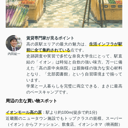
賃貸専門家が見るポイント
高の原駅エリアの最大の魅力は、
生活インフラが駅
前に全て集約されている
点です。
内田紘一
史跡調査や実習で多忙な奈良大学生にとって、駅直
結の「イオン」は時短と自炊の強い味方。万一に備
えた「高の原中央病院」は親御様の強力な安心材料
となり、「北部図書館」という自習環境まで揃って
います。
学業と一人暮らしを完璧に両立できる、まさに最高
のベースキャンプです。
周辺の主な買い物スポット
イオンモール高の原
：駅より約100m(徒歩で約1分)
近畿圏のニュータウン施設でもトップクラスの規模。スーパー
（イオン）からファッション、飲食店、イオンシネマ（映画館）