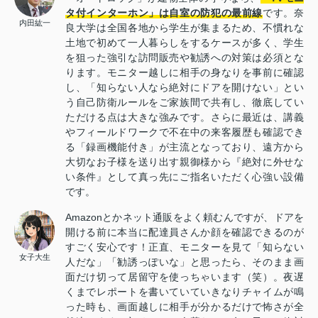
タ付インターホン」は自室の防犯の最前線
です。奈
内田紘一
良大学は全国各地から学生が集まるため、不慣れな
土地で初めて一人暮らしをするケースが多く、学生
を狙った強引な訪問販売や勧誘への対策は必須とな
ります。モニター越しに相手の身なりを事前に確認
し、「知らない人なら絶対にドアを開けない」とい
う自己防衛ルールをご家族間で共有し、徹底してい
ただける点は大きな強みです。さらに最近は、講義
やフィールドワークで不在中の来客履歴も確認でき
る「録画機能付き」が主流となっており、遠方から
大切なお子様を送り出す親御様から『絶対に外せな
い条件』として真っ先にご指名いただく心強い設備
です。
Amazonとかネット通販をよく頼むんですが、ドアを
開ける前に本当に配達員さんか顔を確認できるのが
すごく安心です！正直、モニターを見て「知らない
女子大生
人だな」「勧誘っぽいな」と思ったら、そのまま画
面だけ切って居留守を使っちゃいます（笑）。夜遅
くまでレポートを書いていていきなりチャイムが鳴
った時も、画面越しに相手が分かるだけで怖さが全