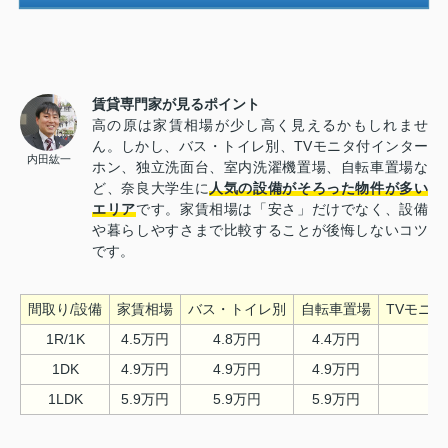
賃貸専門家が見るポイント
高の原は家賃相場が少し高く見えるかもしれませ
ん。しかし、バス・トイレ別、TVモニタ付インター
内田紘一
ホン、独立洗面台、室内洗濯機置場、自転車置場な
ど、奈良大学生に
人気の設備がそろった物件が多い
エリア
です。家賃相場は「安さ」だけでなく、設備
や暮らしやすさまで比較することが後悔しないコツ
です。
間取り/設備
家賃相場
バス・トイレ別
自転車置場
TVモニ
1R/1K
4.5万円
4.8万円
4.4万円
1DK
4.9万円
4.9万円
4.9万円
1LDK
5.9万円
5.9万円
5.9万円