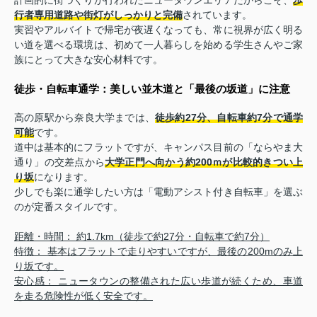
行者専用道路や街灯がしっかりと完備
されています。
実習やアルバイトで帰宅が夜遅くなっても、常に視界が広く明る
い道を選べる環境は、初めて一人暮らしを始める学生さんやご家
族にとって大きな安心材料です。
徒歩・自転車通学：美しい並木道と「最後の坂道」に注意
高の原駅から奈良大学までは、
徒歩約27分、自転車約7分で通学
可能
です。
道中は基本的にフラットですが、キャンパス目前の「ならやま大
通り」の交差点から
大学正門へ向かう約200ｍが比較的きつい上
り坂
になります。
少しでも楽に通学したい方は「電動アシスト付き自転車」を選ぶ
のが定番スタイルです。
距離・時間： 約1.7km（徒歩で約27分・自転車で約7分）
特徴： 基本はフラットで走りやすいですが、最後の200mのみ上
り坂です。
安心感： ニュータウンの整備された広い歩道が続くため、車道
を走る危険性が低く安全です。