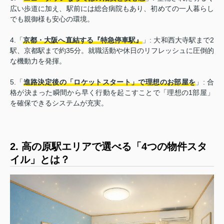
広い歩道に加え、駅前には総合病院もあり、初めての一人暮らし
でも親御様も安心の環境。
4.「
京都・大阪へ直結する『特急停車駅』
」: 大和西大寺駅まで2
駅、京都駅まで約35分。就職活動や休日のリフレッシュに圧倒的
な機動力を発揮。
5.「
進路決定後の「ロケットスタート」で理想のお部屋を
」: 合
格が決まった瞬間から早く行動を起こすことで「理想の1部屋」
を確保できるシステムが充実。
2. 高の原駅エリアで選べる「4つの物件スタ
イル」とは？