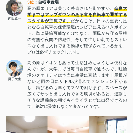
3位
：
自転車置場
高の原エリアは美しく整備された街ですが、
奈良大
学まではアップダウンのある道を自転車で通学する
内田紘一
スタイルが主流です。
だからこそ、日々の重要な足
となる自転車の保管環境はシビアに見るべきポイン
ト。単に駐輪可能なだけでなく、雨風から守る屋根
の有無や夜間の防犯性、そして忙しい朝でもストレ
スなく出し入れできる動線が確保されているかを、
プロは必ずチェックします。
高の原はイオンもあって生活はめちゃくちゃ便利な
んですが、大学までは毎日自転車で通うので、駐輪
場のクオリティは本当に生活に直結します！屋根が
男子大生
ないと雨の日にサドルが濡れてテンション下がる
し、錆びるのも早くてマジで困ります。スペースが
広くてサッと出し入れできる環境があると、遅刻し
そうな講義前の朝でもイライラせずに出発できるの
で、絶対に妥協しなくて良かったです。