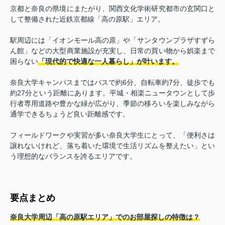
京都と奈良の県境にまたがり、関西文化学術研究都市の玄関口と
して整備された近鉄京都線「高の原駅」エリア。
駅周辺には「イオンモール高の原」や「サンタウンプラザすずら
ん館」などの大型商業施設が充実し、日常の買い物から娯楽まで
困らない
「現代的で快適な一人暮らし」が叶います。
奈良大学キャンパスまではバスで約6分、自転車約7分、徒歩でも
約27分という距離にあります。平城・相楽ニュータウンとして歩
行者専用道路や豊かな緑が広がり、季節の移ろいを楽しみながら
通学できるちょうど良い距離感です。
フィールドワークや実習が多い奈良大学生にとって、「便利さは
譲れないけれど、落ち着いた環境で生活リズムを整えたい」とい
う理想的なバランスを誇るエリアです。
要点まとめ
奈良大学周辺「高の原駅エリア」でのお部屋探しの特徴は？