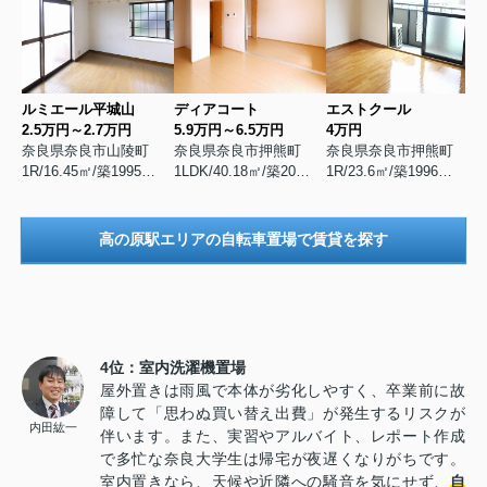
ルミエール平城山
ディアコート
エストクール
2.5万円～2.7万円
5.9万円～6.5万円
4万円
奈良県奈良市山陵町
奈良県奈良市押熊町
奈良県奈良市押熊町
1R/16.45㎡/築1995年2月
1LDK/40.18㎡/築2016年5月
1R/23.6㎡/築1996年8月
高の原駅エリアの自転車置場で賃貸を探す
4位：室内洗濯機置場
屋外置きは雨風で本体が劣化しやすく、卒業前に故
障して「思わぬ買い替え出費」が発生するリスクが
内田紘一
伴います。また、実習やアルバイト、レポート作成
で多忙な奈良大学生は帰宅が夜遅くなりがちです。
室内置きなら、天候や近隣への騒音を気にせず、
自