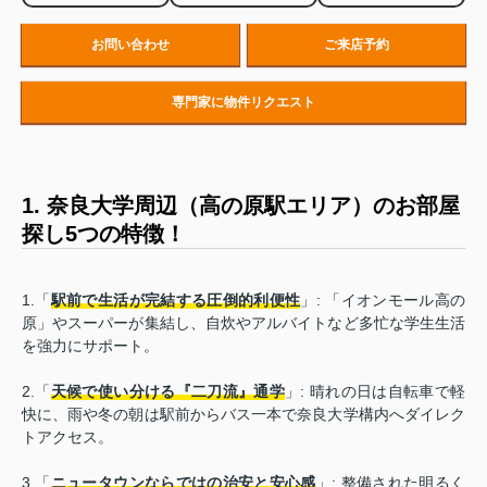
お問い合わせ
ご来店予約
専門家に物件リクエスト
1. 奈良大学周辺（高の原駅エリア）のお部屋
探し5つの特徴！
1.「
駅前で生活が完結する圧倒的利便性
」: 「イオンモール高の
原」やスーパーが集結し、自炊やアルバイトなど多忙な学生生活
を強力にサポート。
2.「
天候で使い分ける『二刀流』通学
」: 晴れの日は自転車で軽
快に、雨や冬の朝は駅前からバス一本で奈良大学構内へダイレク
トアクセス。
3.「
ニュータウンならではの治安と安心感
」: 整備された明るく