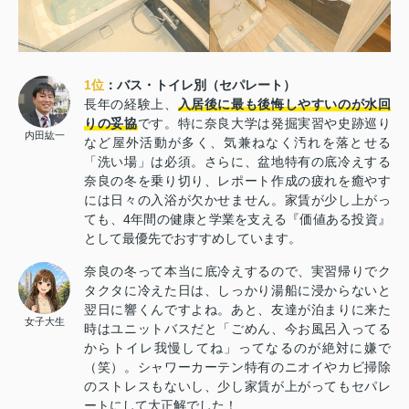
1位
：バス・トイレ別（セパレート）
長年の経験上、
入居後に最も後悔しやすいのが水回
りの妥協
です。特に奈良大学は発掘実習や史跡巡り
内田紘一
など屋外活動が多く、気兼ねなく汚れを落とせる
「洗い場」は必須。さらに、盆地特有の底冷えする
奈良の冬を乗り切り、レポート作成の疲れを癒やす
には日々の入浴が欠かせません。家賃が少し上がっ
ても、4年間の健康と学業を支える『価値ある投資』
として最優先でおすすめしています。
奈良の冬って本当に底冷えするので、実習帰りでク
タクタに冷えた日は、しっかり湯船に浸からないと
翌日に響くんですよね。あと、友達が泊まりに来た
女子大生
時はユニットバスだと「ごめん、今お風呂入ってる
からトイレ我慢してね」ってなるのが絶対に嫌で
（笑）。シャワーカーテン特有のニオイやカビ掃除
のストレスもないし、少し家賃が上がってもセパレ
ートにして大正解でした！