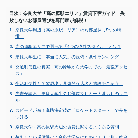
通」として知名度も高く、下宿先の安心・安全な
住環境の提供とコスパ重視を目標に掲げ、大学と
目次：奈良大学「高の原駅エリア」賃貸下宿ガイド｜失
提携を結ぶなど大学賃貸の専門性意識はTOPクラ
敗しないお部屋選びを専門家が解説！
スと自負する。
1.
奈良大学周辺（高の原駅エリア）のお部屋探し5つの特
内田紘一のプロフィール>>
徴！
2.
高の原駅エリアで選べる「4つの物件スタイル」とは？
3.
奈良大学生に「本当に人気」の設備・条件ランキング
4.
交通利便性の真実：高の原駅から大学までの「最強アクセ
ス」
5.
生活利便性と学習環境：具体的な店名と施設をご紹介！
6.
先輩が語る！奈良大学生のお部屋探しと一人暮らしのリア
ル！
7.
スピードが命！進路決定後の「ロケットスタート」で差を
つける
8.
奈良大学・高の原駅周辺の賃貸に関するよくある質問
9.
後悔しない場所選び：奈良大学生のためのエリア別・総合