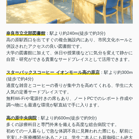
奈良市立北部図書館
：駅より約240m(徒歩で約3分)
高の原駅西口を出てすぐの複合施設内にあり、市民文化ホールと
併設されたアクセスの良い図書館です。
大学の図書館に加えて、休日や授業後などに気分を変えて静かに
自習・研究ができる貴重なサードプレイスとして活用できます。
スターバックスコーヒー イオンモール高の原店
：駅より約300m
(徒歩で約4分)
適度な雑音とコーヒーの香りが集中力を高めてくれる、学生に大
人気の定番サードプレイスです。
無料Wi-Fiや電源付きの席もあり、ノートPCでのレポート作成や
調べ物にも最適な環境が駅直結で手に入ります。
高の原中央病院
：駅より約600m(徒歩で約9分)
多くの診療科目と専門外来を備える高度な総合病院です。
初めての一人暮らしで急な体調不良に見舞われた際にも、駅前に
充実した医療機関があることは、学生ご本人にも親御様にも絶大