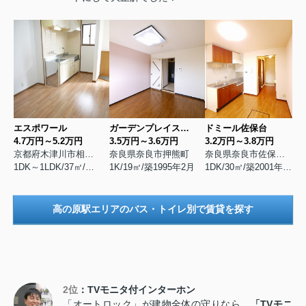
エスポワール
ガーデンプレイスおしくま
ドミール佐保台
4.7万円～5.2万円
3.5万円～3.6万円
3.2万円～3.8万円
京都府木津川市相楽台
奈良県奈良市押熊町
奈良県奈良市佐保台西町
1DK～1LDK/37㎡/築1998年1月
1K/19㎡/築1995年2月
1DK/30㎡/築2001年6月
高の原駅エリアのバス・トイレ別で賃貸を探す
2位
：TVモニタ付インターホン
「オートロック」が建物全体の守りなら、
「TVモニ