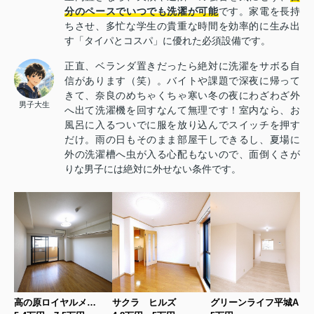
分のペースでいつでも洗濯が可能
です。家電を長持
ちさせ、多忙な学生の貴重な時間を効率的に生み出
す「タイパとコスパ」に優れた必須設備です。
正直、ベランダ置きだったら絶対に洗濯をサボる自
信があります（笑）。バイトや課題で深夜に帰って
きて、奈良のめちゃくちゃ寒い冬の夜にわざわざ外
男子大生
へ出て洗濯機を回すなんて無理です！室内なら、お
風呂に入るついでに服を放り込んでスイッチを押す
だけ。雨の日もそのまま部屋干しできるし、夏場に
外の洗濯槽へ虫が入る心配もないので、面倒くさが
りな男子には絶対に外せない条件です。
高の原ロイヤルメゾン
サクラ ヒルズ
グリーンライフ平城A