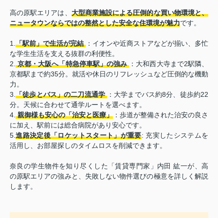
高の原駅エリアは、
大型商業施設による圧倒的な買い物環境と、
ニュータウンならではの整然とした安全な住環境が魅力
です。
1.
「駅前」で生活が完結
：イオンや近商ストアなどが揃い、多忙
な学生生活を支える抜群の利便性。
2.
京都・大阪へ「特急停車駅」の強み
：大和西大寺まで2駅隣、
京都駅まで約35分。就活や休日のリフレッシュなど圧倒的な機動
力。
3.
「徒歩とバス」の二刀流通学
：大学までバス約8分、徒歩約22
分。天候に合わせて通学ルートを選べます。
4.
親御様も安心の「治安と医療」
：歩道が整備された治安の良さ
に加え、駅前には総合病院があり安心です。
5.
進路決定後「ロケットスタート」が重要
: 充実したシステムを
活用し、お部屋探しのタイムロスを削減できます。
奈良の学生物件を知り尽くした「賃貸専門家」内田 紘一が、高
の原駅エリアの強みと、失敗しない物件選びの極意を詳しく解説
します。