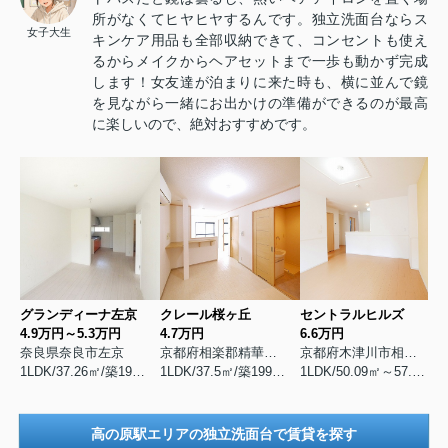
所がなくてヒヤヒヤするんです。独立洗面台ならス
女子大生
キンケア用品も全部収納できて、コンセントも使え
るからメイクからヘアセットまで一歩も動かず完成
します！女友達が泊まりに来た時も、横に並んで鏡
を見ながら一緒にお出かけの準備ができるのが最高
に楽しいので、絶対おすすめです。
グランディーナ左京
クレール桜ヶ丘
セントラルヒルズ
4.9万円～5.3万円
4.7万円
6.6万円
奈良県奈良市左京
京都府相楽郡精華町桜が丘
京都府木津川市相楽神後原
1LDK/37.26㎡/築1988年11月
1LDK/37.5㎡/築1994年5月
1LDK/50.09㎡～57.64㎡/築2015年3月
高の原駅エリアの独立洗面台で賃貸を探す