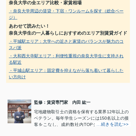
奈良大学の全エリア比較・家賃相場
・奈良大学周辺の賃貸・下宿・ワンルームを探す（総合ペー
ジ）
あわせて読みたい！
奈良大学生の一人暮らしにおすすめのエリア別賃貸ガイド
・平城駅エリア：大学への近さと家賃のバランスが魅力のコ
スパ派
・大和西大寺駅エリア：利便性重視の奈良大学生に支持され
る駅近
・平城山駅エリア：固定費を抑えながら落ち着いて暮らした
い方向け
監修：賃貸専門家 内田 紘一
宅地建物取引士の資格を保有する業界12年以上の
ベテラン。毎年学生シーズンには150名以上の接
客をこなし、成約数社内TOPクラスの実績を持
つ。学生寮事情や一人暮らし知恵袋などの「情報