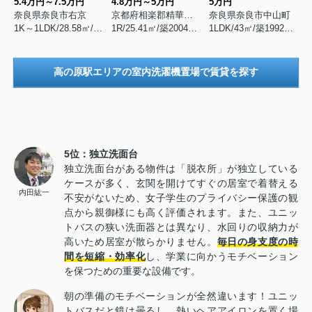
5.4万円～7.5万円
4.8万円～5万円
5万円
奈良県奈良市右京
京都府相楽郡精華町桜が丘
奈良県奈良市中山町
1K～1LDK/28.58㎡/築2007年2月
1R/25.41㎡/築2004年8月
1LDK/43㎡/築1992年6月
高の原駅エリアの室内洗濯機置場で賃貸を探す
5位：独立洗面台
独立洗面台がある物件は「脱衣所」が独立している
ケースが多く、玄関を開けてすぐの居室で着替える
内田紘一
不安がないため、女子学生のプライバシー保護の観
点から親御様にも高く評価されます。また、ユニッ
トバスの狭い洗面器とは異なり、水回りの収納力が
高いため居室が散らかりません。
毎日の身支度の時
間を短縮・効率化
し、学業に向かうモチベーション
を保つための重要な設備です。
朝の準備のモチベーションが全然違います！ユニッ
トバスだと鏡は曇るし、熱いヘアアイロンを置く場