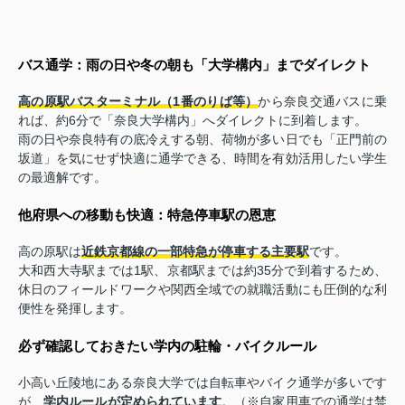
バス通学：雨の日や冬の朝も「大学構内」までダイレクト
高の原駅バスターミナル（1番のりば等）
から奈良交通バスに乗
れば、約6分で「奈良大学構内」へダイレクトに到着します。
雨の日や奈良特有の底冷えする朝、荷物が多い日でも「正門前の
坂道」を気にせず快適に通学できる、時間を有効活用したい学生
の最適解です。
他府県への移動も快適：特急停車駅の恩恵
高の原駅は
近鉄京都線の一部特急が停車する主要駅
です。
大和西大寺駅までは1駅、京都駅までは約35分で到着するため、
休日のフィールドワークや関西全域での就職活動にも圧倒的な利
便性を発揮します。
必ず確認しておきたい学内の駐輪・バイクルール
小高い丘陵地にある奈良大学では自転車やバイク通学が多いです
が、
学内ルールが定められています
。（※自家用車での通学は禁