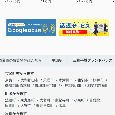
3.7
4
3.5
万円
万円
万円
奈良市の賃貸物件はこちら
平城駅
三和平城グランドパレス
市区町村から探す
奈良市
大和郡山市
天理市
木津川市
生駒市
桜井市
磯城郡田原本町
磯城郡三宅町
生駒郡安堵町
相楽郡精華町
町名から探す
法蓮町
東九条町
大宮町
南紀寺町
小泉町
富雄北
田部町
大安寺
東井戸堂町
木津
沿線から探す