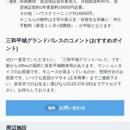
初期費用「賃貸保証会社要加入。月額総賃料40％。賃
備考
貸保証契約1年更新料10000円必要」
その他「ハウスクリーニング代16500円」
※こちらの物件は大学の新入生・在校生を対象に「仲介
手数料（家賃１ヶ月+消費税）」が半額となります。
三和平城グランドパレスのコメント(おすすめポイ
ント)
ぜひ一度見ていただきたい、「三和平城グランドパレス」です。
家から185mの場所に奈良平城郵便局があります。マンションタ
イプのお部屋です。今ニーズが高まっているのが、照明付きのお
部屋です。いつでも賃貸のマサキ (正木商事）までご連絡下さ
い。奈良市でのお住まい選びなら0120-275-553までアクセス下
さい。お待ちしております。
お問い合わせ
無料
周辺施設