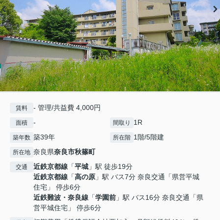
- 管理/共益費 4,000円
賃料
-
1R
面積
間取り
築39年
1階/5階建
築年数
所在階
奈良県
奈良市
秋篠町
所在地
近鉄京都線
「
平城
」駅 徒歩19分
交通
近鉄京都線
「
高の原
」駅 バス7分 奈良交通「県営平城
住宅」 停歩6分
近鉄難波・奈良線
「
学園前
」駅 バス16分 奈良交通「県
営平城住宅」 停歩6分