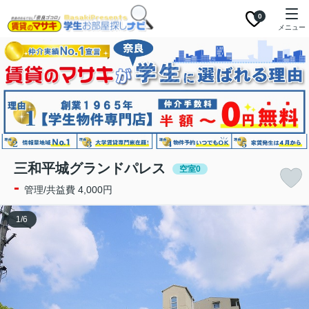
0
メニュー
三和平城グランドパレス
空室0
-
管理/共益費 4,000円
1
/
6