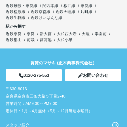
近鉄難波・奈良線
関西本線
桜井線
奈良線
近鉄橿原線
近鉄京都線
近鉄天理線
片町線
近鉄生駒線
近鉄けいはんな線
駅から探す
近鉄奈良
奈良
新大宮
大和西大寺
天理
学園前
近鉄郡山
前栽
菖蒲池
大和小泉
賃貸のマサキ (正木商事株式会社）
0120-275-553
お問い合わせ
〒630-8013
奈良県奈良市三条大路５丁目2-40
営業時間：
AM9:30～PM7:00
定休日：
1月～4月無休（5月～12月毎週水曜日）
スタッフ紹介