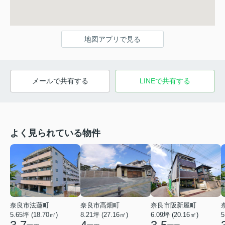
地図アプリで見る
メールで共有する
LINEで共有する
よく見られている物件
奈良市法蓮町
奈良市高畑町
奈良市阪新屋町
5.65坪 (18.70㎡)
8.21坪 (27.16㎡)
6.09坪 (20.16㎡)
5