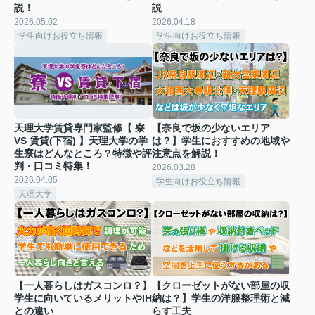
説！
説
2026.05.02
2026.04.18
学生向けお役立ち情報
学生向けお役立ち情報
天理大学賃貸専門家監修【 寮
【奈良で坂の少ないエリア
VS 賃貸(下宿) 】天理大学の学
は？】学生におすすめの地域や
生寮はどんなところ？特徴や評
注意点を解説！
判・口コミ特集！
2026.03.28
2026.04.05
学生向けお役立ち情報
天理大学
【一人暮らしはガスコンロ？】
【クローゼットがない部屋の収
学生に向いているメリットやIH
納は？】学生の洋服整理術と減
との違い
らす工夫