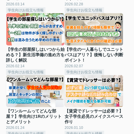
2026.03.14
2026.02.28
学生向けお役立ち情報
学生向けお役立ち情報
【学生の部屋探しはいつから始
【学生の一人暮らしでユニット
める？】新生活準備の進め方を
バスはアリ？】後悔しない判断
詳しく解説
ポイント！
2026.02.14
2026.02.07
学生向けお役立ち情報
学生向けお役立ち情報
【ワンルームってどんな部
【賃貸でドレッサーは必要？】
屋？】学生向け1Rのメリット
女子学生必見のメイクスペース
とデメリット
作り
2026.01.24
2026.01.10
学生向けお役立ち情報
学生向けお役立ち情報