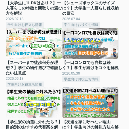
【大学生に1LDKはあり？】一
【シューズボックスのサイズ
人暮らしの特徴と間取りの選び
は？】大学生一人暮らし靴収納
方を解説
の目安
2026.07.18
2026.07.04
学生向けお役立ち情報
学生向けお役立ち情報
【スーパーまで徒歩何分が理
【一口コンロでも自炊は続
想？】学生の物件選びで確認し
く？】学生が続けるコツを解説
たい注意点
2026.05.30
2026.06.13
学生向けお役立ち情報
学生向けお役立ち情報
【学生寮の抽選に外れたら？】
【友達を家に呼べない理由
目的別のおすすめ代替案を解
は？】学生向けの解決方法を解