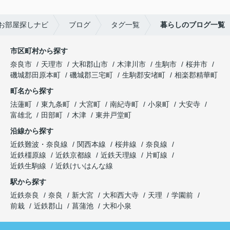
お部屋探しナビ
ブログ
タグ一覧
暮らしのブログ一覧
市区町村から探す
奈良市
天理市
大和郡山市
木津川市
生駒市
桜井市
磯城郡田原本町
磯城郡三宅町
生駒郡安堵町
相楽郡精華町
町名から探す
法蓮町
東九条町
大宮町
南紀寺町
小泉町
大安寺
富雄北
田部町
木津
東井戸堂町
沿線から探す
近鉄難波・奈良線
関西本線
桜井線
奈良線
近鉄橿原線
近鉄京都線
近鉄天理線
片町線
近鉄生駒線
近鉄けいはんな線
駅から探す
近鉄奈良
奈良
新大宮
大和西大寺
天理
学園前
前栽
近鉄郡山
菖蒲池
大和小泉