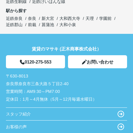
近鉄生駒線
近鉄けいはんな線
駅から探す
近鉄奈良
奈良
新大宮
大和西大寺
天理
学園前
近鉄郡山
前栽
菖蒲池
大和小泉
賃貸のマサキ (正木商事株式会社）
0120-275-553
お問い合わせ
〒630-8013
奈良県奈良市三条大路５丁目2-40
営業時間：
AM9:30～PM7:00
定休日：
1月～4月無休（5月～12月毎週水曜日）
スタッフ紹介
お客様の声