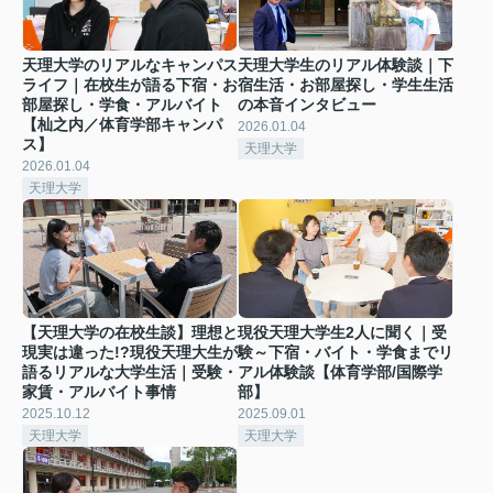
天理大学のリアルなキャンパス
天理大学生のリアル体験談｜下
ライフ｜在校生が語る下宿・お
宿生活・お部屋探し・学生生活
部屋探し・学食・アルバイト
の本音インタビュー
【杣之内／体育学部キャンパ
2026.01.04
ス】
天理大学
2026.01.04
天理大学
【天理大学の在校生談】理想と
現役天理大学生2人に聞く｜受
現実は違った!?現役天理大生が
験～下宿・バイト・学食までリ
語るリアルな大学生活｜受験・
アル体験談【体育学部/国際学
家賃・アルバイト事情
部】
2025.10.12
2025.09.01
天理大学
天理大学