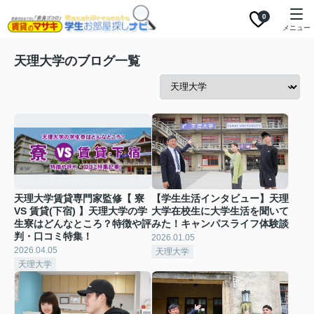
0
メニュー
天理大学のブログ一覧
天理大学賃貸専門家監修【 寮
【学生生活インタビュー】天理
VS 賃貸(下宿) 】天理大学の学
大学在校生に大学生活を聞いて
生寮はどんなところ？特徴や評
みた！キャンパスライフ体験談
判・口コミ特集！
2026.01.05
2026.04.05
天理大学
天理大学