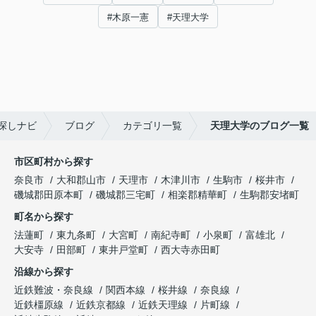
#木原一憲
#天理大学
探しナビ
ブログ
カテゴリ一覧
天理大学のブログ一覧
市区町村から探す
奈良市
大和郡山市
天理市
木津川市
生駒市
桜井市
磯城郡田原本町
磯城郡三宅町
相楽郡精華町
生駒郡安堵町
町名から探す
法蓮町
東九条町
大宮町
南紀寺町
小泉町
富雄北
大安寺
田部町
東井戸堂町
西大寺赤田町
沿線から探す
近鉄難波・奈良線
関西本線
桜井線
奈良線
近鉄橿原線
近鉄京都線
近鉄天理線
片町線