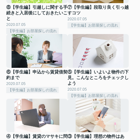
⑧【学生編】引越しに関する手
⑦【学生編】段取り良く引っ越
続きと入居後にしておきたいこ
すコツ
と
2020.07.05
2020.07.05
【学生編】お部屋探しの流れ
【学生編】お部屋探しの流れ
⑥【学生編】申込から賃貸借契
⑤【学生編】いよいよ物件の下
約まで
見。こんなところをチェックし
よう
2020.07.05
2020.07.05
【学生編】お部屋探しの流れ
【学生編】お部屋探しの流れ
④【学生編】賃貸のマサキに問
③【学生編】理想の物件はあ