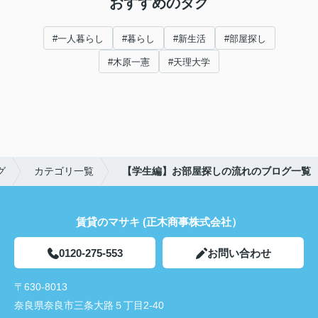
おすすめのタグ
#一人暮らし
#暮らし
#新生活
#部屋探し
#木原一憲
#天理大学
グ
カテゴリ一覧
【学生編】お部屋探しの流れのブログ一覧
賃貸のマサキ (正木商事株式会社）
0120-275-553
お問い合わせ
〒630-8013
奈良県奈良市三条大路５丁目2-40